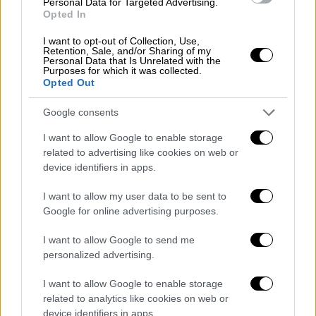
Personal Data for Targeted Advertising.
Opted In
I want to opt-out of Collection, Use,
Retention, Sale, and/or Sharing of my
Personal Data that Is Unrelated with the
Purposes for which it was collected.
Opted Out
Google consents
I want to allow Google to enable storage
related to advertising like cookies on web or
device identifiers in apps.
Ελλάδα
|
23.04.2025 20:25
I want to allow my user data to be sent to
Φάρσαλα: Βαρύ πένθος για τον 19χρονο
Google for online advertising purposes.
πυροσβέστη που καταπλακώθηκε από
τοίχο - «Καθαρίζαμε κάτι μπάζα»
I want to allow Google to send me
personalized advertising.
Ο 19χρονος, που φοιτούσε στο
πυροσβεστικό σώμα, εκτελούσε εργασίες
I want to allow Google to enable storage
ανακαίνισης με τον πατέρα του
related to analytics like cookies on web or
device identifiers in apps.