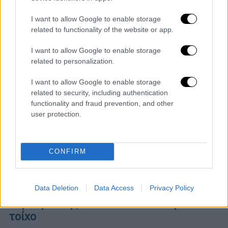
I want to allow Google to enable storage
related to functionality of the website or app.
I want to allow Google to enable storage
related to personalization.
I want to allow Google to enable storage
related to security, including authentication
functionality and fraud prevention, and other
user protection.
CONFIRM
Ελλάδα
|
23.04.2025 16:50
Θλίψη στα Φάρσαλα: Νεκρός 19χρονος
Data Deletion
Data Access
Privacy Policy
πυροσβέστης που καταπλακώθηκε από
τοίχο