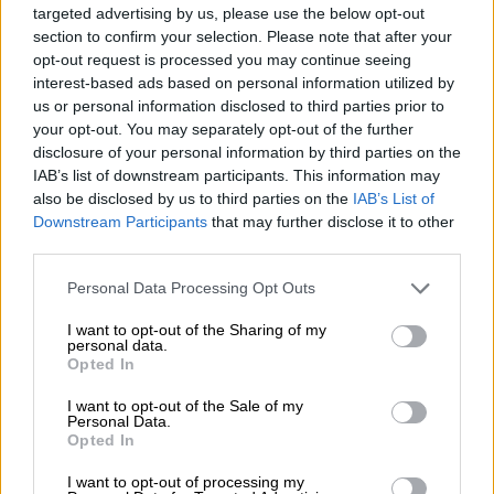
targeted advertising by us, please use the below opt-out
section to confirm your selection. Please note that after your
opt-out request is processed you may continue seeing
interest-based ads based on personal information utilized by
us or personal information disclosed to third parties prior to
your opt-out. You may separately opt-out of the further
disclosure of your personal information by third parties on the
IAB’s list of downstream participants. This information may
also be disclosed by us to third parties on the
IAB’s List of
Downstream Participants
that may further disclose it to other
Ελλάδα
|
02.08.2025 09:42
third parties.
Ελπίδα από το Τορίνο: Ο 15χρονος
Δημήτρης άνοιξε τα μάτια του μετά τη
Please note that this website/app uses one or more Google
Personal Data Processing Opt Outs
services and may gather and store information including but
μεταμόσχευση ήπατος
not limited to your visit or usage behaviour. You may click to
I want to opt-out of the Sharing of my
personal data.
Ξεκίνησε να αντιδρά θετικά μετά από εννέα
grant or deny consent to Google and its third-party tags to
Opted In
ημέρες καταστολής
use your data for below specified purposes in below Google
consent section.
I want to opt-out of the Sale of my
Personal Data.
Opted In
I want to opt-out of processing my