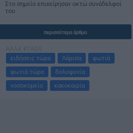
Στο σημείο επιχείρησαν οκτώ συνάδελφοί
του
περισσότερα άρθρα
ΑΛΛΑ #TAGS
ειδήσεις τώρα
Λάρισα
φωτιά
φωτιά τώρα
δολοφονία
νοσοκομείο
κακοκαιρία