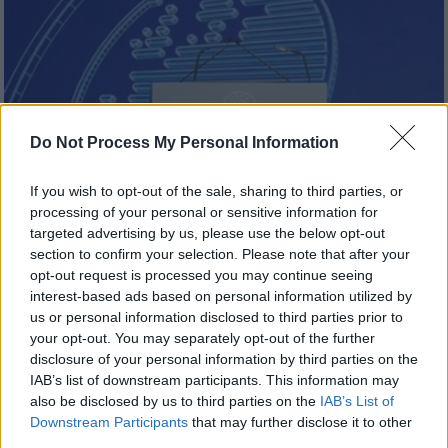
Do Not Process My Personal Information
Αθλητισμός
|
19.11.2025 23:13
If you wish to opt-out of the sale, sharing to third parties, or
UEFA: «Στηρίζουμε τον Λανουά, την ΕΠΟ
processing of your personal or sensitive information for
και τον Γκαγκάτση»
targeted advertising by us, please use the below opt-out
section to confirm your selection. Please note that after your
Δήλωση ολικής στήριξης από την UEFA προς
opt-out request is processed you may continue seeing
την ΕΠΟ
interest-based ads based on personal information utilized by
us or personal information disclosed to third parties prior to
your opt-out. You may separately opt-out of the further
disclosure of your personal information by third parties on the
IAB’s list of downstream participants. This information may
also be disclosed by us to third parties on the
IAB’s List of
Downstream Participants
that may further disclose it to other
third parties.