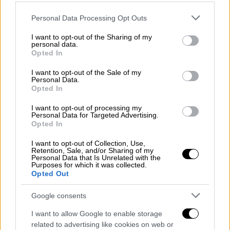
Please note that this website/app uses one or more Google
Personal Data Processing Opt Outs
services and may gather and store information including but
not limited to your visit or usage behaviour. You may click to
I want to opt-out of the Sharing of my
personal data.
grant or deny consent to Google and its third-party tags to
Opted In
use your data for below specified purposes in below Google
consent section.
I want to opt-out of the Sale of my
Personal Data.
Opted In
Ελλάδα
|
19.11.2025 23:13
I want to opt-out of processing my
Personal Data for Targeted Advertising.
Θεσσαλονίκη-Σίνδος σε 11 λεπτά με 1
Opted In
ευρώ: Πρεμιέρα για τα έξι νέα
δρομολόγια του Προαστιακού
I want to opt-out of Collection, Use,
Retention, Sale, and/or Sharing of my
Personal Data that Is Unrelated with the
Σε 17 ανέρχονται πλέον τα δρομολόγια του
Purposes for which it was collected.
Opted Out
Προαστιακού που συνδέουν τη Θεσσαλονίκη
με τη Σίνδο, καθώς σήμερα έκαναν πρεμιέρα
Google consents
έξι νέα
I want to allow Google to enable storage
related to advertising like cookies on web or