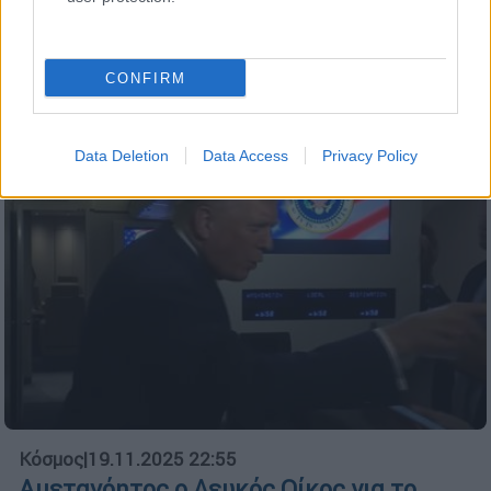
ιστορίες θάρρους και αυτοθυσίας από το
προσωπικό ανθρωπιστικών οργανώσεων
ανά τον κόσμο
CONFIRM
Data Deletion
Data Access
Privacy Policy
Κόσμος
|
19.11.2025 22:55
Αμετανόητος ο Λευκός Οίκος για το