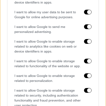
device identifiers in apps.
I want to allow my user data to be sent to
Google for online advertising purposes.
I want to allow Google to send me
personalized advertising.
I want to allow Google to enable storage
related to analytics like cookies on web or
device identifiers in apps.
I want to allow Google to enable storage
related to functionality of the website or app.
Τηλεόραση
|
19.11.2025 23:00
I want to allow Google to enable storage
Ο Κέβιν Κόστνερ θα υποδυθεί τον Μπιλ
related to personalization.
Κλίντον σε σειρά με επίκεντρο τον ΟΗΕ
I want to allow Google to enable storage
και το Ανατολικό Τιμόρ
related to security, including authentication
Η σειρά στοχεύει να δραματοποιήσει
functionality and fraud prevention, and other
user protection.