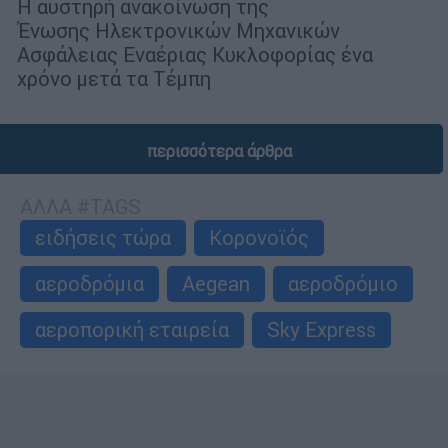
Η αυστηρή ανακοίνωση της
Ένωσης Ηλεκτρονικών Μηχανικών
Ασφάλειας Εναέριας Κυκλοφορίας ένα
χρόνο μετά τα Τέμπη
περισσότερα άρθρα
ΑΛΛΑ #TAGS
ειδήσεις τώρα
Κορονοϊός
αεροδρόμια
Aegean
αεροδρόμιο
αεροπορική εταιρεία
Sky Express