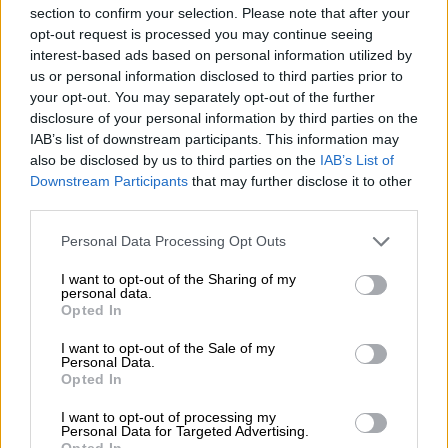
Οι γερμανικές Αρχές συνέλαβαν τους δύο
section to confirm your selection. Please note that after your
άνδρες, με ποινικές κατηγορίες να τους
opt-out request is processed you may continue seeing
έχουν απαγγελθεί
interest-based ads based on personal information utilized by
us or personal information disclosed to third parties prior to
your opt-out. You may separately opt-out of the further
disclosure of your personal information by third parties on the
IAB’s list of downstream participants. This information may
also be disclosed by us to third parties on the
IAB’s List of
Downstream Participants
that may further disclose it to other
third parties.
Please note that this website/app uses one or more Google
Personal Data Processing Opt Outs
services and may gather and store information including but
not limited to your visit or usage behaviour. You may click to
I want to opt-out of the Sharing of my
personal data.
grant or deny consent to Google and its third-party tags to
Opted In
use your data for below specified purposes in below Google
consent section.
I want to opt-out of the Sale of my
Personal Data.
Opted In
I want to opt-out of processing my
Τεχνολογία
|
24.07.2024 17:12
Personal Data for Targeted Advertising.
Opted In