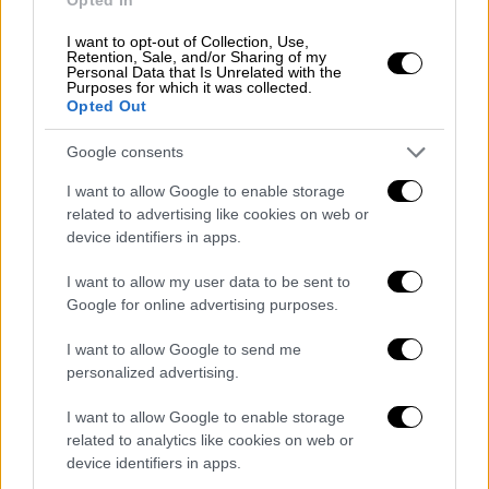
Τι προκάλεσε το παγκόσμιο ψηφιακό
μπλακ άουτ: Η CrowdStrike δίνει
I want to opt-out of Collection, Use,
Retention, Sale, and/or Sharing of my
εξηγήσεις
Personal Data that Is Unrelated with the
Purposes for which it was collected.
Η βλάβη στα συστήματα πληροφορικής την
Opted Out
περασμένη Παρασκευή σημειώθηκε επειδή ο
αισθητήρας Falcon της CrowdStrike, μια
Google consents
προηγμένη πλατφόρμα που προστατεύει τα
I want to allow Google to enable storage
συστήματα από κακόβουλο λογισμικό και
related to advertising like cookies on web or
χάκερς, περιείχε ένα λάθος
device identifiers in apps.
I want to allow my user data to be sent to
Google for online advertising purposes.
I want to allow Google to send me
personalized advertising.
I want to allow Google to enable storage
related to analytics like cookies on web or
device identifiers in apps.