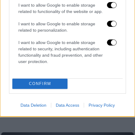
I want to allow Google to enable storage
related to functionality of the website or app.
I want to allow Google to enable storage
related to personalization.
Τεχνολογία
|
20.07.2024 16:35
I want to allow Google to enable storage
Ψηφιακό μπλακ άουτ: Δύσκολη η
related to security, including authentication
functionality and fraud prevention, and other
επαναφορά των συστημάτων –
user protection.
Παραμένει το χάος στις αερομεταφορές
H Microsoft συνέστησε επανειλημμένες
επανεκκινήσεις των συστημάτων, ενώ
CONFIRM
χρήστες ανέφεραν ότι χρειάστηκε να κάνουν
reboot ακόμη και 15 φορές μέχρι να
καταφέρουν να επαναφέρουν τους
Data Deletion
Data Access
Privacy Policy
υπολογιστές τους