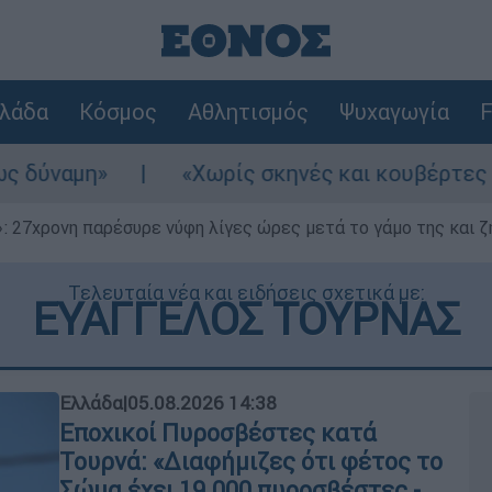
λάδα
Κόσμος
Αθλητισμός
Ψυχαγωγία
F
«Χωρίς σκηνές και κουβέρτες σε ακραίες θερ
 27χρονη παρέσυρε νύφη λίγες ώρες μετά το γάμο της και ζη
Τελευταία νέα και ειδήσεις σχετικά με:
ΕΥΑΓΓΕΛΟΣ ΤΟΥΡΝΑΣ
Ελλάδα
|
05.08.2026 14:38
Εποχικοί Πυροσβέστες κατά
Τουρνά: «Διαφήμιζες ότι φέτος το
Σώμα έχει 19.000 πυροσβέστες -