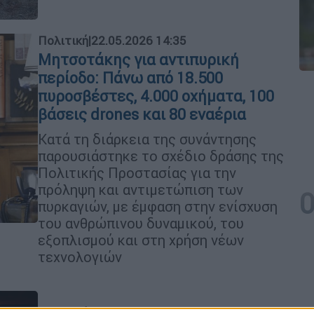
Πολιτική
|
22.05.2026 14:35
Μητσοτάκης για αντιπυρική
περίοδο: Πάνω από 18.500
πυροσβέστες, 4.000 οχήματα, 100
βάσεις drones και 80 εναέρια
Κατά τη διάρκεια της συνάντησης
παρουσιάστηκε το σχέδιο δράσης της
Πολιτικής Προστασίας για την
πρόληψη και αντιμετώπιση των
πυρκαγιών, με έμφαση στην ενίσχυση
του ανθρώπινου δυναμικού, του
εξοπλισμού και στη χρήση νέων
τεχνολογιών
Πολιτική
|
04.04.2026 09:05