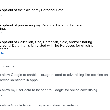
για τις προθέσεις του και παρέμεινε
στο πόστο του μέχρι σήμερα
ΑΠ
o opt-out of the Sale of my Personal Data.
Μ
In
Α
to opt-out of processing my Personal Data for Targeted
ing.
In
Πολιτική
|
15.06.2023 18:17
o opt-out of Collection, Use, Retention, Sale, and/or Sharing
Ώρ
Τουρνάς για ναυάγιο στην Πύλο:
ersonal Data that Is Unrelated with the Purposes for which it
lected.
Ώ
Απαράδεκτη κάθε πολιτική
Out
εκμετάλλευση πάνω σε νεκρούς
Τι ανέφερε ο υπουργός Πολιτικής
consents
Προστασίας
Δε
o allow Google to enable storage related to advertising like cookies on
Δ
evice identifiers in apps.
o allow my user data to be sent to Google for online advertising
s.
Πολιτική
|
15.06.2023 15:26
ΑΘ
Τσίπρας σε Τουρνά για ναυάγιο
to allow Google to send me personalized advertising.
Α