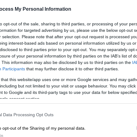
ΟΠΕΚΕΠΕ: Στα χέρια των
ocess My Personal Information
εμπλεκόμενων «γαλάζιων» και της
Επιτροπής η δικογραφία - Στις 11
to opt-out of the sale, sharing to third parties, or processing of your per
ορκίζονται Σχοινάς, Τουρνάς και
formation for targeted advertising by us, please use the below opt-out s
r selection. Please note that after your opt-out request is processed y
Λαζαρίδης
eing interest-based ads based on personal information utilized by us or
Το χρονοδιάγραμμα των επόμενων
disclosed to third parties prior to your opt-out. You may separately opt-
losure of your personal information by third parties on the IAB’s list of
ωρών
. This information may also be disclosed by us to third parties on the
IA
Participants
that may further disclose it to other third parties.
 that this website/app uses one or more Google services and may gath
including but not limited to your visit or usage behaviour. You may click 
Πολιτική
|
07.11.2025 18:18
 to Google and its third-party tags to use your data for below specifi
Κε
Παραιτήθηκε από το υπουργείο
ogle consent section.
Κ
Πολιτικής Προστασίας ο
0
Ευάγγελος Τουρνάς - Δεν θα
l Data Processing Opt Outs
αντικατασταθεί
o opt-out of the Sharing of my personal data.
Είχε ενημερώσει τον πρωθυπουργό
In