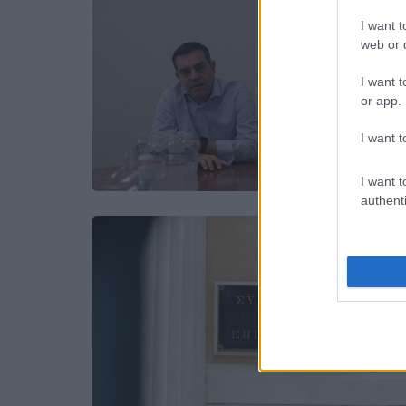
I want t
web or d
I want t
or app.
I want t
I want t
authenti