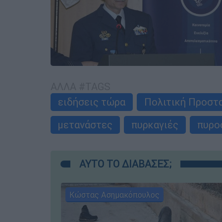
ΑΛΛΑ #TAGS
ειδήσεις τώρα
Πολιτική Προστ
μετανάστες
πυρκαγιές
πυρο
ΑΥΤΟ ΤΟ ΔΙΑΒΑΣΕΣ;
Κώστας Ασημακόπουλος