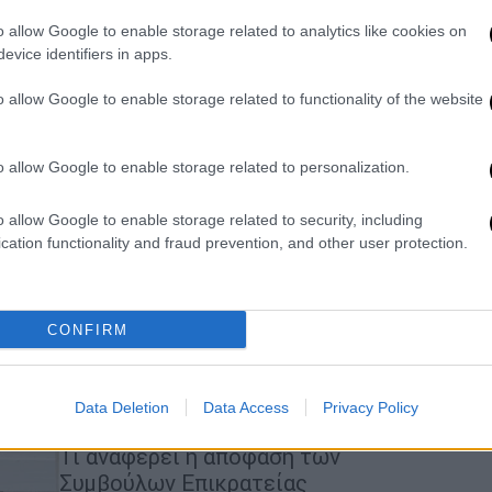
στην Πύλο: Εάν ένα πλοίο διακινεί
0
ναρκωτικά γίνεται παρέμβαση και
o allow Google to enable storage related to analytics like cookies on
evice identifiers in apps.
αν κινδυνεύουν εκατοντάδες
άνθρωποι, όχι;
o allow Google to enable storage related to functionality of the website
Ο έντονος διάλογος μεταξύ του
προέδρου του ΣΥΡΙΖΑ και του
o allow Google to enable storage related to personalization.
υπηρεσιακού υπουργού Πολιτικής
Προστασίας
o allow Google to enable storage related to security, including
cation functionality and fraud prevention, and other user protection.
Ελλάδα
|
09.09.2021 17:15
CONFIRM
ΣτΕ: Νόμιμο το ΠΔ για σύσταση
Υπουργείου Πολιτικής
Data Deletion
Data Access
Privacy Policy
Προστασίας
Τι αναφέρει η απόφαση των
Συμβούλων Επικρατείας