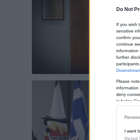
Do Not Pr
If you wish 
sensitive in
confirm you
continue se
information 
further disc
participants
Downstream 
Please note
information 
deny consent
in below Go
Persona
I want t
Opted 