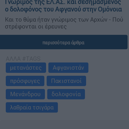
Γνώριμος της ΕΛ.ΑΣ. και σεσημασμένος
ο δολοφόνος του Αφγανού στην Ομόνοια
Και το θύμα ήταν γνώριμος των Αρχών - Πού
στρέφονται οι έρευνες
περισσότερα άρθρα
ΑΛΛΑ #TAGS
μετανάστες
Αφγανιστάν
πρόσφυγες
Πακιστανοί
Μενάνδρου
δολοφονία
λαθραία τσιγάρα