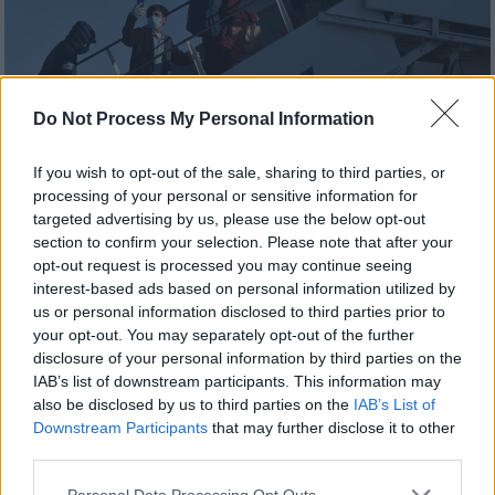
Do Not Process My Personal Information
Ελλάδα
|
17.06.2020 22:20
If you wish to opt-out of the sale, sharing to third parties, or
Μεταναστευτικό: Σύντομα η πρώτη
processing of your personal or sensitive information for
targeted advertising by us, please use the below opt-out
πτήση επαναπατρισμού στο Αφγανιστάν
section to confirm your selection. Please note that after your
Το πρόγραμμα που διαχειρίζεται ο ΔΟΜ έχει
opt-out request is processed you may continue seeing
interest-based ads based on personal information utilized by
σκοπό την αποσυμφόρηση των νησιών μέσω
us or personal information disclosed to third parties prior to
εθελούσιας επιστροφής έως 5.000
your opt-out. You may separately opt-out of the further
αιτούντων άσυλο
disclosure of your personal information by third parties on the
IAB’s list of downstream participants. This information may
also be disclosed by us to third parties on the
IAB’s List of
Downstream Participants
that may further disclose it to other
third parties.
Please note that this website/app uses one or more Google
Personal Data Processing Opt Outs