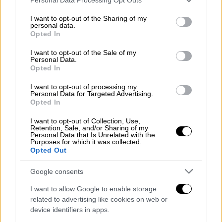
services and may gather and store information including but
not limited to your visit or usage behaviour. You may click to
I want to opt-out of the Sharing of my
personal data.
grant or deny consent to Google and its third-party tags to
Opted In
use your data for below specified purposes in below Google
consent section.
I want to opt-out of the Sale of my
Personal Data.
Opted In
I want to opt-out of processing my
Personal Data for Targeted Advertising.
Opted In
Ελλάδα
|
17.02.2020 20:42
Μενάνδρου: Νέο βίντεο ντοκουμέντο
I want to opt-out of Collection, Use,
Retention, Sale, and/or Sharing of my
από τη διαφυγή των δραστών στο
Personal Data that Is Unrelated with the
Purposes for which it was collected.
κέντρο
Opted Out
Σύμφωνα με πληροφορίες του Open TV στις
Google consents
26 Ιανουαρίου σημειώθηκε νέα αιματηρή
συμπλοκή με τα μέλη των συμμοριών να
I want to allow Google to enable storage
εξαφανίζουν τους τραυματίες πριν φτάσουν
related to advertising like cookies on web or
τα περιπολικά της ΕΛ.ΑΣ
device identifiers in apps.