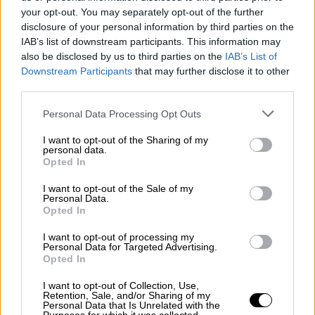
μέσα στο σπίτι της, έχοντας δεχθεί μία
your opt-out. You may separately opt-out of the further
μαχαιριά στο στήθος
disclosure of your personal information by third parties on the
IAB’s list of downstream participants. This information may
also be disclosed by us to third parties on the
IAB’s List of
Downstream Participants
that may further disclose it to other
third parties.
Please note that this website/app uses one or more Google
Personal Data Processing Opt Outs
services and may gather and store information including but
not limited to your visit or usage behaviour. You may click to
I want to opt-out of the Sharing of my
personal data.
grant or deny consent to Google and its third-party tags to
Opted In
use your data for below specified purposes in below Google
consent section.
I want to opt-out of the Sale of my
Personal Data.
Opted In
I want to opt-out of processing my
Personal Data for Targeted Advertising.
Opted In
I want to opt-out of Collection, Use,
Our Network
|
28.05.2026 13:00
Retention, Sale, and/or Sharing of my
Για διακοπές 5 ημερών: Το Gemini της
Personal Data that Is Unrelated with the