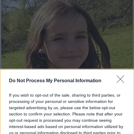
Do Not Process My Personal Information
Κόσμος
|
16.06.2026 09:49
If you wish to opt-out of the sale, sharing to third parties, or
Σοκ στη Βρετανία: 16χρονος
processing of your personal or sensitive information for
κατηγορείται για τη δολοφονία 9χρονης
targeted advertising by us, please use the below opt-out
- Είχε αναζητήσει στο Google «τι γίνεται
section to confirm your selection. Please note that after your
αν σκοτώσεις»
opt-out request is processed you may continue seeing
interest-based ads based on personal information utilized by
Η μικρή Άρια φαίνεται να βρέθηκε νεκρή
us or personal information disclosed to third parties prior to