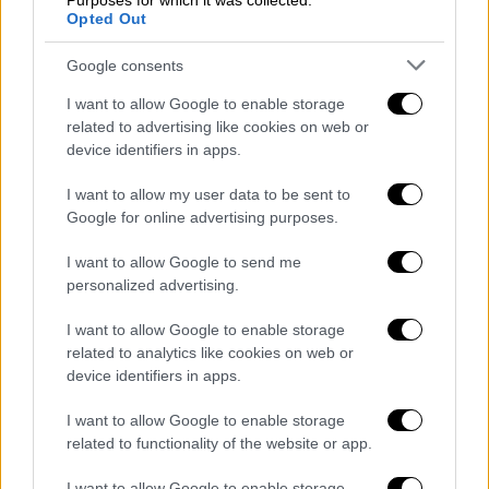
Purposes for which it was collected.
google βρήκε το πιο οικονομικό νησί του
Opted Out
Αιγαίου φέτος, που τα έχει όλα!
Google consents
Mία ψαγμένη επιλογή για μερακλήδες που
I want to allow Google to enable storage
θέλουν να συνδυάσουν ποιότητα, αλλά και
related to advertising like cookies on web or
οικονομία.
device identifiers in apps.
I want to allow my user data to be sent to
Google for online advertising purposes.
I want to allow Google to send me
personalized advertising.
I want to allow Google to enable storage
related to analytics like cookies on web or
device identifiers in apps.
I want to allow Google to enable storage
related to functionality of the website or app.
I want to allow Google to enable storage