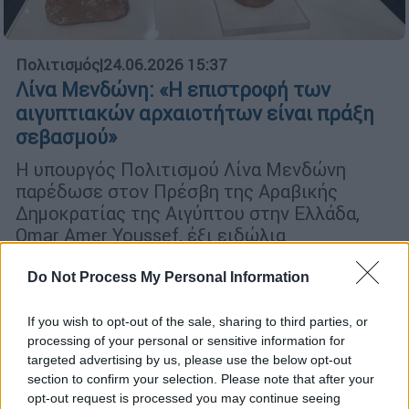
Πολιτισμός
|
24.06.2026 15:37
Λίνα Μενδώνη: «Η επιστροφή των
αιγυπτιακών αρχαιοτήτων είναι πράξη
σεβασμού»
Η υπουργός Πολιτισμού Λίνα Μενδώνη
παρέδωσε στον Πρέσβη της Αραβικής
Δημοκρατίας της Αιγύπτου στην Ελλάδα,
Omar Amer Youssef, έξι ειδώλια
αιγυπτιακού πολιτισμού, τα οποία είχαν
εντοπιστεί στην Αθήνα
Do Not Process My Personal Information
If you wish to opt-out of the sale, sharing to third parties, or
processing of your personal or sensitive information for
targeted advertising by us, please use the below opt-out
section to confirm your selection. Please note that after your
opt-out request is processed you may continue seeing