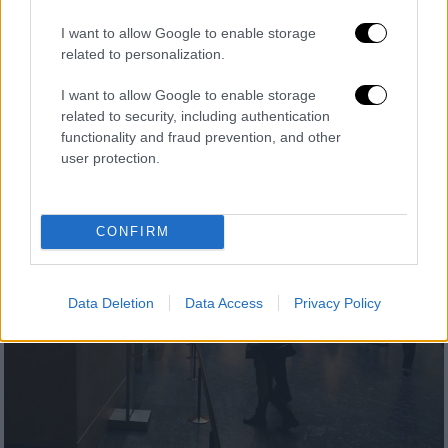
επιστολή στην Ουκρανία, εκφράζοντας τη
I want to allow Google to enable storage
συμπαράσταση της Ελλάδας για τη ρωσική
related to personalization.
επίθεση της 15ης Ιουνίου, η οποία
προκάλεσε ζημίες στη Λαύρα των Σπηλαίων
I want to allow Google to enable storage
του Κιέβου
related to security, including authentication
functionality and fraud prevention, and other
user protection.
CONFIRM
Data Deletion
Data Access
Privacy Policy