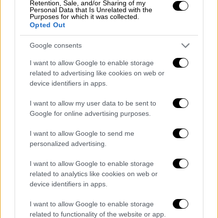
Retention, Sale, and/or Sharing of my
Personal Data that Is Unrelated with the
Purposes for which it was collected.
Opted Out
Google consents
I want to allow Google to enable storage
related to advertising like cookies on web or
device identifiers in apps.
I want to allow my user data to be sent to
Google for online advertising purposes.
I want to allow Google to send me
personalized advertising.
Πολιτισμός
|
17.06.2026 15:40
I want to allow Google to enable storage
Μενδώνη: Επιστολή προς την Ουκρανία
related to analytics like cookies on web or
device identifiers in apps.
για την επίθεση στη Λαύρα των
Σπηλαίων
I want to allow Google to enable storage
related to functionality of the website or app.
Η υπουργός Πολιτισμού απέστειλε