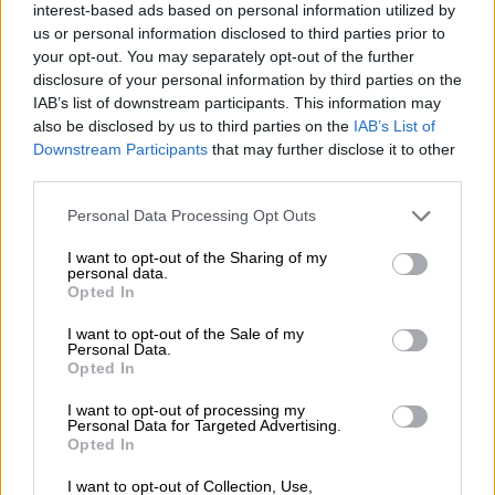
interest-based ads based on personal information utilized by
us or personal information disclosed to third parties prior to
your opt-out. You may separately opt-out of the further
disclosure of your personal information by third parties on the
IAB’s list of downstream participants. This information may
also be disclosed by us to third parties on the
IAB’s List of
Downstream Participants
that may further disclose it to other
third parties.
Please note that this website/app uses one or more Google
Personal Data Processing Opt Outs
services and may gather and store information including but
Ελλάδα
|
18.06.2026 13:26
not limited to your visit or usage behaviour. You may click to
I want to opt-out of the Sharing of my
personal data.
Ιστορική ημέρα: Συμπληρώθηκε το
grant or deny consent to Google and its third-party tags to
Opted In
use your data for below specified purposes in below Google
δυτικό αέτωμα του Παρθενώνα μετά
consent section.
από 220 χρόνια
I want to opt-out of the Sale of my
Personal Data.
Opted In
Για πρώτη φορά μετά από περίπου 220
χρόνια, η δυτική όψη του Παρθενώνα
I want to opt-out of processing my
Personal Data for Targeted Advertising.
αποδίδεται από το υπουργείο Πολιτισμού
Opted In
στην πληρέστερη δυνατή μορφή της
I want to opt-out of Collection, Use,