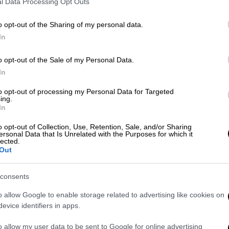
l Data Processing Opt Outs
Κε
o opt-out of the Sharing of my personal data.
Κ
In
Πολιτισμός
|
10.07.2026 13:20
0
Ετοιμάζεται Εθνικό Μουσείο για
o opt-out of the Sale of my Personal Data.
το 1821 - Δωρεά έως 12 εκατ.
In
ευρώ για τη δημιουργία του
to opt-out of processing my Personal Data for Targeted
Με
ing.
Στις 9 Ιουλίου 2026 υπεγράφη η
Μ
In
σύμβαση δωρεάς για τη δημιουργία
0
του Εθνικού Μουσείου για το 1821
o opt-out of Collection, Use, Retention, Sale, and/or Sharing
ersonal Data that Is Unrelated with the Purposes for which it
από τον υπουργό Εθνικής Άμυνας
lected.
Out
Νίκο Δένδια και την υπουργό
Πολιτισμού Λίνα Μενδώνη
consents
ΑΠ
Φ
Πολιτισμός
|
24.06.2026 15:37
o allow Google to enable storage related to advertising like cookies on
evice identifiers in apps.
φ
Λίνα Μενδώνη: «Η επιστροφή των
αιγυπτιακών αρχαιοτήτων είναι
o allow my user data to be sent to Google for online advertising