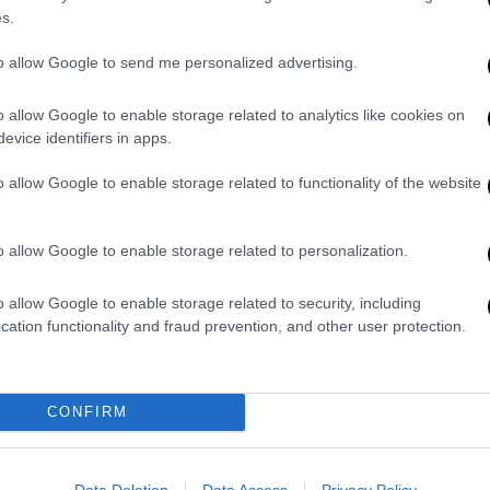
πράξη σεβασμού»
s.
Η υπουργός Πολιτισμού Λίνα
to allow Google to send me personalized advertising.
Μενδώνη παρέδωσε στον Πρέσβη
Ώρ
της Αραβικής Δημοκρατίας της
Ό
o allow Google to enable storage related to analytics like cookies on
Αιγύπτου στην Ελλάδα, Omar Amer
ε
evice identifiers in apps.
Youssef, έξι ειδώλια αιγυπτιακού
πολιτισμού, τα οποία είχαν
o allow Google to enable storage related to functionality of the website
εντοπιστεί στην Αθήνα
o allow Google to enable storage related to personalization.
ΑΠ
Ελλάδα
|
18.06.2026 13:26
Τ
o allow Google to enable storage related to security, including
Ιστορική ημέρα: Συμπληρώθηκε
μ
cation functionality and fraud prevention, and other user protection.
το δυτικό αέτωμα του Παρθενώνα
μετά από 220 χρόνια
Για πρώτη φορά μετά από περίπου 220
CONFIRM
χρόνια, η δυτική όψη του Παρθενώνα
αποδίδεται από το υπουργείο
Πολιτισμού στην πληρέστερη δυνατή
Data Deletion
Data Access
Privacy Policy