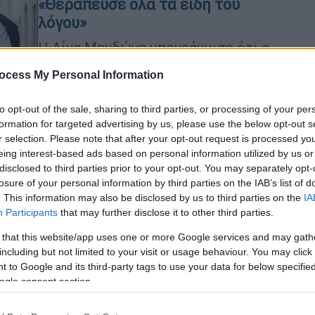
«Θεράπευσε όλα τα είδη του
λόγου»
Η Λίνα Μενδώνη υπογράμμισε ότι ο
Αλέξης Σταμάτης «υπήρξε από τις
ocess My Personal Information
σπάνιες εκείνες περιπτώσεις που
συνδύαζαν, δίκαια, την αγάπη του
to opt-out of the sale, sharing to third parties, or processing of your per
αναγνωστικού κοινού με τη θεσμική
formation for targeted advertising by us, please use the below opt-out s
αναγνώριση»
r selection. Please note that after your opt-out request is processed y
eing interest-based ads based on personal information utilized by us or
disclosed to third parties prior to your opt-out. You may separately opt-
losure of your personal information by third parties on the IAB’s list of
Ελλάδα
|
15.07.2026 11:47
. This information may also be disclosed by us to third parties on the
IA
Participants
Σεβασμός για τη Μάρω Κοντού: Ο
that may further disclose it to other third parties.
πολιτικός κόσμος αποχαιρετά τη
 that this website/app uses one or more Google services and may gath
μεγάλη κυρία του ελληνικού
including but not limited to your visit or usage behaviour. You may click 
 to Google and its third-party tags to use your data for below specifi
κινηματογράφου
ogle consent section.
Η τελευταία των μεγάλων
πρωταγωνιστριών