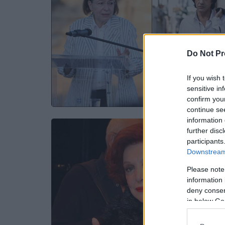
Do Not Pr
If you wish 
sensitive in
confirm you
continue se
information 
further disc
participants
Downstream 
Please note
information 
deny consent
in below Go