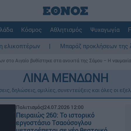
λάδα
Κόσμος
Αθλητισμός
Ψυχαγωγία
F
Μπαράζ προκλήσεων της Άγκυρας στο Αιγαί
ν στο Αιγαίο βυθίστηκε στα ανοιχτά της Σάμου – Η ναυμαχία 
ΛΙΝΑ ΜΕΝΔΩΝΗ
εις, δηλώσεις, ομιλίες, συνεντεύξεις και όλες οι εξε
Πολιτισμός
|
24.07.2026 12:00
Πειραιώς 260: Το ιστορικό
εργοστάσιο Τσαούσογλου
μετατρέπεται σε νέο θεατρικό