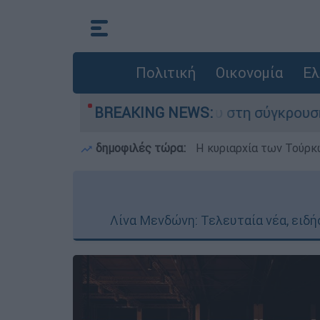
Πολιτική
Οικονομία
Ελ
 έχασε τη ζωή του στη σύγκρουση ελικοπτέρων
BREAKING NEWS:
δημοφιλές τώρα:
Η κυριαρχία των Τούρκω
Λίνα Μενδώνη: Τελευταία νέα, ειδήσ