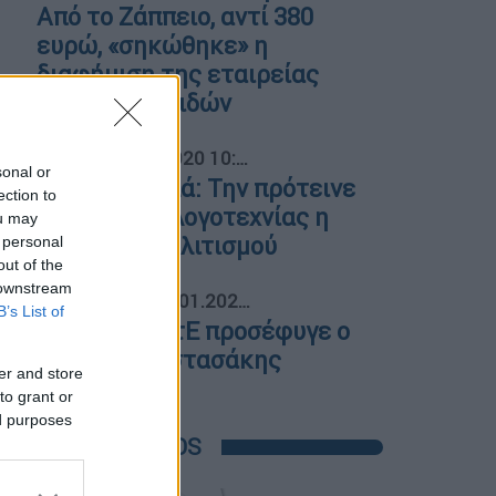
Από το Ζάππειο, αντί 380
ευρώ, «σηκώθηκε» η
διαφήμιση της εταιρείας
αθλητικών ειδών
04
Βιβλίο
|
24.02.2020 10:07
sonal or
Κική Δημουλά: Την πρότεινε
ection to
για Νόμπελ Λογοτεχνίας η
ou may
υπουργός Πολιτισμού
 personal
out of the
 downstream
05
Πολιτισμός
|
08.01.2020 17:31
B’s List of
ΚΘΒΕ: Στο ΣτΕ προσέφυγε ο
Γιάννης Αναστασάκης
er and store
to grant or
ed purposes
POPULAR VIDEOS