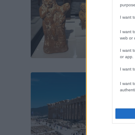
purpose
I want 
I want t
web or d
I want t
or app.
I want t
I want t
authenti