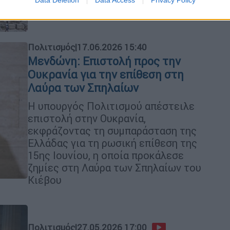
μορφή της
Πολιτισμός
|
17.06.2026 15:40
Μενδώνη: Επιστολή προς την
Ουκρανία για την επίθεση στη
Λαύρα των Σπηλαίων
Η υπουργός Πολιτισμού απέστειλε
επιστολή στην Ουκρανία,
εκφράζοντας τη συμπαράσταση της
Ελλάδας για τη ρωσική επίθεση της
15ης Ιουνίου, η οποία προκάλεσε
ζημίες στη Λαύρα των Σπηλαίων του
Κιέβου
Πολιτισμός
|
27.05.2026 17:00