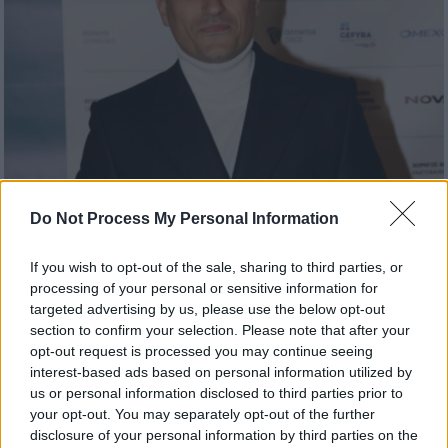
Do Not Process My Personal Information
Lifestyle
|
03.07.2024 10:40
Αργύρης Πανταζάρας: «Στα πρώτα μου
If you wish to opt-out of the sale, sharing to third parties, or
βήματα έπρεπε να κάνω 3 και 4
processing of your personal or sensitive information for
παραστάσεις ταυτόχρονα, για να
targeted advertising by us, please use the below opt-out
επιβιώσω»
section to confirm your selection. Please note that after your
opt-out request is processed you may continue seeing
Ο ηθοποιός μίλησε για τα πρώτα χρόνια της
interest-based ads based on personal information utilized by
καριέρας του.
us or personal information disclosed to third parties prior to
your opt-out. You may separately opt-out of the further
disclosure of your personal information by third parties on the