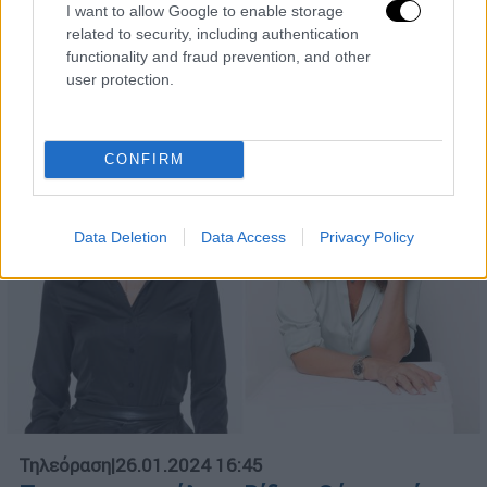
εμπειρία της με το μόντελινγκ
I want to allow Google to enable storage
related to security, including authentication
Για όλους τους τομείς της ζωής της μίλησε
functionality and fraud prevention, and other
η 27χρονη ηθοποιός
user protection.
CONFIRM
Data Deletion
Data Access
Privacy Policy
Τηλεόραση
|
26.01.2024 16:45