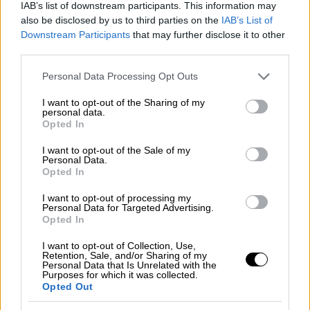
IAB’s list of downstream participants. This information may
also be disclosed by us to third parties on the
IAB’s List of
Downstream Participants
that may further disclose it to other
third parties.
Please note that this website/app uses one or more Google
Personal Data Processing Opt Outs
services and may gather and store information including but
not limited to your visit or usage behaviour. You may click to
I want to opt-out of the Sharing of my
personal data.
grant or deny consent to Google and its third-party tags to
Opted In
use your data for below specified purposes in below Google
consent section.
I want to opt-out of the Sale of my
Personal Data.
Opted In
I want to opt-out of processing my
Personal Data for Targeted Advertising.
Lifestyle
|
29.06.2024 10:21
Opted In
Τάσος Χαλκιάς: «Η βία με σοκάρει στον
I want to opt-out of Collection, Use,
βαθμό που θέλω να την τιμωρήσω»
Retention, Sale, and/or Sharing of my
Personal Data that Is Unrelated with the
Ο ηθοποιός τοποθετήθηκε για τα
Purposes for which it was collected.
Opted Out
περιστατικά έμφυλης και