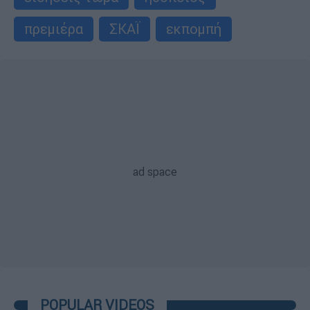
πρεμιέρα
ΣΚΑΪ
εκπομπή
POPULAR VIDEOS