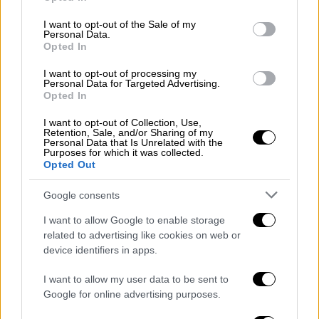
use your data for below specified purposes in below Google
consent section.
I want to opt-out of the Sale of my
Personal Data.
Opted In
I want to opt-out of processing my
Personal Data for Targeted Advertising.
Opted In
I want to opt-out of Collection, Use,
Retention, Sale, and/or Sharing of my
Πολιτική
|
30.09.2020 15:40
Personal Data that Is Unrelated with the
Purposes for which it was collected.
Φωτιά στο Μάτι: Ελεύθερος με εγγύηση
Opted Out
20.000 ευρώ ο Ηλίας Ψινάκης
Google consents
Ο Ηλίας Ψινάκης υποστήριξε ότι είχαν
ληφθεί όλα τα μέτρα πρόληψης για την
I want to allow Google to enable storage
αποφυγή της φωτιάς στο Μάτι
related to advertising like cookies on web or
device identifiers in apps.
I want to allow my user data to be sent to
Google for online advertising purposes.