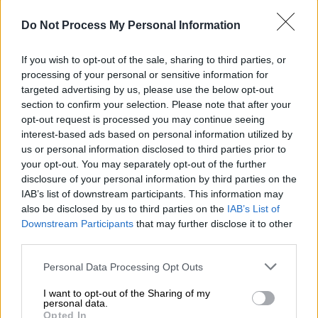
Do Not Process My Personal Information
If you wish to opt-out of the sale, sharing to third parties, or
processing of your personal or sensitive information for
targeted advertising by us, please use the below opt-out
Ελλάδα
|
03.09.2021 14:26
section to confirm your selection. Please note that after your
Ρούμπεν Σεμέδο: Ελεύθερος με εγγύηση
opt-out request is processed you may continue seeing
και ο 40χρονος μάνατζερ
interest-based ads based on personal information utilized by
us or personal information disclosed to third parties prior to
Ο συγκατηγορούμενος του ποδοσφαιριστή
your opt-out. You may separately opt-out of the further
θα καταβάλει 5.000 ευρώ ενώ θα
disclosure of your personal information by third parties on the
παρουσιάζεται μια φορά το μήνα στο
IAB’s list of downstream participants. This information may
αστυνομικό τμήμα της περιοχής του
also be disclosed by us to third parties on the
IAB’s List of
Downstream Participants
that may further disclose it to other
third parties.
Please note that this website/app uses one or more Google
Personal Data Processing Opt Outs
services and may gather and store information including but
not limited to your visit or usage behaviour. You may click to
I want to opt-out of the Sharing of my
personal data.
grant or deny consent to Google and its third-party tags to
Opted In