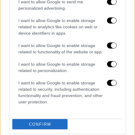
I want to allow Google to send me
personalized advertising.
I want to allow Google to enable storage
related to analytics like cookies on web or
device identifiers in apps.
I want to allow Google to enable storage
related to functionality of the website or app.
I want to allow Google to enable storage
Κόσμος
|
09.06.2020 13:58
related to personalization.
George Floyd: Ένα εκατ. δολάρια η
I want to allow Google to enable storage
εγγύηση για τον αστυνομικό
related to security, including authentication
functionality and fraud prevention, and other
Ο Ντέρεκ Σόβιν, που κατηγορείται για τον
user protection.
φόνο του 46χρονου, κρατείται σε φυλακή
υψίστης ασφαλείας
ΑΛΛΑ #TAGS
CONFIRM
ειδήσεις τώρα
θάνατος
έρευνα