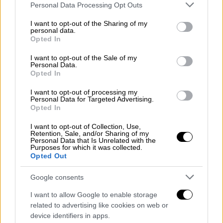
Please note that this website/app uses one or more Google
Personal Data Processing Opt Outs
services and may gather and store information including but
not limited to your visit or usage behaviour. You may click to
I want to opt-out of the Sharing of my
personal data.
grant or deny consent to Google and its third-party tags to
Opted In
use your data for below specified purposes in below Google
consent section.
I want to opt-out of the Sale of my
Personal Data.
Opted In
I want to opt-out of processing my
Personal Data for Targeted Advertising.
Opted In
Ελλάδα
|
29.08.2025 14:59
I want to opt-out of Collection, Use,
Σύλληψη 38χρονου στον Ταύρο:
Retention, Sale, and/or Sharing of my
Personal Data that Is Unrelated with the
Κατασχέθηκαν όπλα, κροτίδες,
Purposes for which it was collected.
ναρκωτικά και 8.360 ευρώ
Opted Out
Ο 38χρονος αντιμετωπίζει κατηγορίες για
Google consents
παράβαση της νομοθεσίας περί
I want to allow Google to enable storage
ενδοοικογενειακής βίας, όπλων,
related to advertising like cookies on web or
ναρκωτικών και βεγγαλικών και οδηγήθηκε
device identifiers in apps.
στον αρμόδιο εισαγγελέα