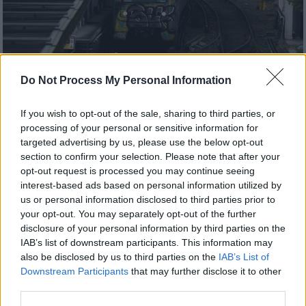
Do Not Process My Personal Information
If you wish to opt-out of the sale, sharing to third parties, or
Ελλάδα
|
24.10.2025 19:50
processing of your personal or sensitive information for
Σύλληψη 36χρονου για παρενόχληση
targeted advertising by us, please use the below opt-out
ανηλίκων στον ΗΣΑΠ Ταύρου
section to confirm your selection. Please note that after your
opt-out request is processed you may continue seeing
Εντοπίστηκε από αστυνομικούς μετά από
interest-based ads based on personal information utilized by
καταγγελία γυναίκας - Ερευνάται η δράση
us or personal information disclosed to third parties prior to
του αλλοδαπού άνδρα
your opt-out. You may separately opt-out of the further
disclosure of your personal information by third parties on the
IAB’s list of downstream participants. This information may
also be disclosed by us to third parties on the
IAB’s List of
Downstream Participants
that may further disclose it to other
third parties.