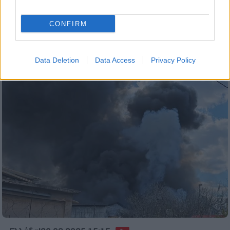
Ο Manuel Maria Trindade έκανε το
CONFIRM
ντεμπούτο του σαν ταυρομάχος στο Campo
Pequeno της Λισσαβόνας
Data Deletion
Data Access
Privacy Policy