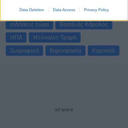
Η εικόνα που... στοιχειώνει
Data Deletion
Data Access
Privacy Policy
ΑΛΛΑ #TAGS
ειδήσεις τώρα
Βασιλιάς Κάρολος
ΗΠΑ
Ντόναλντ Τραμπ
ζωγραφική
δημοπρασία
Καμπούλ