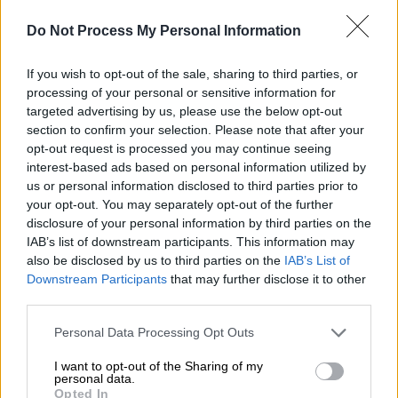
Do Not Process My Personal Information
If you wish to opt-out of the sale, sharing to third parties, or
processing of your personal or sensitive information for
targeted advertising by us, please use the below opt-out
section to confirm your selection. Please note that after your
opt-out request is processed you may continue seeing
interest-based ads based on personal information utilized by
us or personal information disclosed to third parties prior to
Viral
|
11.01.2022 07:31
your opt-out. You may separately opt-out of the further
disclosure of your personal information by third parties on the
Δεν θα πιστεύετε στα μάτια σας -
IAB’s list of downstream participants. This information may
Εκπληκτικοί φωτορεαλιστικοί πίνακες
also be disclosed by us to third parties on the
IAB’s List of
Downstream Participants
that may further disclose it to other
Ο ταλαντούχος καλλιτέχνης που εργάζεται
third parties.
με το ψευδώνυμο «Hirothropologie» και έχει
γίνει παγκοσμίως γνωστός για την
Please note that this website/app uses one or more Google
Personal Data Processing Opt Outs
ικανότητά του να δημιουργεί πορτρέτα που
services and may gather and store information including but
not limited to your visit or usage behaviour. You may click to
I want to opt-out of the Sharing of my
μοιάζουν με φωτογραφίες
personal data.
grant or deny consent to Google and its third-party tags to
Opted In