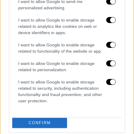
εμβληματικού πορτρέτου του Ντα Βίντσι
I want to allow Google to send me
που δημοπρατείται από τον οίκο Artcurial
personalized advertising.
I want to allow Google to enable storage
related to analytics like cookies on web or
device identifiers in apps.
I want to allow Google to enable storage
related to functionality of the website or app.
I want to allow Google to enable storage
related to personalization.
I want to allow Google to enable storage
related to security, including authentication
functionality and fraud prevention, and other
user protection.
Κόσμος
|
31.08.2021 07:17
Εικόνα που στοιχειώνει: Νεαρή Αφγανή
ζωγραφίζει το Αφγανιστάν πριν και
CONFIRM
μετά τους Ταλιμπάν