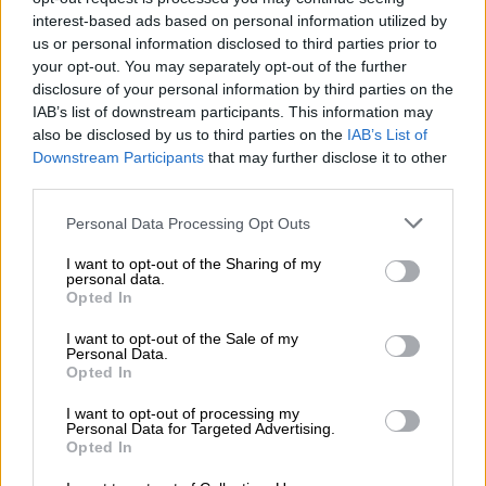
interest-based ads based on personal information utilized by
us or personal information disclosed to third parties prior to
«Σε κανέναν δεν αρέσει μια κακή εικόνα ή
your opt-out. You may separately opt-out of the further
πίνακας του εαυτού του, αλλά αυτή στο
disclosure of your personal information by third parties on the
IAB’s list of downstream participants. This information may
Κολοράντο
, στο
Καπιτώλιο
της Πολιτείας,
also be disclosed by us to third parties on the
IAB’s List of
που είχε τοποθετηθεί από τον
Κυβερνήτη
,
Downstream Participants
that may further disclose it to other
μαζί με όλους τους άλλους Προέδρους, ήταν
third parties.
σκόπιμα διαστρεβλωμένη σε ένα επίπεδο
Please note that this website/app uses one or more Google
Personal Data Processing Opt Outs
που ούτε εγώ, ίσως, δεν έχω ξαναδεί»,
services and may gather and store information including but
έγραψε σε ανάρτηση στο Truth Social.
not limited to your visit or usage behaviour. You may click to
I want to opt-out of the Sharing of my
personal data.
grant or deny consent to Google and its third-party tags to
Opted In
«Ο
καλλιτέχνης
έφτιαξε
επίσης τον
πρόεδρο
use your data for below specified purposes in below Google
Ομπάμα
, και αυτός φαίνεται υπέροχος, αλλά
consent section.
I want to opt-out of the Sale of my
Personal Data.
αυτός που με απεικονίζει είναι πραγματικά ο
Opted In
χειρότερος. Πρέπει να έχασε το ταλέντο
I want to opt-out of processing my
της καθώς μεγάλωνε. Σε κάθε περίπτωση, θα
Personal Data for Targeted Advertising.
προτιμούσα πολύ περισσότερο να μην έχω
Opted In
φωτογραφία παρά να έχω αυτή, αλλά πολλοί