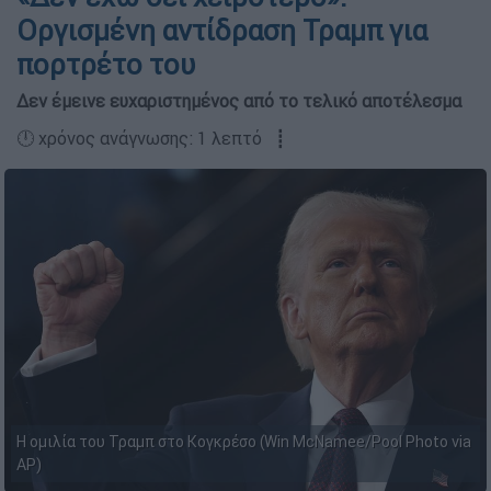
Οργισμένη αντίδραση Τραμπ για
πορτρέτο του
Δεν έμεινε ευχαριστημένος από το τελικό αποτέλεσμα
🕛 χρόνος ανάγνωσης: 1 λεπτό ┋
H ομιλία του Τραμπ στο Κογκρέσο (Win McNamee/Pool Photo via
AP)