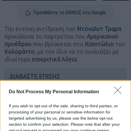
Προσθέστε το ΕΘΝΟΣ στη Google
Την έντονη αντίδραση του
Ντόναλντ Τραμπ
προκάλεσε το πορτρέτου του
Αμερικανού
προέδρου
που βρίσκεται στο
Καπιτώλιο
του
Κολοράντο
, με τον ίδιο να το σχολιάζει με
ιδιαίτερα
επικριτικά λόγια
.
ΔΙΑΒΑΣΤΕ ΕΠΙΣΗΣ
Κόσμος
|
22.03.2025 10:34
Do Not Process My Personal Information
Από το «όχι» στο «ίσως»: Ο Τραμπ
στέλνει μήνυμα απτής συμφιλίωσης
If you wish to opt-out of the sale, sharing to third parties, or
στην Άγκυρα και βάζει τα F-35 ξανά
processing of your personal or sensitive information for
targeted advertising by us, please use the below opt-out
στο τραπέζι
section to confirm your selection. Please note that after your
opt-out request is processed you may continue seeing