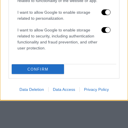
related to functionality of the website or app.
I want to allow Google to enable storage
related to personalization.
I want to allow Google to enable storage
related to security, including authentication
functionality and fraud prevention, and other
Το πορτρέτο του Ντόναλντ Τραμπ στο Καπιτώλιο του
user protection.
Κολοράντο (THETRUTH)
CONFIRM
Data Deletion
Data Access
Privacy Policy