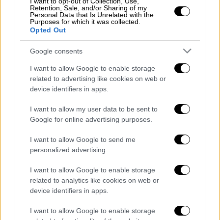
I want to opt-out of Collection, Use,
άνθρωποι από το
Κολοράντο
έχουν
Retention, Sale, and/or Sharing of my
Personal Data that Is Unrelated with the
τηλεφωνήσει και γράψει για να
Purposes for which it was collected.
Opted Out
παραπονεθούν. Στην πραγματικότητα, είναι
πραγματικά θυμωμένοι γι’ αυτό»,
Google consents
συμπλήρωσε στη συνέχεια.
I want to allow Google to enable storage
related to advertising like cookies on web or
device identifiers in apps.
I want to allow my user data to be sent to
Google for online advertising purposes.
I want to allow Google to send me
personalized advertising.
I want to allow Google to enable storage
related to analytics like cookies on web or
device identifiers in apps.
I want to allow Google to enable storage