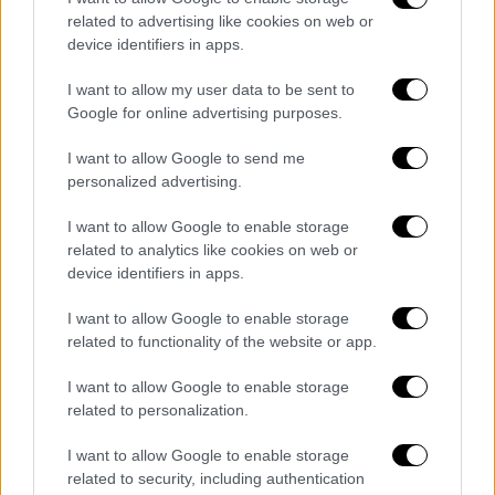
related to advertising like cookies on web or
device identifiers in apps.
I want to allow my user data to be sent to
Google for online advertising purposes.
I want to allow Google to send me
personalized advertising.
I want to allow Google to enable storage
related to analytics like cookies on web or
Market
|
06.06.2022 10:00
device identifiers in apps.
Plastic Free Greece: Συνεχίζεται η
καμπάνια της Lidl Ελλάς, σε συνεργασία
I want to allow Google to enable storage
related to functionality of the website or app.
με το Κοινωφελές Ίδρυμα Αθανάσιος Κ.
Λασκαρίδης
I want to allow Google to enable storage
related to personalization.
Πρόθεση όλων είναι η μείωση της
αλόγιστης χρήσης πλαστικού, η επένδυση
I want to allow Google to enable storage
στη δυναμική της κυκλικής οικονομίας και η
related to security, including authentication