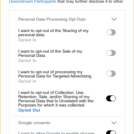
Downstream Participants
that may further disclose it to other
third parties.
Please note that this website/app uses one or more Google
Personal Data Processing Opt Outs
services and may gather and store information including but
not limited to your visit or usage behaviour. You may click to
I want to opt-out of the Sharing of my
personal data.
grant or deny consent to Google and its third-party tags to
Opted In
use your data for below specified purposes in below Google
consent section.
I want to opt-out of the Sale of my
Οικονομία
|
10.07.2022 12:46
Personal Data.
Πλαστικά μιας χρήσης: Τσουχτερά
Opted In
πρόστιμα σε παραγωγούς και εμπόρους
I want to opt-out of processing my
που παραβιάζουν τη νομοθεσία
Personal Data for Targeted Advertising.
Opted In
Τι προβλέπει το υπό διαβούλευση
I want to opt-out of Collection, Use,
νομοσχέδιο
Retention, Sale, and/or Sharing of my
Personal Data that Is Unrelated with the
Purposes for which it was collected.
Opted Out
Google consents
I want to allow Google to enable storage