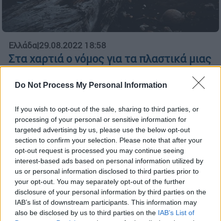
Ελλάδα
|
29.08.2022 18:58
Στα χαρτιά ο νόμος για τα πλαστικά μιας
χρήσης 2 χρόνια μετά την ψήφισή του -
Γιατί δεν εφαρμόστηκε ποτέ - Τι
Do Not Process My Personal Information
καταδεικνύει έκθεση της WWF
If you wish to opt-out of the sale, sharing to third parties, or
Κάτω από τη βάση η Ελλάδα σύμφωνα με την
processing of your personal or sensitive information for
έκθεση του WWF Ελλάς
targeted advertising by us, please use the below opt-out
section to confirm your selection. Please note that after your
opt-out request is processed you may continue seeing
interest-based ads based on personal information utilized by
us or personal information disclosed to third parties prior to
your opt-out. You may separately opt-out of the further
disclosure of your personal information by third parties on the
IAB’s list of downstream participants. This information may
also be disclosed by us to third parties on the
IAB’s List of