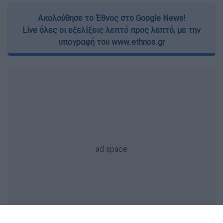
Ακολούθησε το Έθνος στο Google News!
Live όλες οι εξελίξεις λεπτό προς λεπτό, με την
υπογραφή του www.ethnos.gr