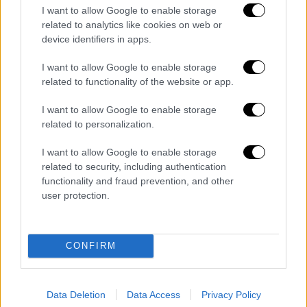
προγράμματος
adoptabeach.wwf.gr
, ώστε να
I want to allow Google to enable storage
είναι δημόσια διαθέσιμα προς όλους.
related to analytics like cookies on web or
device identifiers in apps.
Το πρόγραμμα μέσα σε έναν μόλις χρόνο
γνώρισε θερμή ανταπόκριση και
I want to allow Google to enable storage
κινητοποίηση από πολίτες και ομάδες απ’
related to functionality of the website or app.
όλη την Ελλάδα. Συγκεκριμένα, την περίοδο
I want to allow Google to enable storage
Μάιος 2021- Απρίλιος 2022, συνολικά
97
related to personalization.
εθελοντικές ομάδες υιοθέτησαν 110
παραλίες σε διάφορες περιοχές της
I want to allow Google to enable storage
related to security, including authentication
Ελλάδας,
αναλαμβάνοντας την καταγραφή,
functionality and fraud prevention, and other
αλλά και τον καθαρισμό των πλαστικών
user protection.
απορριμμάτων που υπήρχαν σε αυτές. Την
περίοδο αυτή,
καταγράφηκαν από τις
εθελοντικές ομάδες συνολικά 126.410
CONFIRM
απορρίμματα (αντικείμενα μεγέθους άνω των
2,5 εκ.), τα οποία ανασύρθηκαν από περίπου
11.000 μ. ακτογραμμής.
Data Deletion
Data Access
Privacy Policy