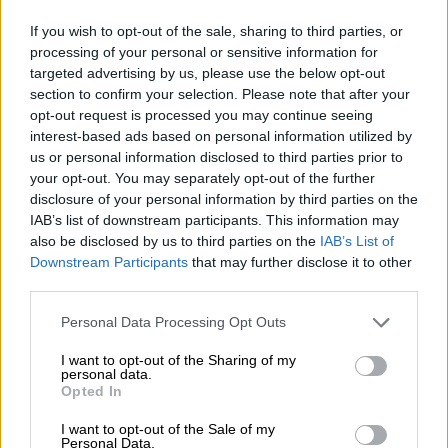
του προγράμματος
«Υιοθέτησε μια παραλία».
If you wish to opt-out of the sale, sharing to third parties, or
Πρόκειται για ένα πρόγραμμα πανελλαδικής
processing of your personal or sensitive information for
εμβέλειας, στο οποίο οι πολίτες καλούνται
targeted advertising by us, please use the below opt-out
section to confirm your selection. Please note that after your
να «υιοθετήσουν» παραλίες ή περιοχές του
opt-out request is processed you may continue seeing
παράκτιου χώρου, για τη συλλογή ποσοτικών
interest-based ads based on personal information utilized by
και ποιοτικών στοιχείων για την παράκτια
us or personal information disclosed to third parties prior to
και πλαστική ρύπανση, με απώτερο στόχο
your opt-out. You may separately opt-out of the further
disclosure of your personal information by third parties on the
την καταπολέμησή της. Δεν αποτελεί ένα
IAB’s list of downstream participants. This information may
απλό πρόγραμμα μεμονωμένων καθαρισμών
also be disclosed by us to third parties on the
IAB’s List of
παραλίας, αλλά ένα πρόγραμμα
Downstream Participants
that may further disclose it to other
παρακολούθησης της παράκτιας ρύπανσης,
third parties.
σύμφωνα με έγκριτα επιστημονικά
Please note that this website/app uses one or more Google
Personal Data Processing Opt Outs
πρωτόκολλα και παράλληλη καταγραφή
services and may gather and store information including but
δεδομένων, ενώ συμβάλλει παράλληλα και
not limited to your visit or usage behaviour. You may click to
I want to opt-out of the Sharing of my
personal data.
grant or deny consent to Google and its third-party tags to
στην ευαισθητοποίηση των πολιτών
Opted In
use your data for below specified purposes in below Google
αναφορικά με το πρόβλημα της πλαστικής
consent section.
I want to opt-out of the Sale of my
ρύπανσης.
Personal Data.