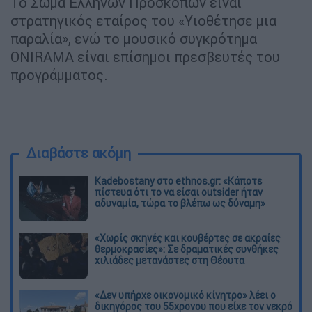
Το Σώμα Ελλήνων Προσκόπων είναι
στρατηγικός εταίρος του «Υιοθέτησε μια
παραλία», ενώ το μουσικό συγκρότημα
ONIRAMA είναι επίσημοι πρεσβευτές του
προγράμματος.
Διαβάστε ακόμη
Kadebostany στο ethnos.gr: «Κάποτε
πίστευα ότι το να είσαι outsider ήταν
αδυναμία, τώρα το βλέπω ως δύναμη»
«Χωρίς σκηνές και κουβέρτες σε ακραίες
θερμοκρασίες»: Σε δραματικές συνθήκες
χιλιάδες μετανάστες στη Θέουτα
«Δεν υπήρχε οικονομικό κίνητρο» λέει ο
δικηγόρος του 55χρονου που είχε τον νεκρό