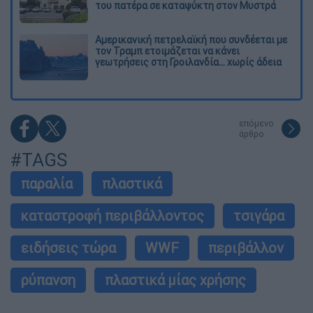
του πατέρα σε καταψύκτη στον Μυστρά
Αμερικανική πετρελαϊκή που συνδέεται με
τον Τραμπ ετοιμάζεται να κάνει
γεωτρήσεις στη Γροιλανδία... χωρίς άδεια
επόμενο
άρθρο
#TAGS
παραλία
πλαστικά
καταστροφή περιβάλλοντος
τσιγάρα
ειδήσεις τώρα
WWF
περιβάλλον
ρύπανση
πλαστικά μίας χρήσης