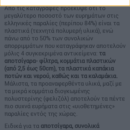
Από τις καταγραφές προέκυψε ότι το
μεγαλύτερο ποσοστό των ευρημάτων στις
ελληνικές παραλίες (περίπου 84%) είναι τα
πλαστικά (τεχνητά πολυμερή υλικά), ενώ
πάνω από το 50% των συνολικών
απορριμμάτων που καταγράφηκαν αποτελούν
μόλις 4 συγκεκριμένα αντικείμενα:
τα
αποτσίγαρα- φίλτρα, κομμάτια πλαστικών
(από 2,5 έως 50cm), τα πλαστικά καπάκια
ποτών και νερού, καθώς και τα καλαμάκια.
Μάλιστα, τα προαναφερθέντα υλικά, μαζί με
τα μικρά κομμάτια διογκωμένης
πολυστερίνης (φελιζόλ) αποτελούν τα πέντε
πιο συχνά ευρήματα στις «υιοθετημένες»
παραλίες εντός της χώρας.
Ειδικά για τα
αποτσίγαρα, συνολικά