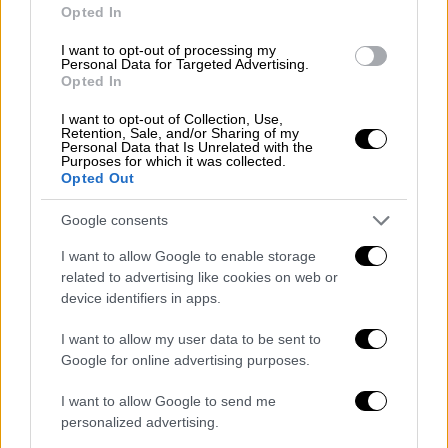
Opted In
Με την πολύτιμη συμβολή εθελοντικών
I want to opt-out of processing my
ομάδων, στόχος του προγράμματος είναι η
Personal Data for Targeted Advertising.
Opted In
δημιουργία μίας ολοκληρωμένης
πανελλαδικής πλατφόρμας καταγραφής της
I want to opt-out of Collection, Use,
Retention, Sale, and/or Sharing of my
παράκτιας ρύπανσης της χώρας μας και η
Personal Data that Is Unrelated with the
δημιουργία μιας βάσης δεδομένων με
Purposes for which it was collected.
Opted Out
λεπτομερή στοιχεία για την κάθε παραλία.
Στο πλαίσιο του προγράμματος,
κάθε ομάδα
Google consents
υιοθετεί μία συγκεκριμένη παραλία και
I want to allow Google to enable storage
εκπαιδεύεται από στελέχη του WWF Ελλάς
related to advertising like cookies on web or
στη διαδικασία παρακολούθησης και
device identifiers in apps.
καταγραφής των απορριμμάτων
. Η δράση
I want to allow my user data to be sent to
επαναλαμβάνεται περιοδικά 2 με 4 φορές
Google for online advertising purposes.
τον χρόνο για τη δημιουργία “χρονοσειρών”
και τα δεδομένα από τις καταγραφές
I want to allow Google to send me
καταχωρούνται στην ιστοσελίδα του
personalized advertising.