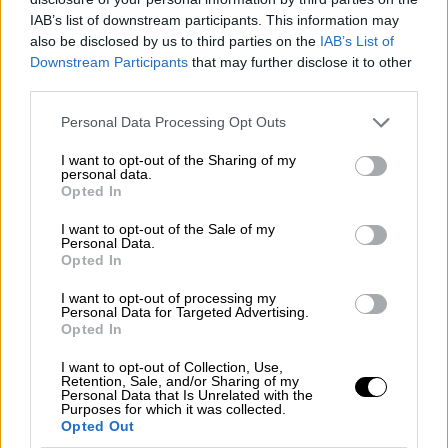
IAB’s list of downstream participants. This information may
also be disclosed by us to third parties on the
IAB’s List of
Μάιντς
Μπορούσια Ντόρτμουντ
Downstream Participants
that may further disclose it to other
third parties.
Λειψία
Please note that this website/app uses one or more Google
Personal Data Processing Opt Outs
services and may gather and store information including but
not limited to your visit or usage behaviour. You may click to
I want to opt-out of the Sharing of my
personal data.
grant or deny consent to Google and its third-party tags to
Opted In
use your data for below specified purposes in below Google
consent section.
I want to opt-out of the Sale of my
Personal Data.
Opted In
I want to opt-out of processing my
Personal Data for Targeted Advertising.
Opted In
I want to opt-out of Collection, Use,
Retention, Sale, and/or Sharing of my
Personal Data that Is Unrelated with the
Purposes for which it was collected.
Opted Out