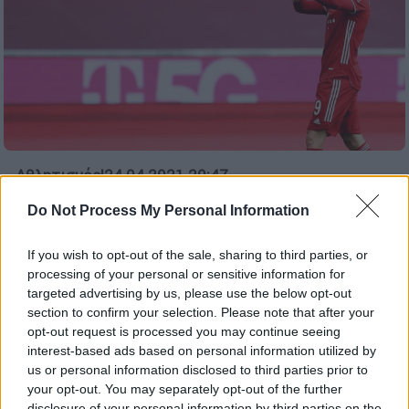
Αθλητισμός
|
24.04.2021 20:47
Ο Λεβαντόβσκι επέστρεψε με γκολ και
Do Not Process My Personal Information
κυνηγά μυθικό ρεκόρ του Γκερντ Μίλερ
Ο εκπληκτικός Πολωνός θέλει τέσσερα
If you wish to opt-out of the sale, sharing to third parties, or
processing of your personal or sensitive information for
γκολ στα επόμενα τρία παιχνίδια για να
targeted advertising by us, please use the below opt-out
ισοφαρίσει την επίδοση του Γκερντ Μίλερ
section to confirm your selection. Please note that after your
opt-out request is processed you may continue seeing
ΑΛΛΑ #TAGS
interest-based ads based on personal information utilized by
Μπάγερν Μονάχου
Bundesliga
us or personal information disclosed to third parties prior to
your opt-out. You may separately opt-out of the further
Ρόμπερτ Λεβαντόφσκι
Γκλάντμπαχ
disclosure of your personal information by third parties on the