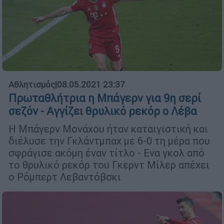
Αθλητισμός
|
08.05.2021 23:37
Πρωταθλήτρια η Μπάγερν για 9η σερί
σεζόν - Αγγίζει θρυλικό ρεκόρ ο Λέβα
Η Μπάγερν Μονάχου ήταν καταιγιστική και
διέλυσε την Γκλάντμπαχ με 6-0 τη μέρα που
σφράγισε ακόμη έναν τίτλο - Ενα γκολ από
το θρυλικό ρεκόρ του Γκερντ Μίλερ απέχει
ο Ρόμπερτ Λεβαντόβσκι