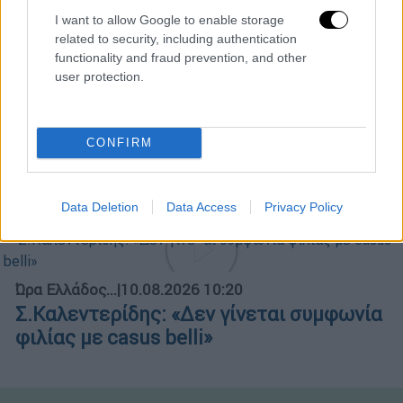
Μεγάλη φωτιά στον Κουβαρά Αττικής -
I want to allow Google to enable storage
Ήχησε το 112
related to security, including authentication
functionality and fraud prevention, and other
user protection.
Ώρα Ελλάδος...
|
10.08.2026 10:49
CONFIRM
Πολιτική αντιπαράθεση
Σταμάτης,Αναστασίου και Λαλιώτου
Data Deletion
Data Access
Privacy Policy
Ώρα Ελλάδος...
|
10.08.2026 10:20
Σ.Καλεντερίδης: «Δεν γίνεται συμφωνία
φιλίας με casus belli»