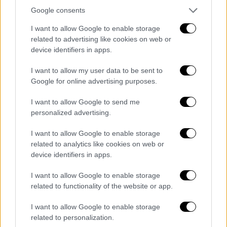
Google consents
POPULAR VIDEOS
I want to allow Google to enable storage
related to advertising like cookies on web or
device identifiers in apps.
Ώρα Ελλάδος...
|
10.08.2026 08:39
I want to allow my user data to be sent to
Google for online advertising purposes.
Ηλεία: Φωτιά τώρα στο χωριό Μουζάκι
– Κοντά στην είσοδο του χωριού οι
I want to allow Google to send me
φλόγες
personalized advertising.
I want to allow Google to enable storage
related to analytics like cookies on web or
device identifiers in apps.
Ώρα Ελλάδος...
|
10.08.2026 12:18
Ώρα Ελλάδος 10/08/2026
I want to allow Google to enable storage
related to functionality of the website or app.
I want to allow Google to enable storage
related to personalization.
ΑΠΟΣΠΑΣΜΑΤΑ...
|
10.08.2026 13:14