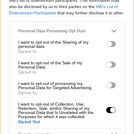
IAB’s list of downstream participants. This information may
τελευταία εβδομάδα
also be disclosed by us to third parties on the
IAB’s List of
Downstream Participants
that may further disclose it to other
Η εβδομαδιαία έκθεση του ΕΟΔΥ δείχνει ότι
third parties.
μειώθηκαν οι νέες εισαγωγές στα
νοσοκομεία, αλλά και η θετικότητα, ενώ
Please note that this website/app uses one or more Google
Personal Data Processing Opt Outs
services and may gather and store information including but
κάτι αντίστοιχο ισχύει και για τους
not limited to your visit or usage behaviour. You may click to
I want to opt-out of the Sharing of my
θανάτους
personal data.
grant or deny consent to Google and its third-party tags to
Opted In
use your data for below specified purposes in below Google
consent section.
I want to opt-out of the Sale of my
Personal Data.
Opted In
I want to opt-out of processing my
Personal Data for Targeted Advertising.
Opted In
I want to opt-out of Collection, Use,
Retention, Sale, and/or Sharing of my
Personal Data that Is Unrelated with the
Purposes for which it was collected.
Opted Out