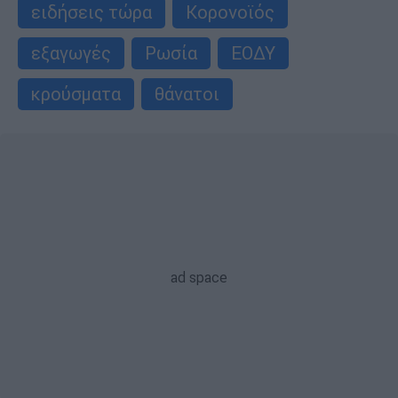
ειδήσεις τώρα
Κορονοϊός
εξαγωγές
Ρωσία
ΕΟΔΥ
κρούσματα
θάνατοι