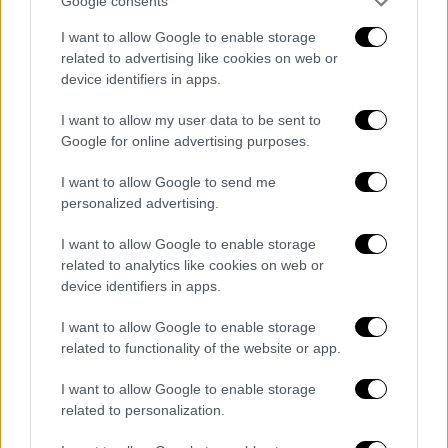
Google consents
I want to allow Google to enable storage
related to advertising like cookies on web or
Υγεία
|
27.06.2024 16:50
device identifiers in apps.
Συναγερμός για τον κορονοϊό: Αύξηση
I want to allow my user data to be sent to
θετικότητας και έκρηξη εισαγωγών στα
Google for online advertising purposes.
νοσοκομεία – 18 θάνατοι
I want to allow Google to send me
Σημαντική αύξηση καταγράφουν οι
personalized advertising.
εισαγωγές λόγω κορονοϊού
I want to allow Google to enable storage
related to analytics like cookies on web or
device identifiers in apps.
I want to allow Google to enable storage
related to functionality of the website or app.
I want to allow Google to enable storage
related to personalization.