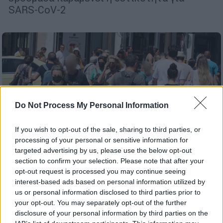
SARS-CoV-2
Do Not Process My Personal Information
If you wish to opt-out of the sale, sharing to third parties, or
processing of your personal or sensitive information for
targeted advertising by us, please use the below opt-out
section to confirm your selection. Please note that after your
opt-out request is processed you may continue seeing
interest-based ads based on personal information utilized by
Υγεία
|
31.10.2024 20:40
us or personal information disclosed to third parties prior to
your opt-out. You may separately opt-out of the further
Κορονοϊός: Μείωση σε εισαγωγές και
disclosure of your personal information by third parties on the
θετικότητα - Λιγότεροι θάνατοι την