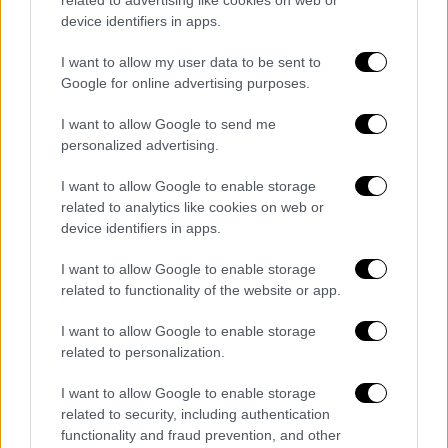
απειλές για τη ζωή της τραγουδίστριας
device identifiers in apps.
I want to allow my user data to be sent to
Google for online advertising purposes.
I want to allow Google to send me
personalized advertising.
I want to allow Google to enable storage
related to analytics like cookies on web or
device identifiers in apps.
I want to allow Google to enable storage
related to functionality of the website or app.
I want to allow Google to enable storage
related to personalization.
Lifestyle
|
09.03.2026 09:57
I want to allow Google to enable storage
Πυροβολισμοί έξω από το σπίτι της
related to security, including authentication
functionality and fraud prevention, and other
Ριάνα στο Μπέβερλι Χιλς - Συνελήφθη