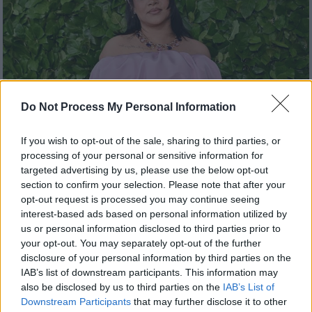
Do Not Process My Personal Information
If you wish to opt-out of the sale, sharing to third parties, or
processing of your personal or sensitive information for
Lifestyle
|
10.03.2026 13:12
targeted advertising by us, please use the below opt-out
section to confirm your selection. Please note that after your
Η Ριάνα εγκαταλείπει προσωρινά το Λος
opt-out request is processed you may continue seeing
Άντζελες μετά την επίθεση με
interest-based ads based on personal information utilized by
πυροβολισμούς
us or personal information disclosed to third parties prior to
your opt-out. You may separately opt-out of the further
Η τραγουδίστρια νιώθει να κινδυνεύει η ζωή
disclosure of your personal information by third parties on the
της
IAB’s list of downstream participants. This information may
also be disclosed by us to third parties on the
IAB’s List of
Downstream Participants
that may further disclose it to other