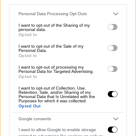
third parties.
Please note that this website/app uses one or more Google
Personal Data Processing Opt Outs
services and may gather and store information including but
not limited to your visit or usage behaviour. You may click to
I want to opt-out of the Sharing of my
personal data.
grant or deny consent to Google and its third-party tags to
Opted In
use your data for below specified purposes in below Google
consent section.
I want to opt-out of the Sale of my
Personal Data.
Opted In
I want to opt-out of processing my
Personal Data for Targeted Advertising.
Opted In
I want to opt-out of Collection, Use,
Lifestyle
|
10.03.2026 10:15
Retention, Sale, and/or Sharing of my
Personal Data that Is Unrelated with the
Συνελήφθη για απόπειρα
Purposes for which it was collected.
Opted Out
ανθρωποκτονίας η 35χρονη που
πυροβόλησε έξω από το σπίτι της Ριάνα
Google consents
Ανησυχία προκαλούν βίντεο που είχε
I want to allow Google to enable storage
αναρτήσει στο παρελθόν η 35χρονη με
related to advertising like cookies on web or