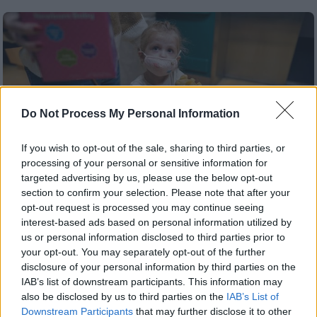
Do Not Process My Personal Information
If you wish to opt-out of the sale, sharing to third parties, or
processing of your personal or sensitive information for
targeted advertising by us, please use the below opt-out
section to confirm your selection. Please note that after your
opt-out request is processed you may continue seeing
interest-based ads based on personal information utilized by
us or personal information disclosed to third parties prior to
Υγεία
|
27.07.2022 15:17
your opt-out. You may separately opt-out of the further
ΕΟΔΥ: Δύο νέα περιστατικά ηπατίτιδας
disclosure of your personal information by third parties on the
σε παιδιά μέσα σε 20 ημέρες
IAB’s list of downstream participants. This information may
also be disclosed by us to third parties on the
IAB’s List of
Το πρώτο περιστατικό αφορά ένα παιδί δύο
Downstream Participants
that may further disclose it to other