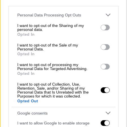
(2) ετών που παρουσίασε πυρετό και
third parties.
γαστρεντερικά συμπτώματα και το άλλο
Please note that this website/app uses one or more Google
περιστατικό παιδί δεκατριών (13) ετών με
Personal Data Processing Opt Outs
services and may gather and store information including but
πυρετό και εξάνθημα
not limited to your visit or usage behaviour. You may click to
I want to opt-out of the Sharing of my
personal data.
grant or deny consent to Google and its third-party tags to
Opted In
use your data for below specified purposes in below Google
consent section.
I want to opt-out of the Sale of my
Personal Data.
Opted In
I want to opt-out of processing my
Personal Data for Targeted Advertising.
Opted In
I want to opt-out of Collection, Use,
Retention, Sale, and/or Sharing of my
Personal Data that Is Unrelated with the
Purposes for which it was collected.
Opted Out
Google consents
I want to allow Google to enable storage
Υγεία
|
26.07.2022 13:57