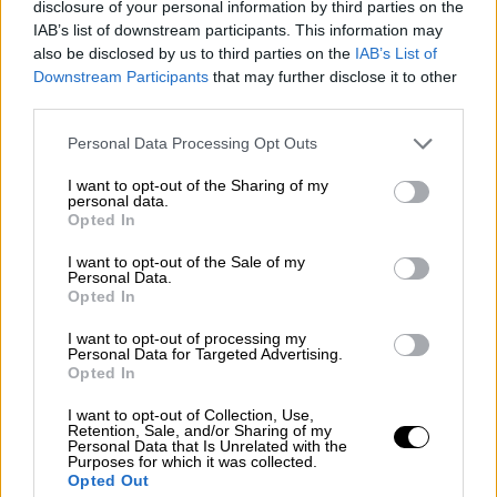
Η δημοφιλής streamer Fandy μετέδωσε σε
disclosure of your personal information by third parties on the
πραγματικό χρόνο τη γέννηση του παιδιού
IAB’s list of downstream participants. This information may
also be disclosed by us to third parties on the
IAB’s List of
της, προκαλώντας έκπληξη και συζητήσεις
Downstream Participants
that may further disclose it to other
για τα όρια της online έκθεσης
third parties.
Please note that this website/app uses one or more Google
Personal Data Processing Opt Outs
services and may gather and store information including but
not limited to your visit or usage behaviour. You may click to
I want to opt-out of the Sharing of my
personal data.
grant or deny consent to Google and its third-party tags to
Opted In
use your data for below specified purposes in below Google
consent section.
I want to opt-out of the Sale of my
Personal Data.
Opted In
I want to opt-out of processing my
Personal Data for Targeted Advertising.
Opted In
I want to opt-out of Collection, Use,
Retention, Sale, and/or Sharing of my
Personal Data that Is Unrelated with the
Purposes for which it was collected.
Opted Out
Σαν Σήμερα
|
18.08.2025 00:00