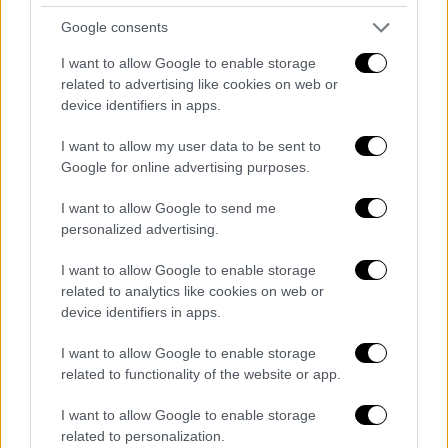
Το πρώτο μωρό Άγγλων γεννιέται στην
Google consents
Αμερική και μια ολόκληρη αποικία
I want to allow Google to enable storage
εξαφανίζεται μυστηριωδώς
related to advertising like cookies on web or
device identifiers in apps.
Τα τελευταία τετρακόσια χρόνια, η Βιρτζίνια
Ντέαρ έχει γίνει μια εξέχουσα
I want to allow my user data to be sent to
προσωπικότητα της αμερικανικής αστικής
Google for online advertising purposes.
μυθολογίας...
I want to allow Google to send me
personalized advertising.
I want to allow Google to enable storage
related to analytics like cookies on web or
device identifiers in apps.
I want to allow Google to enable storage
related to functionality of the website or app.
I want to allow Google to enable storage
related to personalization.