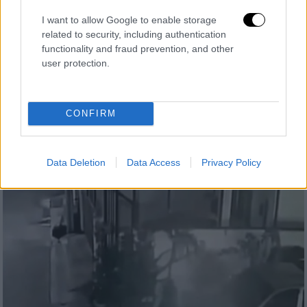
I want to allow Google to enable storage
related to security, including authentication
functionality and fraud prevention, and other
user protection.
Viral
|
29.05.2025 21:45
Απίστευτο: Παρουσιάστρια ειδήσεων
έμεινε στον… αέρα κατά τη διάρκεια του
CONFIRM
τοκετού
«Πρόωρος τοκετός, πρόωρος τοκετός»
Data Deletion
Data Access
Privacy Policy