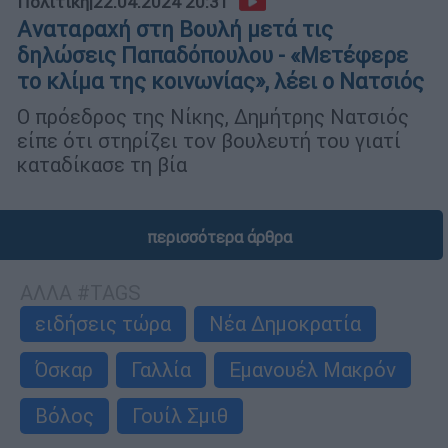
Πολιτική
|
22.04.2024 20:31
Aναταραχή στη Βουλή μετά τις
δηλώσεις Παπαδόπουλου - «Μετέφερε
το κλίμα της κοινωνίας», λέει ο Νατσιός
Ο πρόεδρος της Νίκης, Δημήτρης Νατσιός
είπε ότι στηρίζει τον βουλευτή του γιατί
καταδίκασε τη βία
περισσότερα άρθρα
ΑΛΛΑ #TAGS
ειδήσεις τώρα
Νέα Δημοκρατία
Όσκαρ
Γαλλία
Εμανουέλ Μακρόν
Βόλος
Γουίλ Σμιθ