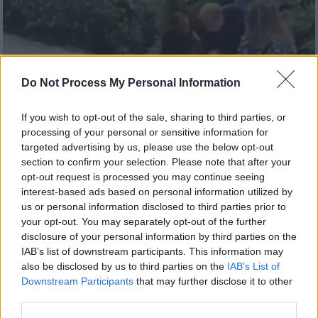
Do Not Process My Personal Information
If you wish to opt-out of the sale, sharing to third parties, or
processing of your personal or sensitive information for
targeted advertising by us, please use the below opt-out
section to confirm your selection. Please note that after your
opt-out request is processed you may continue seeing
interest-based ads based on personal information utilized by
us or personal information disclosed to third parties prior to
Κόσμος
|
08.10.2024 12:16
your opt-out. You may separately opt-out of the further
Βαρκελώνη: Οργή για τον άντρα που
disclosure of your personal information by third parties on the
χαστούκισε κοριτσάκι ενός έτους -
IAB’s list of downstream participants. This information may
Δείτε το βίντεο
also be disclosed by us to third parties on the
IAB’s List of
Downstream Participants
that may further disclose it to other
Ο άνδρας φαίνεται να ουρλιάζει στην
third parties.
οικογένεια των τουριστών και έπειτα να