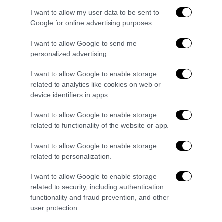
σχολείο
I want to allow my user data to be sent to
Καταδικάστηκε για ενδοοικογενειακή βία
Google for online advertising purposes.
I want to allow Google to send me
personalized advertising.
I want to allow Google to enable storage
related to analytics like cookies on web or
device identifiers in apps.
I want to allow Google to enable storage
related to functionality of the website or app.
I want to allow Google to enable storage
related to personalization.
I want to allow Google to enable storage
related to security, including authentication
functionality and fraud prevention, and other
Κόσμος
|
28.07.2024 21:45
user protection.
Ο Ερντογάν χαστούκισε μικρό αγοράκι