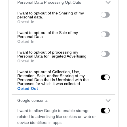
Please note that this website/app uses one or more Google
χτυπά το παιδί
Personal Data Processing Opt Outs
services and may gather and store information including but
not limited to your visit or usage behaviour. You may click to
I want to opt-out of the Sharing of my
personal data.
grant or deny consent to Google and its third-party tags to
Opted In
use your data for below specified purposes in below Google
consent section.
I want to opt-out of the Sale of my
Personal Data.
Opted In
I want to opt-out of processing my
Personal Data for Targeted Advertising.
Opted In
I want to opt-out of Collection, Use,
Retention, Sale, and/or Sharing of my
Personal Data that Is Unrelated with the
Purposes for which it was collected.
Opted Out
Google consents
Ελλάδα
|
27.09.2024 09:26
I want to allow Google to enable storage
Μητέρα στον Βόλο χαστούκισε την
related to advertising like cookies on web or
8χρονη κόρη της, γιατί δεν ήθελε να πάει
device identifiers in apps.