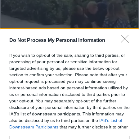
Do Not Process My Personal Information
If you wish to opt-out of the sale, sharing to third parties, or
processing of your personal or sensitive information for
targeted advertising by us, please use the below opt-out
section to confirm your selection. Please note that after your
opt-out request is processed you may continue seeing
interest-based ads based on personal information utilized by
Κόσμος
|
08.10.2024 12:16
us or personal information disclosed to third parties prior to
Βαρκελώνη: Οργή για τον άντρα που
your opt-out. You may separately opt-out of the further
χαστούκισε κοριτσάκι ενός έτους -
disclosure of your personal information by third parties on the
IAB’s list of downstream participants. This information may
Δείτε το βίντεο
also be disclosed by us to third parties on the
IAB’s List of
Ο άνδρας φαίνεται να ουρλιάζει στην
Downstream Participants
that may further disclose it to other
third parties.
οικογένεια των τουριστών και έπειτα να