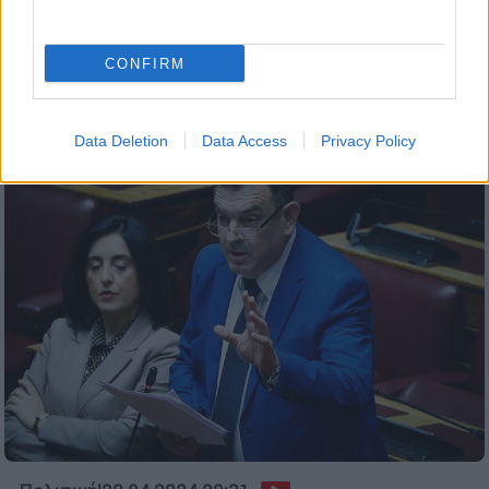
επειδή δεν του φίλησε το χέρι – Σάλος
με το βίντεο
CONFIRM
Πως έγινε το περιστατικό
Data Deletion
Data Access
Privacy Policy