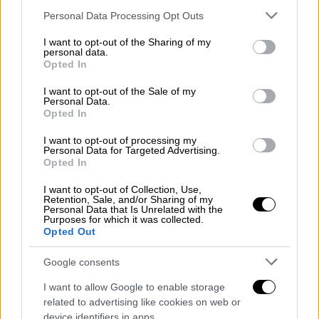
χτυπά το παιδί
Please note that this website/app uses one or more Google
Personal Data Processing Opt Outs
services and may gather and store information including but
not limited to your visit or usage behaviour. You may click to
I want to opt-out of the Sharing of my
personal data.
grant or deny consent to Google and its third-party tags to
Opted In
use your data for below specified purposes in below Google
consent section.
I want to opt-out of the Sale of my
Personal Data.
Opted In
I want to opt-out of processing my
Personal Data for Targeted Advertising.
Opted In
I want to opt-out of Collection, Use,
Retention, Sale, and/or Sharing of my
Personal Data that Is Unrelated with the
Purposes for which it was collected.
Opted Out
Google consents
Ελλάδα
|
27.09.2024 09:26
Μητέρα στον Βόλο χαστούκισε την
I want to allow Google to enable storage
related to advertising like cookies on web or
8χρονη κόρη της, γιατί δεν ήθελε να πάει
device identifiers in apps.