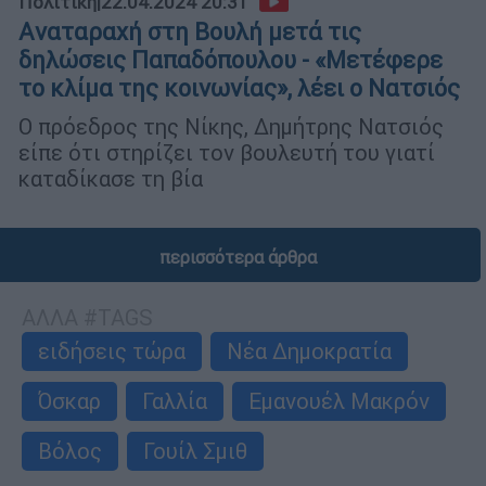
Πολιτική
|
22.04.2024 20:31
Aναταραχή στη Βουλή μετά τις
δηλώσεις Παπαδόπουλου - «Μετέφερε
το κλίμα της κοινωνίας», λέει ο Νατσιός
Ο πρόεδρος της Νίκης, Δημήτρης Νατσιός
είπε ότι στηρίζει τον βουλευτή του γιατί
καταδίκασε τη βία
περισσότερα άρθρα
ΑΛΛΑ #TAGS
ειδήσεις τώρα
Νέα Δημοκρατία
Όσκαρ
Γαλλία
Εμανουέλ Μακρόν
Βόλος
Γουίλ Σμιθ