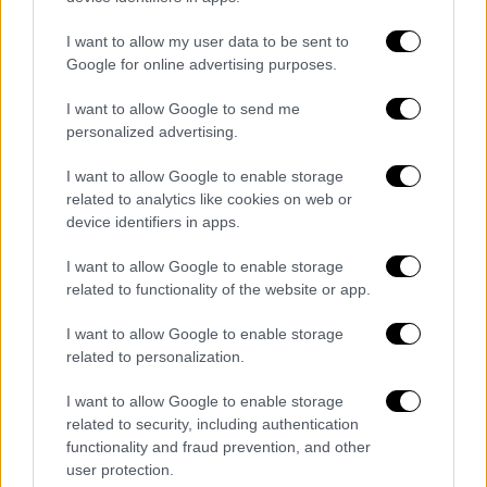
σχολείο
I want to allow my user data to be sent to
Καταδικάστηκε για ενδοοικογενειακή βία
Google for online advertising purposes.
I want to allow Google to send me
personalized advertising.
I want to allow Google to enable storage
related to analytics like cookies on web or
device identifiers in apps.
I want to allow Google to enable storage
related to functionality of the website or app.
I want to allow Google to enable storage
related to personalization.
I want to allow Google to enable storage
related to security, including authentication
functionality and fraud prevention, and other
Κόσμος
|
28.07.2024 21:45
user protection.
Ο Ερντογάν χαστούκισε μικρό αγοράκι