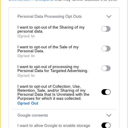
third parties.
Please note that this website/app uses one or more Google
Personal Data Processing Opt Outs
services and may gather and store information including but
not limited to your visit or usage behaviour. You may click to
I want to opt-out of the Sharing of my
personal data.
grant or deny consent to Google and its third-party tags to
Opted In
use your data for below specified purposes in below Google
consent section.
I want to opt-out of the Sale of my
Personal Data.
Opted In
Market
|
06.07.2022 17:06
I want to opt-out of processing my
Personal Data for Targeted Advertising.
Έξι πράγματα για να θυμάσαι όταν
Opted In
στοιχηματίζεις στο Ίντερνετ
I want to opt-out of Collection, Use,
Retention, Sale, and/or Sharing of my
Παίζοντας και στοιχηματίζοντας στο
Personal Data that Is Unrelated with the
ίντερνετ θα πρέπει να έχεις και κάποιες
Purposes for which it was collected.
Opted Out
βασικές προϋποθέσεις στο μυαλό σου, που
κάνουν το παιχνίδι ασφαλέστερο
Google consents
I want to allow Google to enable storage