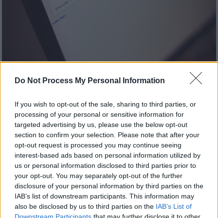
Do Not Process My Personal Information
Τεχνολογία
|
23.08.2022 10:34
If you wish to opt-out of the sale, sharing to third parties, or
H Ελλάδα έχει το πιο αργό internet! Η
processing of your personal or sensitive information for
κάλυψη σε περιοχές με λίγους
targeted advertising by us, please use the below opt-out
κατοίκους είναι... 0%
section to confirm your selection. Please note that after your
opt-out request is processed you may continue seeing
Τι δείχνουν τα στοιχεία της Eurostat
interest-based ads based on personal information utilized by
us or personal information disclosed to third parties prior to
your opt-out. You may separately opt-out of the further
disclosure of your personal information by third parties on the
IAB’s list of downstream participants. This information may
also be disclosed by us to third parties on the
IAB’s List of
Downstream Participants
that may further disclose it to other