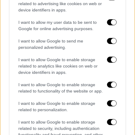
related to advertising like cookies on web or
device identifiers in apps.
I want to allow my user data to be sent to
Google for online advertising purposes.
I want to allow Google to send me
personalized advertising.
I want to allow Google to enable storage
related to analytics like cookies on web or
device identifiers in apps.
I want to allow Google to enable storage
related to functionality of the website or app.
Τεχνολογία
|
16.01.2022 18:12
Οπτικές ίνες: Καθ’ οδόν η
I want to allow Google to enable storage
«αποχαλκοποίηση» – Το σχέδιο για να
related to personalization.
αυξηθούν οι ταχύτητες του ίντερνετ
I want to allow Google to enable storage
στην Ελλάδα
related to security, including authentication
functionality and fraud prevention, and other