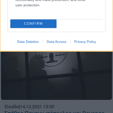
Επιτάχυνση κατασκευής δικτύων νέας
user protection.
γενιάς προαναγγέλλει μέσω του ethnos.gr ο
Κυριάκος Πιερρακάκης
CONFIRM
Data Deletion
Data Access
Privacy Policy
Ελλάδα
|
14.12.2021 13:00