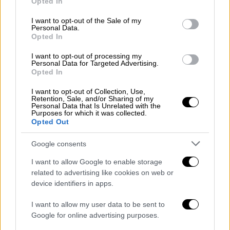
Opted In
use your data for below specified purposes in below Google
consent section.
I want to opt-out of the Sale of my
Personal Data.
Opted In
I want to opt-out of processing my
Personal Data for Targeted Advertising.
Opted In
I want to opt-out of Collection, Use,
Retention, Sale, and/or Sharing of my
Personal Data that Is Unrelated with the
Purposes for which it was collected.
Απόψεις
|
23.07.2019 20:43
Opted Out
Ιταλικό φθινόπωρο - Σαλβίνι ή Κόντε;
Google consents
Ο Σαλβίνι, που έχει δει ότι η ανταρσία κατά
των Βρυξελλών αποδίδει δηµοσκοπικά, θα
I want to allow Google to enable storage
εντείνει τη λαϊκιστική ρητορική του
related to advertising like cookies on web or
device identifiers in apps.
I want to allow my user data to be sent to
Google for online advertising purposes.