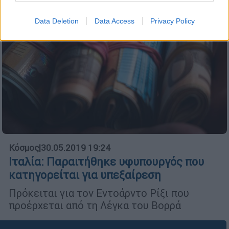
Data Deletion
Data Access
Privacy Policy
Κόσμος
|
30.05.2019 19:24
Ιταλία: Παραιτήθηκε υφυπουργός που
κατηγορείται για υπεξαίρεση
Πρόκειται για τον Εντοάρντο Ρίξι που
προέρχεται από τη Λέγκα του Βορρά