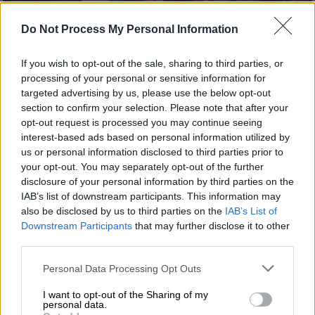
Do Not Process My Personal Information
If you wish to opt-out of the sale, sharing to third parties, or
processing of your personal or sensitive information for
targeted advertising by us, please use the below opt-out
section to confirm your selection. Please note that after your
opt-out request is processed you may continue seeing
Κόσμος
|
19.08.2019 22:22
interest-based ads based on personal information utilized by
us or personal information disclosed to third parties prior to
Ιταλία: Τίτλοι τέλους στη συγκυβέρνηση
your opt-out. You may separately opt-out of the further
Λέγκας - Πέντε Αστέρων;
disclosure of your personal information by third parties on the
IAB’s list of downstream participants. This information may
Κάτα πάσα πιθανότητα το απόγευμα της
also be disclosed by us to third parties on the
IAB’s List of
Τρίτης ο Ιταλός πρωθυπουργός Τζουζέπε
Downstream Participants
that may further disclose it to other
Κόντε θα παραιτηθεί
third parties.
Please note that this website/app uses one or more Google
Personal Data Processing Opt Outs
services and may gather and store information including but
not limited to your visit or usage behaviour. You may click to
I want to opt-out of the Sharing of my
personal data.
grant or deny consent to Google and its third-party tags to