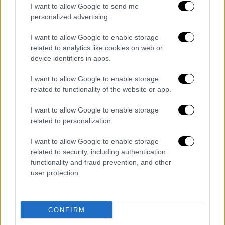
I want to allow Google to send me
personalized advertising.
I want to allow Google to enable storage
related to analytics like cookies on web or
device identifiers in apps.
I want to allow Google to enable storage
Κόσμος
|
23.06.2019 22:17
related to functionality of the website or app.
Ματέο Σαλβίνι: Έτοιμος για πόλεμο με
την Ευρωζώνη
I want to allow Google to enable storage
related to personalization.
Ο ηγέτης της Λέγκας λέγεται ότι θέλει να
ανατρέψει τη συγκυβέρνηση και να οδηγήσει
I want to allow Google to enable storage
τη χώρα ξανά σε πρόωρες εκλογές µε στόχο
related to security, including authentication
να περάσει έως το τέλος της χρονιάς τον
functionality and fraud prevention, and other
user protection.
προϋπολογισµό για το 2020
CONFIRM