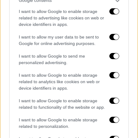
Google consents
«Ο ‘θερμικός θόλος’ ήταν μια άμεση και
I want to allow Google to enable storage
προβλέψιμη συνέπεια της απόφασης των
related to advertising like cookies on web or
κατηγορουμένων να πωλήσουν όσο
device identifiers in apps.
περισσότερα προϊόντα ορυκτών καυσίμων
μπορούσαν τις έξι τελευταίες δεκαετίες»,
I want to allow my user data to be sent to
Google for online advertising purposes.
σύμφωνα με την αγωγή, στην οποία
κατηγορούνται οι πολυεθνικές ότι είπαν
I want to allow Google to send me
ψέματα για τις επιβλαβείς συνέπειες των
personalized advertising.
δραστηριοτήτων τους
I want to allow Google to enable storage
related to analytics like cookies on web or
device identifiers in apps.
I want to allow Google to enable storage
related to functionality of the website or app.
I want to allow Google to enable storage
related to personalization.