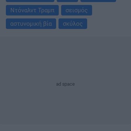
Ντόναλντ Τραμπ
σεισμός
αστυνομική βία
σκύλος