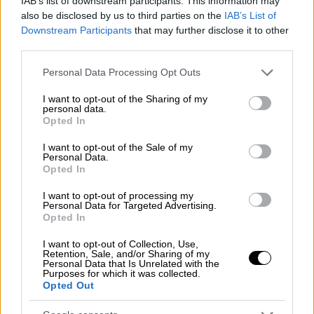
IAB’s list of downstream participants. This information may
also be disclosed by us to third parties on the
IAB’s List of
Downstream Participants
that may further disclose it to other
third parties.
Please note that this website/app uses one or more Google
Personal Data Processing Opt Outs
services and may gather and store information including but
not limited to your visit or usage behaviour. You may click to
I want to opt-out of the Sharing of my
personal data.
grant or deny consent to Google and its third-party tags to
Opted In
use your data for below specified purposes in below Google
consent section.
I want to opt-out of the Sale of my
Personal Data.
Opted In
I want to opt-out of processing my
Personal Data for Targeted Advertising.
Opted In
Κόσμος
|
23.06.2023 20:15
I want to opt-out of Collection, Use,
Κομητεία των ΗΠΑ διεκδικεί
Retention, Sale, and/or Sharing of my
Personal Data that Is Unrelated with the
αποζημίωση 51 δισ. από τις πετρελαϊκές
Purposes for which it was collected.
Opted Out
εταιρίες για το φαινόμενο του θερμικού
πόλου