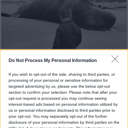
Do Not Process My Personal Information
Κόσμος
|
16.12.2023 07:55
Όταν στο Όρεγκον έβρεξε άμμο και
If you wish to opt-out of the sale, sharing to third parties, or
σάπια κομμάτια φάλαινας – Η
processing of your personal or sensitive information for
εκρηκτική αντιμετώπιση ενός
targeted advertising by us, please use the below opt-out
section to confirm your selection. Please note that after your
προβλήματος
opt-out request is processed you may continue seeing
«Τι να κάνουμε με τη νεκρή φάλαινα;», ήταν η
interest-based ads based on personal information utilized by
ερώτηση. Και η απάντηση που θα έδινε τη
us or personal information disclosed to third parties prior to
your opt-out. You may separately opt-out of the further
λύση θα προκαλούσε εκρηκτική συνέχεια...
disclosure of your personal information by third parties on the