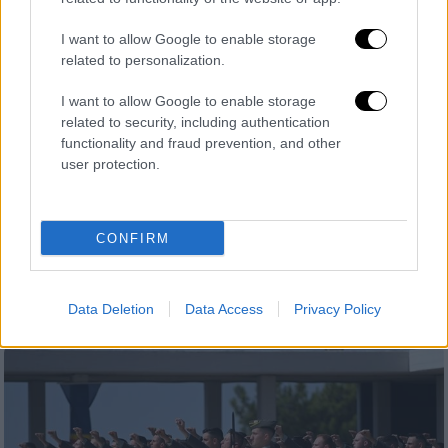
I want to allow Google to enable storage
related to personalization.
Παιδεία
|
02.10.2024 06:55
Τι μέτρα μελετούν τα υπουργεία Άμυνας
I want to allow Google to enable storage
και Παιδείας για την προσέλκυση νέων
related to security, including authentication
στις στρατιωτικές σχολές - Έρχεται
functionality and fraud prevention, and other
αύξηση στους μισθούς;
user protection.
Μετά τις εκατοντάδες κενές θέσεις στις
Στρατιωτικές σχολές και την απροθυμία
CONFIRM
των νέων να υπηρετήσουν στις Ένοπλες
Δυνάμεις (ΕΔ) η κυβέρνηση αποφάσισε να
λάβει μέτρα
Data Deletion
Data Access
Privacy Policy