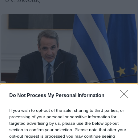
Do Not Process My Personal Information
If you wish to opt-out of the sale, sharing to third parties, or
Πολιτική
|
13.10.2024 11:11
processing of your personal or sensitive information for
Τα κίνητρα για τις Στρατιωτικές Σχολές
targeted advertising by us, please use the below opt-out
και η ανάταξη του ΕΣΥ στην εβδομαδιαία
section to confirm your selection. Please note that after your
opt-out request is processed you may continue seeing
ανασκόπηση του Μητσοτάκη