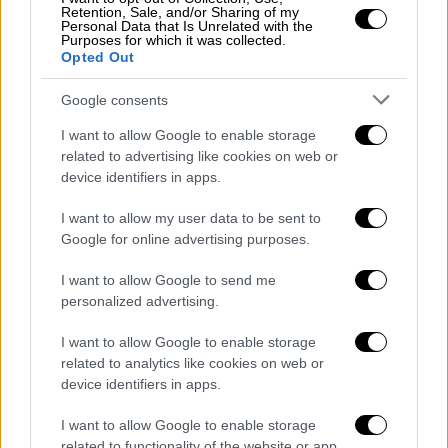
Παιδεία
|
10.10.2024 15:55
Retention, Sale, and/or Sharing of my
Τα μέτρα για αύξηση εισακτέων στις
Personal Data that Is Unrelated with the
Purposes for which it was collected.
στρατιωτικές σχολές: Αυξάνονται οι
Opted Out
αποδοχές , τι αλλάζει στην εισαγωγή
Google consents
Τι αποφάσισαν Δένδιας και Πιερρακάκης -
I want to allow Google to enable storage
Όλα τα μέτρα
related to advertising like cookies on web or
device identifiers in apps.
I want to allow my user data to be sent to
Google for online advertising purposes.
I want to allow Google to send me
personalized advertising.
I want to allow Google to enable storage
related to analytics like cookies on web or
device identifiers in apps.
I want to allow Google to enable storage
related to functionality of the website or app.