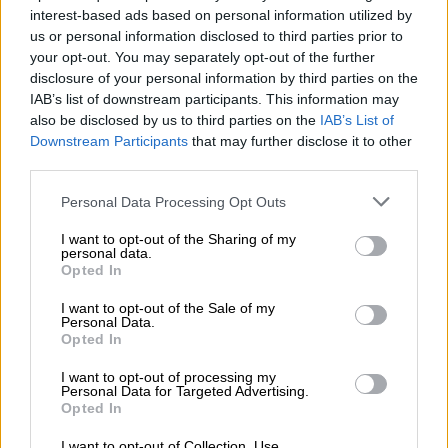
interest-based ads based on personal information utilized by
«Προτεραιότητα μας η στήριξη του ΕΣΥ»,
us or personal information disclosed to third parties prior to
τονίζει ο πρωθυπουργός - Η ανασκόπησή
your opt-out. You may separately opt-out of the further
disclosure of your personal information by third parties on the
του
IAB’s list of downstream participants. This information may
also be disclosed by us to third parties on the
IAB’s List of
Downstream Participants
that may further disclose it to other
third parties.
Please note that this website/app uses one or more Google
Personal Data Processing Opt Outs
services and may gather and store information including but
not limited to your visit or usage behaviour. You may click to
I want to opt-out of the Sharing of my
personal data.
grant or deny consent to Google and its third-party tags to
Opted In
use your data for below specified purposes in below Google
consent section.
I want to opt-out of the Sale of my
Personal Data.
Opted In
I want to opt-out of processing my
Personal Data for Targeted Advertising.
Opted In
I want to opt-out of Collection, Use,