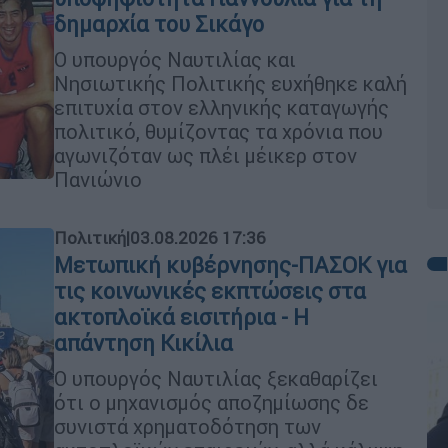
δημαρχία του Σικάγο
Ο υπουργός Ναυτιλίας και
Νησιωτικής Πολιτικής ευχήθηκε καλή
επιτυχία στον ελληνικής καταγωγής
πολιτικό, θυμίζοντας τα χρόνια που
αγωνιζόταν ως πλέι μέικερ στον
Πανιώνιο
Πολιτική
|
03.08.2026 17:36
Μετωπική κυβέρνησης-ΠΑΣΟΚ για
τις κοινωνικές εκπτώσεις στα
ακτοπλοϊκά εισιτήρια - Η
απάντηση Κικίλια
Ο υπουργός Ναυτιλίας ξεκαθαρίζει
ότι ο μηχανισμός αποζημίωσης δε
συνιστά χρηματοδότηση των