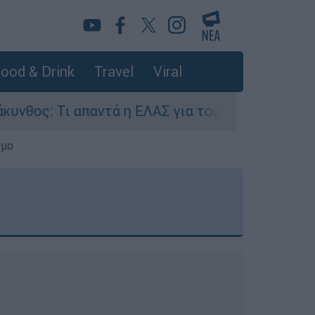
ood & Drink
Travel
Viral
ντά η ΕΛΑΣ για τους 8 βιασμούς τουριστριών - 
σμο