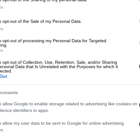
Μ
του νησιού
In
o opt-out of the Sale of my Personal Data.
Ελλάδα
|
28.03.2026 10:13
In
Με
Άγιο Όρος: Αυτοψίες Κικίλια σε
Μ
to opt-out of processing my Personal Data for Targeted
λιμένες - Έργα αναβάθμισης σε
ing.
0
Μονή Μεγίστης Λαύρας και
In
Ιβήρων
o opt-out of Collection, Use, Retention, Sale, and/or Sharing
ersonal Data that Is Unrelated with the Purposes for which it
Ο υπουργός Ναυτιλίας και
lected.
Νησιωτικής Πολιτικής μεταβαίνει
Out
ΑΠ
στο «Περιβόλι της Παναγίας» - Μέχρι
Ι
τέλος Ιουνίου η ολοκλήρωση των
consents
χ
έργων
o allow Google to enable storage related to advertising like cookies on
7,
evice identifiers in apps.
Οικονομία
|
17.03.2026 11:27
o allow my user data to be sent to Google for online advertising
Επίδομα ανεργίας ναυτικών:
s.
Αυξάνεται στο διπλάσιο - Το νέο
Ώρ