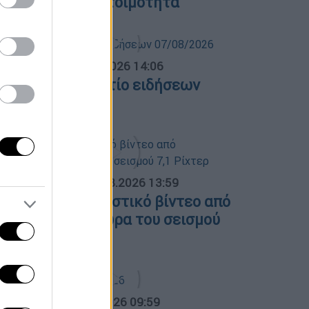
ήνυμα 112 για ετοιμότητα
σημεριανό...
|
07.08.2026 14:06
εσημεριανό δελτίο ειδήσεων
7/08/2026
ΟΣΠΑΣΜΑΤΑ...
|
07.08.2026 13:59
απωνία: Συγκλονιστικό βίντεο από
ειρουργείο την ώρα του σεισμού
1 Ρίχτερ
α Ελλάδος...
|
07.08.2026 09:59