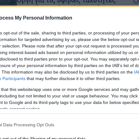
Οργή για τις υψηλές ταχύτητες
σκαφών στο Στενό Σαλαμίνας -
«Σηκώνουν στον αέρα λουόμενους,
ocess My Personal Information
ζημιές χιλιάδων ευρώ»
to opt-out of the sale, sharing to third parties, or processing of your per
Τι καταγγέλλει στο ethnos.gr ο
formation for targeted advertising by us, please use the below opt-out s
πρόεδρος της ΠΕΠΙΕΘ Γιώργος
r selection. Please note that after your opt-out request is processed y
Βάλλης και τι απαντά το Λιμενικό
eing interest-based ads based on personal information utilized by us or
disclosed to third parties prior to your opt-out. You may separately opt-
losure of your personal information by third parties on the IAB’s list of
Κε
. This information may also be disclosed by us to third parties on the
IA
Ελλάδα
|
08.05.2026 12:58
Κ
Participants
that may further disclose it to other third parties.
Λευκάδα: Παραμένουν τα
0
 that this website/app uses one or more Google services and may gath
ερωτήματα για το «μυστήριο»
including but not limited to your visit or usage behaviour. You may click 
θαλάσσιο drone - Αναμένεται
 to Google and its third-party tags to use your data for below specifi
ogle consent section.
επίσημη ενημέρωση
Το περίεργο μη επανδρωμένο
ΑΠ
l Data Processing Opt Outs
θαλάσσιο σκάφος εντοπίστηκε από
Φ
ψαράδες σε σπηλιά στο νότιο τμήμα
o opt-out of the Sharing of my personal data.