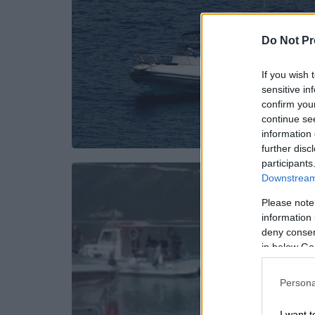
Do Not Pr
If you wish 
sensitive in
confirm you
continue se
information 
further disc
participants
Downstream 
Please note
information 
deny consent
in below Go
Persona
I want t