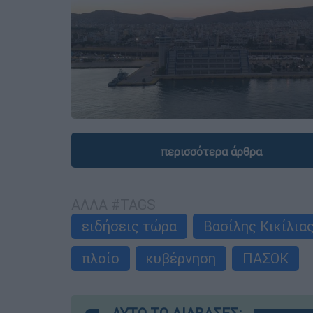
περισσότερα άρθρα
ΑΛΛΑ #TAGS
ειδήσεις τώρα
Βασίλης Κικίλια
πλοίο
κυβέρνηση
ΠΑΣΟΚ