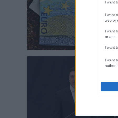
I want 
I want t
web or d
I want t
or app.
I want t
I want t
authenti