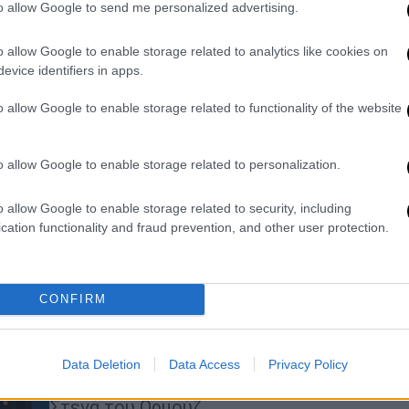
ποσό
to allow Google to send me personalized advertising.
Ώ
«Στόχος είναι η ουσιαστική στήριξη
o allow Google to enable storage related to analytics like cookies on
των ναυτικών που βρίσκονται εκτός
evice identifiers in apps.
ναυτολόγησης και η αναγνώριση της
συμβολής τους στη δύναμη της
o allow Google to enable storage related to functionality of the website
ελληνικής ναυτιλίας», ανέφερε ο
Βασίλης Κικίλιας
o allow Google to enable storage related to personalization.
o allow Google to enable storage related to security, including
Πολιτική
|
01.03.2026 17:06
cation functionality and fraud prevention, and other user protection.
Κικίλιας: Βρισκόμαστε σε
αυξημένη επιχειρησιακή
ετοιμότητα και συνεχή
CONFIRM
επικοινωνία με τα ελληνικά πλοία
Ο υπουργός Ναυτιλίας ανήρτησε
ενημερώσεις σχετικά με τις
Data Deletion
Data Access
Privacy Policy
εξελίξεις στον Περσικό Κόλπο και τα
Στενά του Ορμούζ