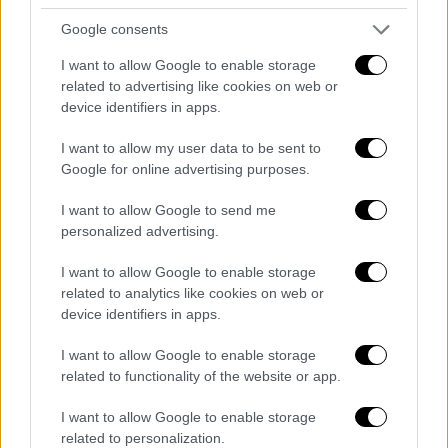
Google consents
I want to allow Google to enable storage
related to advertising like cookies on web or
device identifiers in apps.
I want to allow my user data to be sent to
Google for online advertising purposes.
Αθλητισμός
|
02.07.2021 22:22
Euro: Η Ισπανία λύγισε στα πέναλτι την
I want to allow Google to send me
εξαιρετική Ελβετία με ήρωα τον Σιμόν
personalized advertising.
Ο γκολκίπερ της Ισπανίας, από μοιραίος στο
I want to allow Google to enable storage
ματς με την Κροατία εξελίχθηκε σε ήρωα
related to analytics like cookies on web or
στα πέναλτι με την Ελβετία
device identifiers in apps.
I want to allow Google to enable storage
related to functionality of the website or app.
I want to allow Google to enable storage
related to personalization.