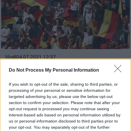
Viral
|
04.07.2021 12:37
Euro: Το κλάμα του κοριτσιού για την
Do Not Process My Personal Information
Εθνική Γερμανίας που αποκλείστηκε
αποτιμήθηκε σε 33.200 ευρώ
If you wish to opt-out of the sale, sharing to third parties, or
33.200 ευρώ έχουν συγκεντρώσει χρήστες
processing of your personal or sensitive information for
του διαδικτύου για τη μικρή οπαδό των
targeted advertising by us, please use the below opt-out
section to confirm your selection. Please note that after your
Γερμανών που έκλαψε με λυγμούς για τον
opt-out request is processed you may continue seeing
αποκλεισμό της Εθνικής από το Euro.
interest-based ads based on personal information utilized by
us or personal information disclosed to third parties prior to
your opt-out. You may separately opt-out of the further