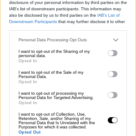
disclosure of your personal information by third parties on the
IAB’s list of downstream participants. This information may
also be disclosed by us to third parties on the
IAB’s List of
Downstream Participants
that may further disclose it to other
third parties.
Please note that this website/app uses one or more Google
Personal Data Processing Opt Outs
services and may gather and store information including but
not limited to your visit or usage behaviour. You may click to
I want to opt-out of the Sharing of my
personal data.
grant or deny consent to Google and its third-party tags to
Opted In
use your data for below specified purposes in below Google
Αθλητισμός
|
03.07.2021 00:17
consent section.
I want to opt-out of the Sale of my
Βέλγιο - Ιταλία 1-2: Fratelli για φίλημα
Personal Data.
απέκλεισαν τους Κόκκινους Διαβόλους
Opted In
Η Ιταλία νίκησε 2-1 το Βέλγιο και πήρε το
I want to opt-out of processing my
Personal Data for Targeted Advertising.
εισιτήριο για τον ημιτελικό του Euro, όπου
Opted In
θα αντιμετωπίσει την Ισπανία
I want to opt-out of Collection, Use,
Retention, Sale, and/or Sharing of my
Personal Data that Is Unrelated with the
Purposes for which it was collected.
Opted Out