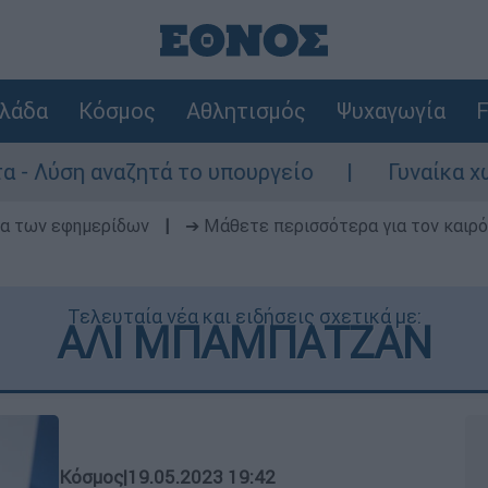
λάδα
Κόσμος
Αθλητισμός
Ψυχαγωγία
F
τά το υπουργείο
Γυναίκα χωρίς τις αισθ
δα των εφημερίδων
|
➔ Μάθετε περισσότερα για τον καιρό
Τελευταία νέα και ειδήσεις σχετικά με:
ΑΛΙ ΜΠΑΜΠΑΤΖΑΝ
Κόσμος
|
19.05.2023 19:42