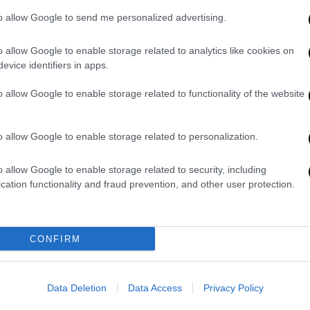
Τουρκία δεν είναι στο ΝΑΤΟ», λέει
to allow Google to send me personalized advertising.
ο Μπαμπατζάν
Σφοδρή επίθεση στον τούρκο
o allow Google to enable storage related to analytics like cookies on
πρόεδρο από τον πρόεδρο του
evice identifiers in apps.
κόμματος Ανάπτυξης και Προόδου
o allow Google to enable storage related to functionality of the website
o allow Google to enable storage related to personalization.
Κόσμος
|
23.02.2022 17:54
Μπαμπατζάν σε Ερντογάν: «Ο
o allow Google to enable storage related to security, including
Πούτιν θα ερχόταν στην Τουρκία,
cation functionality and fraud prevention, and other user protection.
πού είναι;»
Δηκτικός για άλλη μια φορά ο
πρόεδρος του κόμματος Ανάπτυξης
CONFIRM
και Προόδου, Αλί Μπαμπατζάν,
απέναντι στον Ερντογάν με αφορμή
Data Deletion
Data Access
Privacy Policy
τη στάση που τηρεί στο Ουκρανικό
ζήτημα