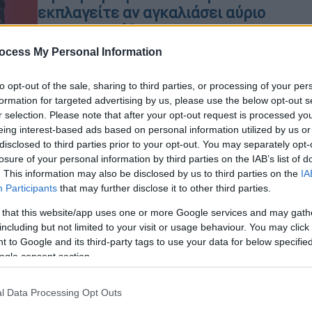
εκπλαγείτε αν αγκαλιάσει αύριο
και την Ελλάδα»
ocess My Personal Information
Η πολιτική ανάλυση συνεχίζει να
«σφυροκοπά» τον Ερντογάν για την
ΑΠ
κυβίστηση με την Αίγυπτο
to opt-out of the sale, sharing to third parties, or processing of your per
Τ
formation for targeted advertising by us, please use the below opt-out s
μ
r selection. Please note that after your opt-out request is processed y
eing interest-based ads based on personal information utilized by us or
Κόσμος
|
10.10.2022 19:25
disclosed to third parties prior to your opt-out. You may separately opt-
losure of your personal information by third parties on the IAB’s list of
«Ανοιχτοί σε διάλογο για τα
. This information may also be disclosed by us to third parties on the
IA
χωρικά ύδατα και την
Participants
that may further disclose it to other third parties.
υφαλοκρηπίδα στο Αιγαίο», λέει ο
 that this website/app uses one or more Google services and may gath
Μπαμπατζάν - «Να έχουμε ψηλά το
including but not limited to your visit or usage behaviour. You may click 
κεφάλι στην Ευρώπη»
 to Google and its third-party tags to use your data for below specifi
ogle consent section.
Το σχέδιο δράσης του για την
εξωτερική πολιτική παρουσίασε
σήμερα ο πρόεδρος του κόμματος
l Data Processing Opt Outs
Ανάπτυξης και Προόδου (DEVA) της