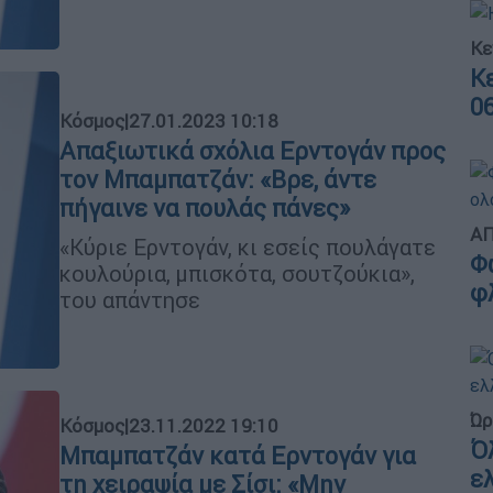
Κε
Κ
0
Κόσμος
|
27.01.2023 10:18
Απαξιωτικά σχόλια Ερντογάν προς
τον Μπαμπατζάν: «Βρε, άντε
πήγαινε να πουλάς πάνες»
ΑΠ
«Κύριε Ερντογάν, κι εσείς πουλάγατε
Φ
κουλούρια, μπισκότα, σουτζούκια»,
φ
του απάντησε
Ώρ
Κόσμος
|
23.11.2022 19:10
Ό
Μπαμπατζάν κατά Ερντογάν για
ε
τη χειραψία με Σίσι: «Μην