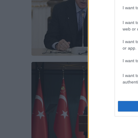
I want 
I want t
web or d
I want t
or app.
I want t
I want t
authenti