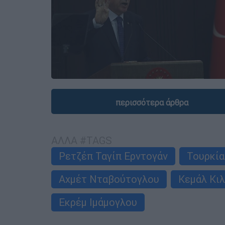
περισσότερα άρθρα
ΑΛΛΑ #TAGS
Ρετζέπ Ταγίπ Ερντογάν
Τουρκία
Αχμέτ Νταβούτογλου
Κεμάλ Κι
Εκρέμ Ιμάμογλου