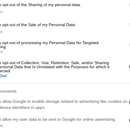
o opt-out of the Sharing of my personal data.
Τουρκίας
In
o opt-out of the Sale of my Personal Data.
Κόσμος
|
04.07.2022 22:05
In
Εκρέμ Ιμάμογλου: Αν κερδίσει ο
Ερντογάν το 2023, θα με
to opt-out of processing my Personal Data for Targeted
ing.
αποπέμψει από δήμαρχο
In
Κωνσταντινούπολης
o opt-out of Collection, Use, Retention, Sale, and/or Sharing
Μιλώντας στους Financial Times ο
ersonal Data that Is Unrelated with the Purposes for which it
lected.
Ιμάμογλου είπε ότι ο τούρκος
Out
πρόεδρος είναι ικανός να κάνει τα
πάντα
consents
o allow Google to enable storage related to advertising like cookies on
evice identifiers in apps.
Κόσμος
|
25.02.2022 18:43
o allow my user data to be sent to Google for online advertising
«Ο Ερντογάν μιλάει λες και η
s.