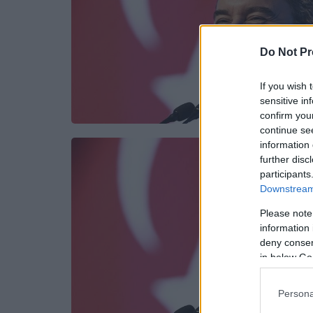
Do Not Pr
If you wish 
sensitive in
confirm you
continue se
information 
further disc
participants
Downstream 
Please note
information 
deny consent
in below Go
Persona