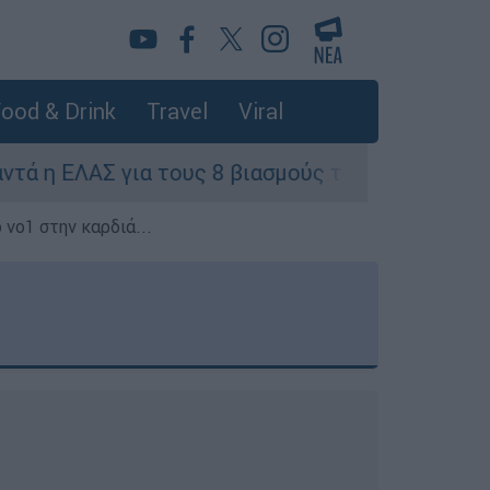
ood & Drink
Travel
Viral
 τους 8 βιασμούς τουριστριών - «Μόνο 3 περιστ
 νο1 στην καρδιά...