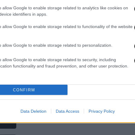
μακρινός κόσμος «L98-59d»
o allow Google to enable storage related to analytics like cookies on
Στο φως μία εντελώς νέα κατηγορία
evice identifiers in apps.
υγρών πλανητών
o allow Google to enable storage related to functionality of the website
o allow Google to enable storage related to personalization.
o allow Google to enable storage related to security, including
Κόσμος
|
10.02.2026 18:17
cation functionality and fraud prevention, and other user protection.
Έρχεται εντυπωσιακή «παρέλαση»
έξι πλανητών - Πότε θα είναι
ορατό το φαινόμενο στην Ελλάδα
CONFIRM
Οι λάτρεις του διαστήματος θα έχουν
την ευκαιρία να απολαύσουν ένα
μοναδικό θέαμα στο τέλος του μήνα
Data Deletion
Data Access
Privacy Policy