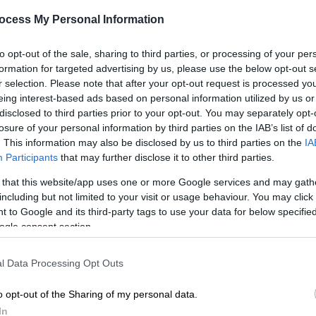
φωτίζει τον νυχτερινό ουρανό -
Κε
Πότε θα σημειωθεί
ocess My Personal Information
Κ
Έχετε την ευκαιρία να παρατηρήστε
0
to opt-out of the sale, sharing to third parties, or processing of your per
μια σπάνια ευθυγράμμιση Αφροδίτης,
formation for targeted advertising by us, please use the below opt-out s
Δία και Ερμή
r selection. Please note that after your opt-out request is processed y
eing interest-based ads based on personal information utilized by us or
Με
disclosed to third parties prior to your opt-out. You may separately opt-
losure of your personal information by third parties on the IAB’s list of
Μ
. This information may also be disclosed by us to third parties on the
IA
0
Κόσμος
|
04.05.2026 22:28
Participants
that may further disclose it to other third parties.
Ο προφήτης... George Lucas:
 that this website/app uses one or more Google services and may gath
Ανακαλύφθηκαν 27 νέοι πλανήτες
including but not limited to your visit or usage behaviour. You may click 
που περιστρέφονται γύρω από δύο
 to Google and its third-party tags to use your data for below specifi
άστρα
ogle consent section.
ΑΠ
Ανήμερα της Ημέρας του Star Wars, οι
Φ
l Data Processing Opt Outs
επιστήμονες ανακάλυψαν σχεδόν 30
φ
πιθανούς... Τατουίν
o opt-out of the Sharing of my personal data.
In