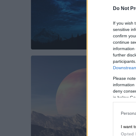
Do Not Pr
If you wish 
sensitive in
confirm you
continue se
information 
further disc
participants
Downstream 
Please note
information 
deny consent
in below Go
Persona
I want t
Opted 