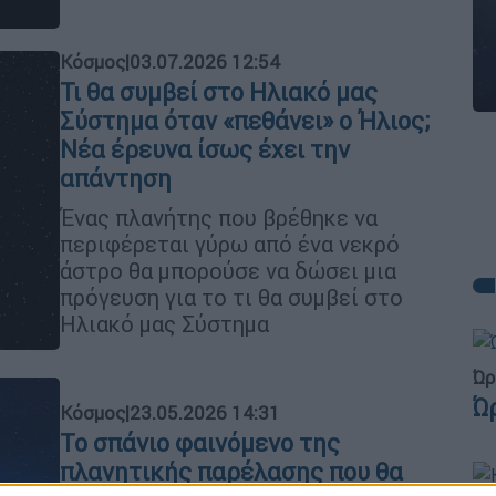
Κόσμος
|
03.07.2026 12:54
Τι θα συμβεί στο Ηλιακό μας
Σύστημα όταν «πεθάνει» ο Ήλιος;
Νέα έρευνα ίσως έχει την
απάντηση
Ένας πλανήτης που βρέθηκε να
περιφέρεται γύρω από ένα νεκρό
άστρο θα μπορούσε να δώσει μια
πρόγευση για το τι θα συμβεί στο
Ηλιακό μας Σύστημα
Ώρ
Ώ
Κόσμος
|
23.05.2026 14:31
Το σπάνιο φαινόμενο της
πλανητικής παρέλασης που θα