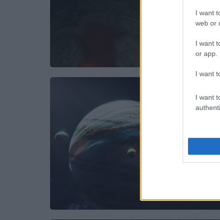
I want t
web or d
I want t
or app.
I want t
I want t
authenti