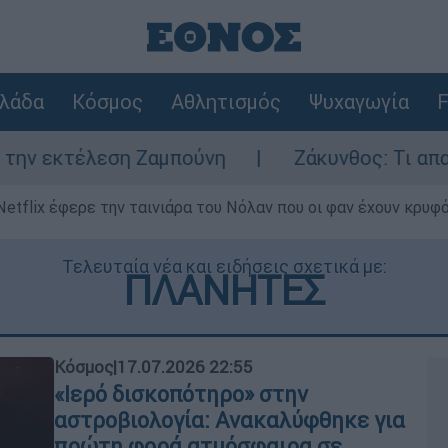
λάδα
Κόσμος
Αθλητισμός
Ψυχαγωγία
F
 Ζαμπούνη
Ζάκυνθος: Τι απαντά η ΕΛΑΣ για
Netflix έφερε την ταινιάρα του Νόλαν που οι φαν έχουν κρυφό
Τελευταία νέα και ειδήσεις σχετικά με:
ΠΛΑΝΗΤΕΣ
Κόσμος
|
17.07.2026 22:55
«Ιερό δισκοπότηρο» στην
αστροβιολογία: Ανακαλύφθηκε για
πρώτη φορά ατμόσφαιρα σε