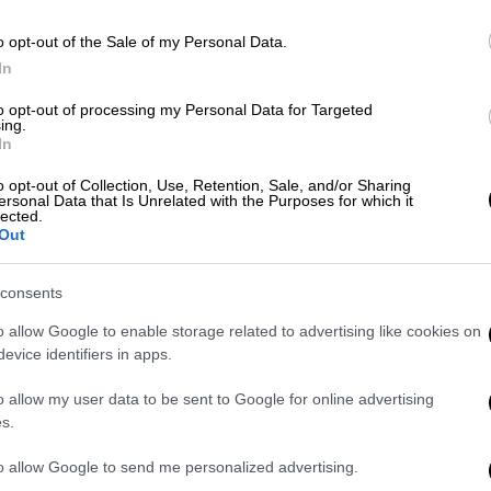
o opt-out of the Sale of my Personal Data.
ΑΠ
In
Κόσμος
|
19.03.2026 16:46
Τ
Συναρπαστική ανακάλυψη:
μ
to opt-out of processing my Personal Data for Targeted
ing.
Επιστήμονες βρήκαν ένα
In
εξαιρετικά σπάνιο άστρο από το
αρχαίο σύμπαν
o opt-out of Collection, Use, Retention, Sale, and/or Sharing
ersonal Data that Is Unrelated with the Purposes for which it
lected.
Μια πρωτοφανής ανακάλυψη στα
Out
πλαίσια της «κοσμικής αρχαιολογίας»
consents
o allow Google to enable storage related to advertising like cookies on
evice identifiers in apps.
Κόσμος
|
17.03.2026 12:31
o allow my user data to be sent to Google for online advertising
Εντυπωσιακή ανακάλυψη: Ο
s.
πλανήτης που αποτελείται από
to allow Google to send me personalized advertising.
λιωμένη λάβα - Ποιος είναι ο