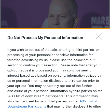
Do Not Process My Personal Information
If you wish to opt-out of the sale, sharing to third parties, or
processing of your personal or sensitive information for
targeted advertising by us, please use the below opt-out
section to confirm your selection. Please note that after your
opt-out request is processed you may continue seeing
Σινεμά
|
19.08.2024 20:11
interest-based ads based on personal information utilized by
Ράιαν Μέρφι: Ο εμπνευστής του
us or personal information disclosed to third parties prior to
«American Horror Story» ετοιμάζει νέα
your opt-out. You may separately opt-out of the further
σειρά τρόμου
disclosure of your personal information by third parties on the
IAB’s list of downstream participants. This information may
Αναμένεται να κάνει πρεμιέρα στις 25
also be disclosed by us to third parties on the
IAB’s List of
Σεπτεμβρίου
Downstream Participants
that may further disclose it to other