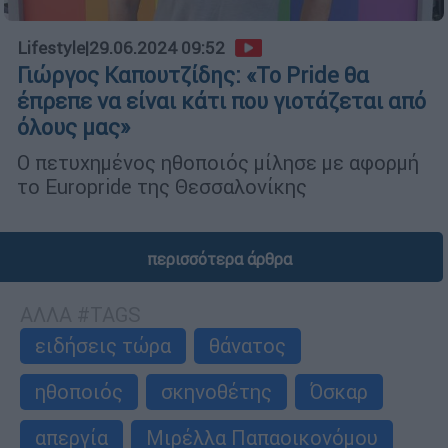
Lifestyle
|
29.06.2024 09:52
Γιώργος Καπουτζίδης: «Το Pride θα
έπρεπε να είναι κάτι που γιοτάζεται από
όλους μας»
Ο πετυχημένος ηθοποιός μίλησε με αφορμή
το Europride της Θεσσαλονίκης
περισσότερα άρθρα
ΑΛΛΑ #TAGS
ειδήσεις τώρα
θάνατος
ηθοποιός
σκηνοθέτης
Όσκαρ
απεργία
Μιρέλλα Παπαοικονόμου