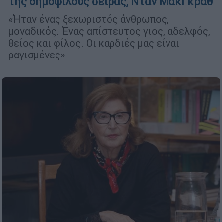
της δημοφιλούς σειράς, Νταν ΜακΓκραθ
«Ήταν ένας ξεχωριστός άνθρωπος,
μοναδικός. Ένας απίστευτος γιος, αδελφός,
θείος και φίλος. Οι καρδιές μας είναι
ραγισμένες»