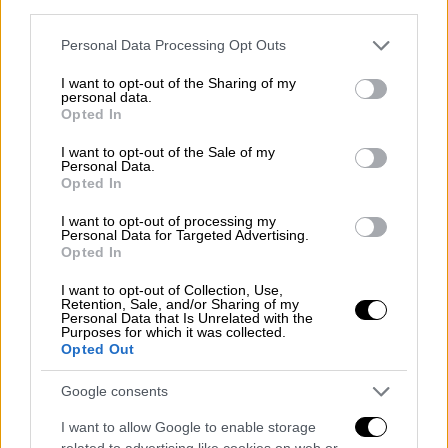
third parties.
Please note that this website/app uses one or more Google
Personal Data Processing Opt Outs
services and may gather and store information including but
not limited to your visit or usage behaviour. You may click to
I want to opt-out of the Sharing of my
personal data.
grant or deny consent to Google and its third-party tags to
Opted In
use your data for below specified purposes in below Google
consent section.
I want to opt-out of the Sale of my
Personal Data.
Opted In
I want to opt-out of processing my
Personal Data for Targeted Advertising.
Opted In
I want to opt-out of Collection, Use,
Retention, Sale, and/or Sharing of my
Personal Data that Is Unrelated with the
Purposes for which it was collected.
Opted Out
Σινεμά
|
02.08.2024 17:42
«Σας ευχαριστώ όλους»: Ο Τζέιμς Γκαν
Google consents
ανακοίνωσε ότι ολοκληρώθηκαν τα
γυρίσματα της ταινίας «Superman:
I want to allow Google to enable storage
related to advertising like cookies on web or