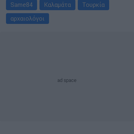
Same84
Καλαμάτα
Τουρκία
αρχαιολόγοι