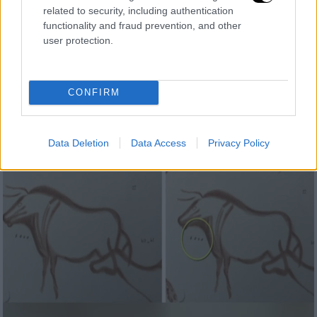
Συκεών - Μήνυμα ενάντια στη βία
related to security, including authentication
functionality and fraud prevention, and other
Στόχος της τοιχογραφίας είναι να
user protection.
μεταφέρει σε μικρούς και μεγάλους την
αίσθηση της χαράς του παιχνιδιού, την αξία
της ενότητας και τη σημασία της άθλησης
CONFIRM
Data Deletion
Data Access
Privacy Policy