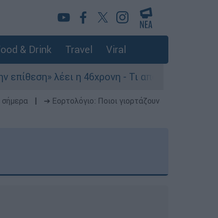
ood & Drink
Travel
Viral
έει η 46χρονη - Τι αποκάλυψε στους αστυνομικού
 σήμερα
|
➔ Εορτολόγιο: Ποιοι γιορτάζουν