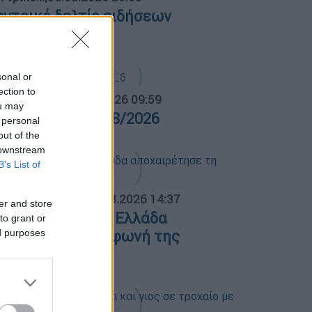
εντρικό δελτίο ειδήσεων
6/08/2026
sonal or
ection to
α Ελλάδος...
|
07.08.2026 09:59
ou may
ρα Ελλάδος 07/08/2026
 personal
out of the
 downstream
B’s List of
ΟΣΠΑΣΜΑΤΑ...
|
07.08.2026 14:37
er and store
άκης Χαλκιάς: Η Ελλάδα
to grant or
ed purposes
ποχαιρέτησε τη φωνή της
ωμιοσύνης