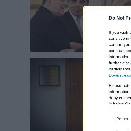
Do Not Pr
If you wish 
sensitive in
confirm you
continue se
information 
further disc
participants
Downstream 
Please note
information 
deny consent
in below Go
Persona