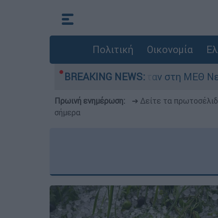
Πολιτική
Οικονομία
Ελ
ημερών - Νοσηλευόταν στη ΜΕΘ Νεογνών
BREAKING NEWS:
Πρωινή ενημέρωση:
➔ Δείτε τα πρωτοσέλι
σήμερα