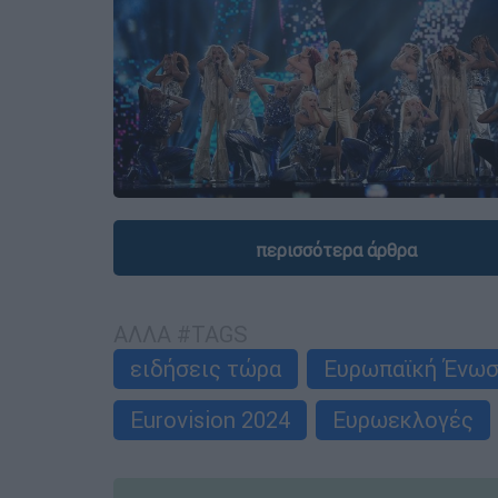
περισσότερα άρθρα
ΑΛΛΑ #TAGS
ειδήσεις τώρα
Ευρωπαϊκή Ένω
Eurovision 2024
Ευρωεκλογές