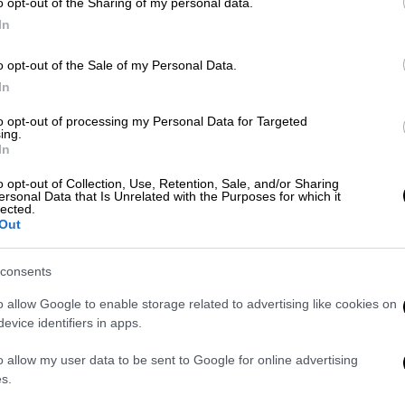
o opt-out of the Sharing of my personal data.
In
ΑΠ
Σ
Κόσμος
|
23.05.2024 15:58
o opt-out of the Sale of my Personal Data.
τ
Ποια ονόματα «παίζουν» για τη
In
θέση του Έλληνα επιτρόπου στην
to opt-out of processing my Personal Data for Targeted
Κομισιόν; Οι μάχες για τα
ing.
In
«κλασάτα» χαρτοφυλάκια
o opt-out of Collection, Use, Retention, Sale, and/or Sharing
Οι ανώτατες θέσεις στην Ευρωπαϊκή
ersonal Data that Is Unrelated with the Purposes for which it
lected.
Επιτροπή θα είναι σύντομα και πάλι
Out
διαθέσιμες, μετά τις ευρωεκλογές
consents
o allow Google to enable storage related to advertising like cookies on
Παιδεία
|
17.05.2024 23:45
evice identifiers in apps.
Επίτιμος διδάκτορας του Διεθνούς
Πανεπιστημίου Ελλάδος
o allow my user data to be sent to Google for online advertising
αναγορεύτηκε ο Μαργαρίτης
s.
Σχοινάς