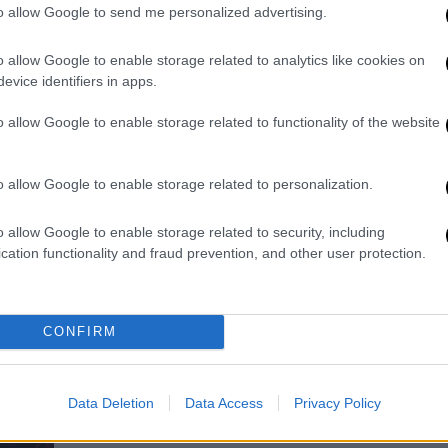
to allow Google to send me personalized advertising.
Επίτιμος Διδάκτορας του Τμήματος
Οργάνωσης και Διοίκησης
o allow Google to enable storage related to analytics like cookies on
Επιχειρήσεων της Σχολής Οικονομίας
evice identifiers in apps.
και Διοίκησης του Διεθνούς
o allow Google to enable storage related to functionality of the website
Πανεπιστημίου της Ελλάδος, θα
αναγορευτεί ο Αντιπρόεδρος της
Ευρωπαϊκής Επιτροπής
o allow Google to enable storage related to personalization.
o allow Google to enable storage related to security, including
cation functionality and fraud prevention, and other user protection.
Τηλεόραση
|
16.05.2024 16:39
Eurovision 2024: Η EBU απαντά
CONFIRM
στο Σχοινά - «Δεν θέλαμε να
δυσφημίσουμε τη σημαία της ΕΕ»
Η απάντηση της EBU στον Σχοινά
Data Deletion
Data Access
Privacy Policy