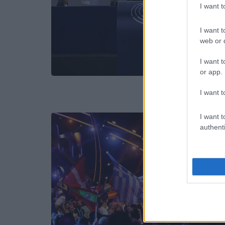
I want 
I want t
web or d
I want t
or app.
I want t
I want t
authenti