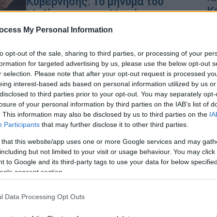
Κυβέρνησης: Το μήνυμα του
Κ
Μαξίμου με τις αλλαγές -
0
Μελετούν τις δικογραφίες του
ocess My Personal Information
ΟΠΕΚΕΠΕ οι βουλευτές
to opt-out of the sale, sharing to third parties, or processing of your per
Σε λίγο η ορκωμοσία των νέων μελών
formation for targeted advertising by us, please use the below opt-out s
Ώρ
r selection. Please note that after your opt-out request is processed y
Ώ
eing interest-based ads based on personal information utilized by us or
disclosed to third parties prior to your opt-out. You may separately opt-
losure of your personal information by third parties on the IAB’s list of
Πολιτική
|
04.04.2026 09:05
. This information may also be disclosed by us to third parties on the
IA
ΟΠΕΚΕΠΕ: Στα χέρια των
Participants
that may further disclose it to other third parties.
εμπλεκόμενων «γαλάζιων» και της
ΑΠ
 that this website/app uses one or more Google services and may gath
Επιτροπής η δικογραφία - Στις 11
Λ
including but not limited to your visit or usage behaviour. You may click 
ορκίζονται Σχοινάς, Τουρνάς και
 to Google and its third-party tags to use your data for below specifi
α
Λαζαρίδης
ogle consent section.
Ρ
Το χρονοδιάγραμμα των επόμενων
l Data Processing Opt Outs
ωρών