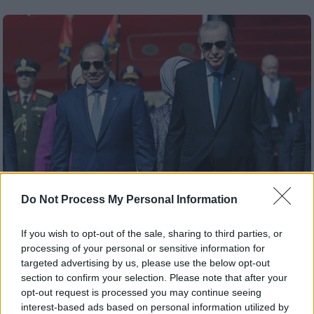
Do Not Process My Personal Information
If you wish to opt-out of the sale, sharing to third parties, or
Κόσμος
|
06.02.2026 18:11
processing of your personal or sensitive information for
Η Αίγυπτος αγοράζει από την Τουρκία
targeted advertising by us, please use the below opt-out
όπλα αξίας 350 εκατ. δολαρίων - Τι
section to confirm your selection. Please note that after your
opt-out request is processed you may continue seeing
προβλέπει η συμφωνία
interest-based ads based on personal information utilized by