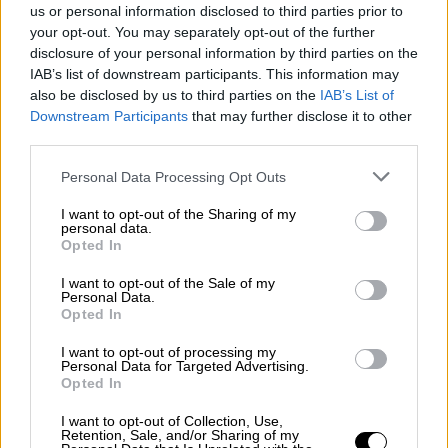
Σύμφωνα με τους όρους της συμφωνίας, η
us or personal information disclosed to third parties prior to
Αίγυπτος θα αποκτήσει το τουρκικό
your opt-out. You may separately opt-out of the further
disclosure of your personal information by third parties on the
σύστημα αεράμυνας μικρού βεληνεκούς
IAB’s list of downstream participants. This information may
«Tolga»
also be disclosed by us to third parties on the
IAB’s List of
Downstream Participants
that may further disclose it to other
third parties.
Please note that this website/app uses one or more Google
Personal Data Processing Opt Outs
services and may gather and store information including but
not limited to your visit or usage behaviour. You may click to
I want to opt-out of the Sharing of my
personal data.
grant or deny consent to Google and its third-party tags to
Opted In
use your data for below specified purposes in below Google
consent section.
I want to opt-out of the Sale of my
Personal Data.
Opted In
I want to opt-out of processing my
Personal Data for Targeted Advertising.
Opted In
I want to opt-out of Collection, Use,
Retention, Sale, and/or Sharing of my