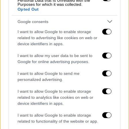
Ελλάδα
|
30.01.2026 23:15
Personal Data that Is Unrelated with the
Purposes for which it was collected.
Έπεσαν οι υπογραφές από CSG και ΕΑΣ
Opted Out
για τη σύσταση της Hellenic
Google consents
Ammunition στο Λαύριο
I want to allow Google to enable storage
Ένα νέο κεφάλαιο για την ελληνική αμυντική
related to advertising like cookies on web or
βιομηχανία ξεκινά
device identifiers in apps.
I want to allow my user data to be sent to
Google for online advertising purposes.
I want to allow Google to send me
personalized advertising.
I want to allow Google to enable storage
related to analytics like cookies on web or
device identifiers in apps.
I want to allow Google to enable storage
related to functionality of the website or app.