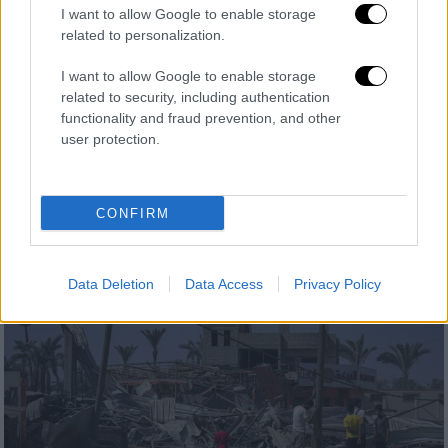
I want to allow Google to enable storage
related to personalization.
Κόσμος
|
03.11.2025 10:24
I want to allow Google to enable storage
Το πρώτο τρίμηνο τα Eurofighters από
related to security, including authentication
το Κατάρ στην Τουρκία: Στόχος η
functionality and fraud prevention, and other
εξισορρόπηση στο Αιγαίο το
user protection.
συντομότερο δυνατό
Η συμφωνία δεν αφορά μόνο αεροσκάφη,
CONFIRM
αλλά και προμήθεια πυρομαχικών
Data Deletion
Data Access
Privacy Policy