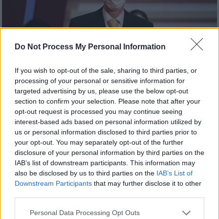
Do Not Process My Personal Information
If you wish to opt-out of the sale, sharing to third parties, or
processing of your personal or sensitive information for
targeted advertising by us, please use the below opt-out
section to confirm your selection. Please note that after your
opt-out request is processed you may continue seeing
Κόσμος
|
03.10.2022 12:38
interest-based ads based on personal information utilized by
Νόμπελ Ιατρικής 2022: Ο γενετιστής
us or personal information disclosed to third parties prior to
Σβάντε Πάαμπο βραβεύτηκε για το DNA
your opt-out. You may separately opt-out of the further
disclosure of your personal information by third parties on the
των ανθρώπινων προγόνων
IAB’s list of downstream participants. This information may
Ποιος είναι ο άνθρωπος που αναδείχθηκε
also be disclosed by us to third parties on the
IAB’s List of
Downstream Participants
that may further disclose it to other
third parties.
Please note that this website/app uses one or more Google
Personal Data Processing Opt Outs