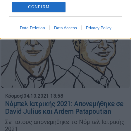
CONFIRM
Data Deletion
Data Access
Privacy Policy
Κόσμος
|
04.10.2021 13:58
Νόμπελ Ιατρικής 2021: Απονεμήθηκε σε
David Julius και Ardem Patapoutian
Σε ποιους απονεμήθηκε το Νόμπελ Ιατρικής
2021