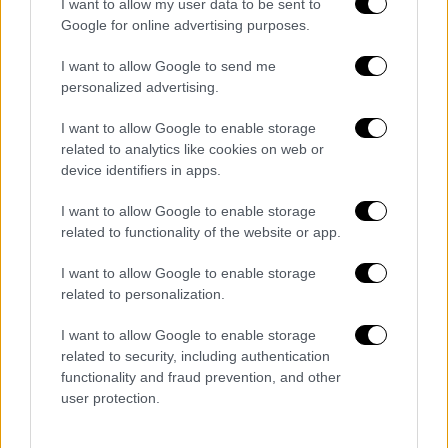
I want to allow my user data to be sent to
Google for online advertising purposes.
I want to allow Google to send me
personalized advertising.
I want to allow Google to enable storage
related to analytics like cookies on web or
device identifiers in apps.
I want to allow Google to enable storage
related to functionality of the website or app.
Απόψεις
|
23.10.2021 08:47
I want to allow Google to enable storage
related to personalization.
Νόμπελ Ιατρικής 2021: Μάθαμε
επιτέλους πώς «χαίρονται οι ανθρώποι»
I want to allow Google to enable storage
related to security, including authentication
«Πριν από πολύ καιρό οι νευροεπιστήμονες
functionality and fraud prevention, and other
ανακάλυψαν ότι υπάρχουν διαφορετικά
user protection.
νεύρα για ερεθίσματα διαφορετικής
έντασης (Βραβείο Νόμπελ 1944)»