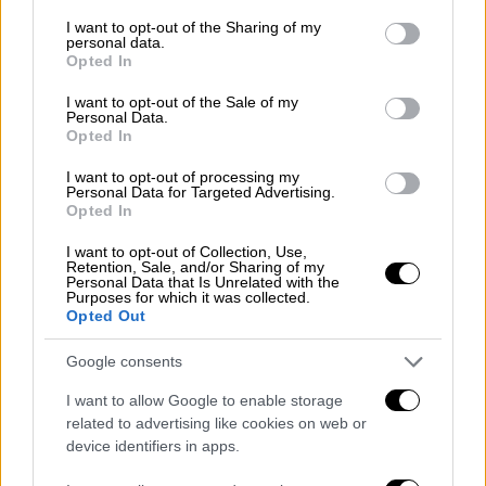
services and may gather and store information including but
not limited to your visit or usage behaviour. You may click to
I want to opt-out of the Sharing of my
personal data.
grant or deny consent to Google and its third-party tags to
Opted In
use your data for below specified purposes in below Google
consent section.
I want to opt-out of the Sale of my
Personal Data.
Opted In
I want to opt-out of processing my
Personal Data for Targeted Advertising.
Opted In
I want to opt-out of Collection, Use,
Retention, Sale, and/or Sharing of my
Personal Data that Is Unrelated with the
Κόσμος
|
10.02.2022 20:54
Purposes for which it was collected.
Opted Out
Luc Montagnier: Πέθανε ο ιολόγος
κάτοχος του Νόμπελ Ιατρικής - Τι
Google consents
ισχυριζόταν για τον κορονοϊό
I want to allow Google to enable storage
Εφυγε από τη ζωή, σε ηλικία 89 ετών, ο
related to advertising like cookies on web or
διεθνούς φήμης επιστήμονας Λουκ
device identifiers in apps.
Μοντανιέ