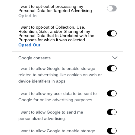
2χρονης που παρασύρθηκε από τον
I want to opt-out of processing my
πατέρα της
Personal Data for Targeted Advertising.
Opted In
Να σημειωθεί, ότι η σορός του άτυχου
κοριτσιού μεταφέρεται κατ'εξαίρεση στα
I want to opt-out of Collection, Use,
Retention, Sale, and/or Sharing of my
Γιάννενα
Personal Data that Is Unrelated with the
Purposes for which it was collected.
Opted Out
Google consents
I want to allow Google to enable storage
related to advertising like cookies on web or
device identifiers in apps.
I want to allow my user data to be sent to
Google for online advertising purposes.
I want to allow Google to send me
personalized advertising.
I want to allow Google to enable storage