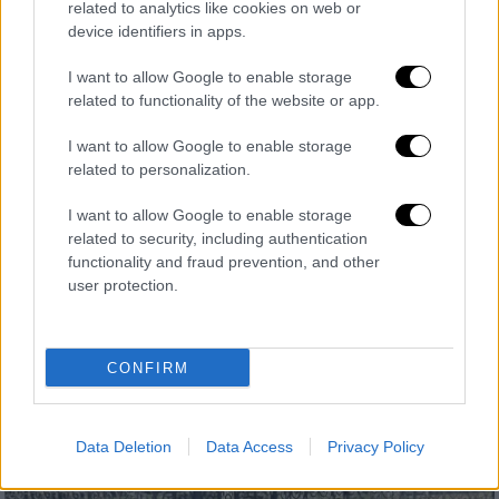
related to analytics like cookies on web or
device identifiers in apps.
Ελλάδα
|
19.04.2025 21:12
Θρίλερ στα Ιωάννινα: Βρέθηκαν οστά
I want to allow Google to enable storage
και κρανίο σε δύσβατο σημείο - Σε
related to functionality of the website or app.
εξέλιξη επιχείρηση της ΕΜΑΚ
I want to allow Google to enable storage
Στο σημείο είχαν χαθεί τα ίχνη ενός
related to personalization.
23χρονου Σλοβάκου φοιτητή
I want to allow Google to enable storage
related to security, including authentication
functionality and fraud prevention, and other
user protection.
CONFIRM
Data Deletion
Data Access
Privacy Policy