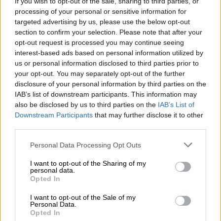
If you wish to opt-out of the sale, sharing to third parties, or
φωτισμούς και όλο τον εξοπλισμό
processing of your personal or sensitive information for
παρασύρθηκε από τον δυνατό άνεμο
targeted advertising by us, please use the below opt-out
section to confirm your selection. Please note that after your
opt-out request is processed you may continue seeing
interest-based ads based on personal information utilized by
us or personal information disclosed to third parties prior to
your opt-out. You may separately opt-out of the further
disclosure of your personal information by third parties on the
IAB’s list of downstream participants. This information may
also be disclosed by us to third parties on the
IAB’s List of
Downstream Participants
that may further disclose it to other
third parties.
Please note that this website/app uses one or more Google
Personal Data Processing Opt Outs
services and may gather and store information including but
not limited to your visit or usage behaviour. You may click to
I want to opt-out of the Sharing of my
personal data.
grant or deny consent to Google and its third-party tags to
Opted In
use your data for below specified purposes in below Google
consent section.
I want to opt-out of the Sale of my
Ελλάδα
|
12.07.2025 12:12
Personal Data.
Στα Γιάννενα για νεκροψία η σορός της
Opted In