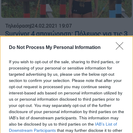
Τηλεόραση
|
24.02.2021 19:07
Survivor 4 αποχώρηση: Πόλεμος για τις 3
υποψήφιες και ο τσοπάνης στο μαντρί
Do Not Process My Personal Information
Αποχώρηση με άρωμα γυναίκας και ο
τραυματισμός της Ελευθερίας Ελευθερίου
If you wish to opt-out of the sale, sharing to third parties, or
στο Survivor 4
processing of your personal or sensitive information for
targeted advertising by us, please use the below opt-out
section to confirm your selection. Please note that after your
opt-out request is processed you may continue seeing
interest-based ads based on personal information utilized by
us or personal information disclosed to third parties prior to
your opt-out. You may separately opt-out of the further
disclosure of your personal information by third parties on the
IAB’s list of downstream participants. This information may
also be disclosed by us to third parties on the
IAB’s List of
Downstream Participants
that may further disclose it to other