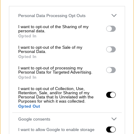
third parties.
Please note that this website/app uses one or more Google
Personal Data Processing Opt Outs
services and may gather and store information including but
Τηλεόραση
|
02.02.2021 09:10
not limited to your visit or usage behaviour. You may click to
I want to opt-out of the Sharing of my
Καρολίνα Καλύβα: Η νέα παίκτρια που
personal data.
grant or deny consent to Google and its third-party tags to
Opted In
μπαίνει σήμερα στο Survivor 4
use your data for below specified purposes in below Google
consent section.
I want to opt-out of the Sale of my
Η μελαχρινή γυμνάστρια Καρολίνα Καλύβα
Personal Data.
μπαίνει απόψε στο ριάλιτι επιβίωσης
Opted In
ΑΛΛΑ #TAGS
I want to opt-out of processing my
Personal Data for Targeted Advertising.
Survivor 4
Survivor
αποχώρηση
Opted In
I want to opt-out of Collection, Use,
Σάκης Κατσούλης
Retention, Sale, and/or Sharing of my
Personal Data that Is Unrelated with the
Purposes for which it was collected.
Μαριαλένα Ρουμελιώτη
ριάλιτι
Opted Out
Γιώργος Ασημακόπουλος
Google consents
I want to allow Google to enable storage