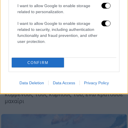
I want to allow Google to enable storage
related to personalization.
I want to allow Google to enable storage
related to security, including authentication
functionality and fraud prevention, and other
user protection.
Κόσμος
|
10.07.2025 13:35
Άγρια δολοφονία 20χρονης στις
CONFIRM
Μπαχάμες - Ο κατηγορούμενος ξάπλωσε
δίπλα της
Data Deletion
Data Access
Privacy Policy
Βρέθηκε αιμόφυρτος πάνω στο σκάφος με
κομμένους τους καρπούς του, ενώ κρατούσε
μαχαίρι