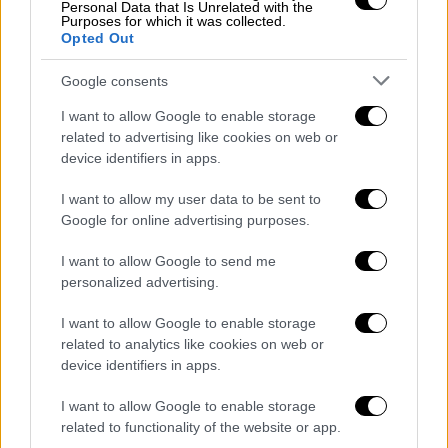
Personal Data that Is Unrelated with the
Purposes for which it was collected.
Κόσμος
|
29.10.2025 12:40
Opted Out
Εικόνες που κόβουν την ανάσα: Μετά τη
Google consents
Τζαμάικα ο τυφώνας Μελίσσα
«βουλιάζει» την Κούβα – Συναγερμός
I want to allow Google to enable storage
στις Μπαχάμες
related to advertising like cookies on web or
device identifiers in apps.
Χιλιάδες κάτοικοι στην Κούβα
εγκατέλειψαν τα σπίτια τους καθώς ο
I want to allow my user data to be sent to
ισχυρότερος τυφώνας του έτους έφτασε με
Google for online advertising purposes.
ανέμους που ξεπερνούν τα 200 χιλιόμετρα
I want to allow Google to send me
την ώρα
personalized advertising.
I want to allow Google to enable storage
related to analytics like cookies on web or
device identifiers in apps.
I want to allow Google to enable storage
related to functionality of the website or app.