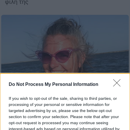
φίλη της
Do Not Process My Personal Information
If you wish to opt-out of the sale, sharing to third parties, or
processing of your personal or sensitive information for
Κόσμος
|
11.04.2026 22:48
targeted advertising by us, please use the below opt-out
Ταξίδι - θρίλερ στην Καραϊβική για
section to confirm your selection. Please note that after your
ζευγάρι: Αγνοείται η γυναίκα,
opt-out request is processed you may continue seeing
interest-based ads based on personal information utilized by