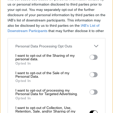
συνελήφθη ο σύζυγός της
us or personal information disclosed to third parties prior to
Παρά την εικόνα ευτυχίας που το ζευγάρι
your opt-out. You may separately opt-out of the further
disclosure of your personal information by third parties on the
προέβαλε στα μέσα κοινωνικής δικτύωσης,
IAB’s list of downstream participants. This information may
οι αρχές εξετάζουν το ιστορικό της σχέσης
also be disclosed by us to third parties on the
IAB’s List of
τους
Downstream Participants
that may further disclose it to other
third parties.
Please note that this website/app uses one or more Google
Personal Data Processing Opt Outs
services and may gather and store information including but
not limited to your visit or usage behaviour. You may click to
I want to opt-out of the Sharing of my
personal data.
grant or deny consent to Google and its third-party tags to
Opted In
use your data for below specified purposes in below Google
consent section.
I want to opt-out of the Sale of my
Personal Data.
Opted In
I want to opt-out of processing my
Personal Data for Targeted Advertising.
Opted In
I want to opt-out of Collection, Use,
Retention, Sale, and/or Sharing of my