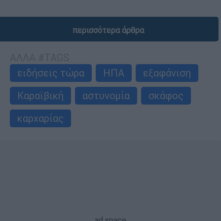
περισσότερα άρθρα
ΑΛΛΑ #TAGS
ειδήσεις τώρα
ΗΠΑ
εξαφάνιση
Καραϊβική
αστυνομία
σκάφος
καρχαρίας