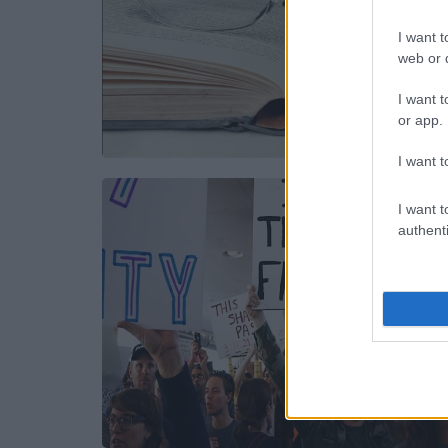
I want t
web or d
I want t
or app.
I want t
I want t
authenti