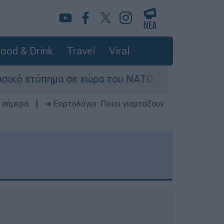
ood & Drink
Travel
Viral
ε χώρα του ΝΑΤΟ - Τα βασικά σενάρια έως το 20
 σήμερα
|
➔ Εορτολόγιο: Ποιοι γιορτάζουν