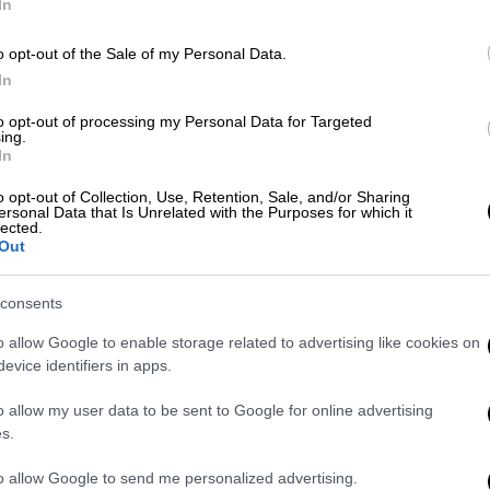
In
o opt-out of the Sale of my Personal Data.
In
Lifestyle
|
26.12.2022 22:00
to opt-out of processing my Personal Data for Targeted
Permacrisis: H λέξη τη χρονιάς
ing.
στην αγγλική γλώσσα - Τι σημαίνει
In
και ποιες άλλες λέξεις
o opt-out of Collection, Use, Retention, Sale, and/or Sharing
συμπεριλήφθηκαν στη λίστα
ersonal Data that Is Unrelated with the Purposes for which it
lected.
Out
Ποιες λέξεις ή φράσεις κυριάρχησαν
τη χρονιά που πέρασε;
consents
o allow Google to enable storage related to advertising like cookies on
evice identifiers in apps.
o allow my user data to be sent to Google for online advertising
Κόσμος
|
06.12.2022 14:02
s.
Τα κρυφά νοήματα πίσω από τις
λέξεις της χρονιάς από τα
to allow Google to send me personalized advertising.