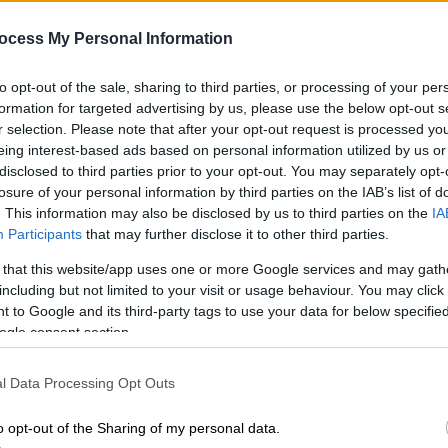
αναζητήσεων των Αμερικανών -
Την χρησιμοποίησαν άλλωστε και
ocess My Personal Information
Τέιλορ Σουίφτ, Ίλον Μασκ
Κε
Κ
to opt-out of the sale, sharing to third parties, or processing of your per
Οι άλλες δύο που «φιγουράρουν» στις
0
formation for targeted advertising by us, please use the below opt-out s
δημοφιλείς αναζητήσεις
r selection. Please note that after your opt-out request is processed y
eing interest-based ads based on personal information utilized by us or
disclosed to third parties prior to your opt-out. You may separately opt-
losure of your personal information by third parties on the IAB’s list of
Ελλάδα
|
28.10.2023 12:44
. This information may also be disclosed by us to third parties on the
IA
Το ποντιακό ιδίωμα, που
Participants
that may further disclose it to other third parties.
χρησιμοποιούν στην
 that this website/app uses one or more Google services and may gath
καθημερινότητά τους οι κάτοικοι
including but not limited to your visit or usage behaviour. You may click 
του Όφεως στην Τουρκία,
 to Google and its third-party tags to use your data for below specifi
ogle consent section.
παρουσιάζεται σε δύο βιβλία
Το λεξικό του Βαχίτ Τουρσούν
l Data Processing Opt Outs
περιλαμβάνει 14.400 λέξεις, εκ των
οποίων περισσότερες από 4.000
o opt-out of the Sharing of my personal data.
καταγράφονται για πρώτη φορά