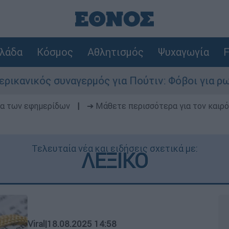
λάδα
Κόσμος
Αθλητισμός
Ψυχαγωγία
F
γερμός για Πούτιν: Φόβοι για ρωσικό χτύπημα σ
δα των εφημερίδων
|
➔ Μάθετε περισσότερα για τον καιρό
Τελευταία νέα και ειδήσεις σχετικά με:
ΛΕΞΙΚΟ
Viral
|
18.08.2025 14:58