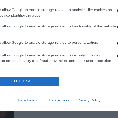
μεγαλύτερα λεξικά του κόσμου
o allow Google to enable storage related to analytics like cookies on
Μέχρι στιγμής, 4 νέοι όροι έχουν
evice identifiers in apps.
κυριαρχήσει και είναι έτοιμοι να
γίνουν το νέο μας μότο
o allow Google to enable storage related to functionality of the website
o allow Google to enable storage related to personalization.
Κόσμος
|
04.12.2022 20:31
o allow Google to enable storage related to security, including
Αυτή είναι η λέξη της χρονιάς - Τι
cation functionality and fraud prevention, and other user protection.
σημαίνει και γιατί εκτοξεύτηκαν
οι αναζητήσεις
Τη λέξη ανακήρυξε το ηλεκτρονικό
CONFIRM
λεξικό Meriam Webester ως τη λέξη
της χρονιάς, σημειώνοντας πως οι
Data Deletion
Data Access
Privacy Policy
αναζητήσεις της αυξήθηκαν φέτος
κατά 1.740%