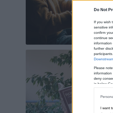
Do Not Pr
If you wish 
sensitive in
confirm you
continue se
information 
further disc
participants
Downstream 
Please note
information 
deny consent
in below Go
Persona
I want t