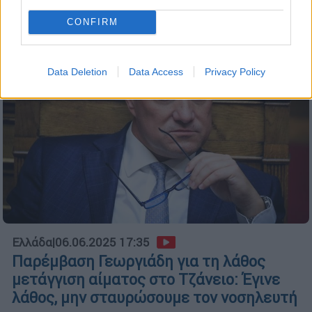
CONFIRM
Data Deletion
Data Access
Privacy Policy
Ελλάδα
|
06.06.2025 17:35
Παρέμβαση Γεωργιάδη για τη λάθος
μετάγγιση αίματος στο Τζάνειο: Έγινε
λάθος, μην σταυρώσουμε τον νοσηλευτή