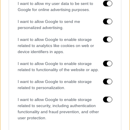
I want to allow my user data to be sent to
Google for online advertising purposes.
I want to allow Google to send me
personalized advertising.
I want to allow Google to enable storage
related to analytics like cookies on web or
device identifiers in apps.
I want to allow Google to enable storage
related to functionality of the website or app.
Ελλάδα
|
09.06.2025 08:44
I want to allow Google to enable storage
«Τραγικό ανθρώπινο λάθος»: Τι ανέφερε
related to personalization.
ο πρόεδρος εργαζομένων του Τζανείου
για την μετάγγιση στην 62χρονη
I want to allow Google to enable storage
related to security, including authentication
Σταθερή αλλά κρίσιμη παραμένει η
functionality and fraud prevention, and other
κατάσταση της υγείας της 62χρονης
user protection.
γυναίκας