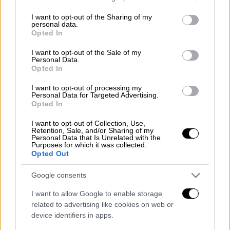
services and may gather and store information including but
not limited to your visit or usage behaviour. You may click to
I want to opt-out of the Sharing of my
personal data.
grant or deny consent to Google and its third-party tags to
Opted In
use your data for below specified purposes in below Google
consent section.
I want to opt-out of the Sale of my
Personal Data.
Opted In
I want to opt-out of processing my
Ελλάδα
|
21.06.2025 11:25
Personal Data for Targeted Advertising.
Opted In
Τζάνειο: Οκτώ αιτίες οδήγησαν στη
λάθος μετάγγιση αίματος - Το πόρισμα
I want to opt-out of Collection, Use,
Retention, Sale, and/or Sharing of my
«καταπέλτης»
Personal Data that Is Unrelated with the
Purposes for which it was collected.
Το πόρισμα του ΟΔΙΠΥ «δείχνει»
Opted Out
υπερκόπωση, βλάβες εξοπλισμού και
παραβίαση πρωτοκόλλων
Google consents
I want to allow Google to enable storage
related to advertising like cookies on web or
device identifiers in apps.