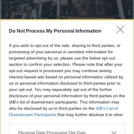
Ελλάδα
|
25.06.2025 10:43
Do Not Process My Personal Information
Ο χαλασμένος εκτυπωτής και τα 8 λάθη
που οδήγησαν στη λανθασμένη
If you wish to opt-out of the sale, sharing to third parties, or
μετάγγιση στο Τζάνειο
processing of your personal or sensitive information for
targeted advertising by us, please use the below opt-out
Κατάρρευση των υποδομών, υποστελέχωση
section to confirm your selection. Please note that after your
και ανθρώπινα λάθη δείχνει το πόρισμα του
opt-out request is processed you may continue seeing
ΟΔΙΠΥ
interest-based ads based on personal information utilized by
us or personal information disclosed to third parties prior to
your opt-out. You may separately opt-out of the further
disclosure of your personal information by third parties on the
IAB’s list of downstream participants. This information may
also be disclosed by us to third parties on the
IAB’s List of
Downstream Participants
that may further disclose it to other
third parties.
Please note that this website/app uses one or more Google
Personal Data Processing Opt Outs