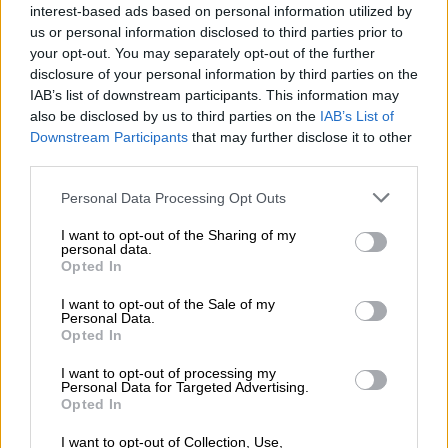
interest-based ads based on personal information utilized by
us or personal information disclosed to third parties prior to
your opt-out. You may separately opt-out of the further
disclosure of your personal information by third parties on the
IAB’s list of downstream participants. This information may
also be disclosed by us to third parties on the
IAB’s List of
Downstream Participants
that may further disclose it to other
third parties.
Please note that this website/app uses one or more Google
Personal Data Processing Opt Outs
services and may gather and store information including but
not limited to your visit or usage behaviour. You may click to
I want to opt-out of the Sharing of my
personal data.
grant or deny consent to Google and its third-party tags to
Πολιτισμός
|
18.05.2020 19:56
Opted In
use your data for below specified purposes in below Google
Στην Ακρόπολη που άνοιξε η
consent section.
I want to opt-out of the Sale of my
Σακελλαροπούλου: Το μήνυμά της για τη
Personal Data.
«συμβολική σύμπτωση»
Opted In
Η Ακρόπολη άνοιξε ξανά σήμερα για το
I want to opt-out of processing my
Personal Data for Targeted Advertising.
κοινό, με την Κατερίνα Σακελλαροπούλου
Opted In
και τη Λίνα Μενδώνη να την επισκέπτονται
I want to opt-out of Collection, Use,