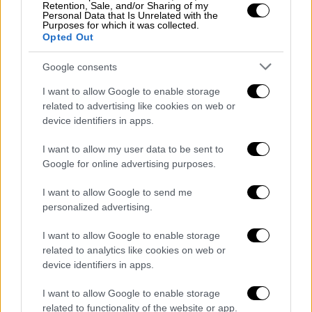
Retention, Sale, and/or Sharing of my
Personal Data that Is Unrelated with the
Purposes for which it was collected.
Opted Out
Google consents
I want to allow Google to enable storage
related to advertising like cookies on web or
device identifiers in apps.
I want to allow my user data to be sent to
Google for online advertising purposes.
I want to allow Google to send me
personalized advertising.
Πολιτισμός
|
15.05.2019 11:35
I want to allow Google to enable storage
Διεθνής Ημέρα Μουσείων 2019: Όλες οι
related to analytics like cookies on web or
εκδηλώσεις – Αναλυτικό πρόγραμμα
device identifiers in apps.
Ξεναγήσεις, εκθέσεις, εργαστήρια και πολλά
I want to allow Google to enable storage
ακόμη με δωρεάν είσοδο
related to functionality of the website or app.