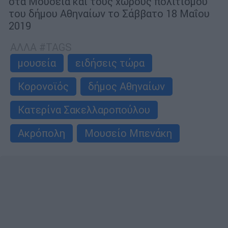
στα Μουσεία και τους χώρους πολιτισμού
του δήμου Αθηναίων το Σάββατο 18 Μαΐου
2019
ΑΛΛΑ #TAGS
μουσεία
ειδήσεις τώρα
Κορονοϊός
δήμος Αθηναίων
Κατερίνα Σακελλαροπούλου
Ακρόπολη
Μουσείο Μπενάκη