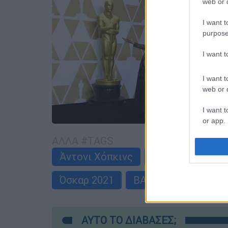
web or d
I want t
purpose
I want 
I want t
web or d
I want t
or app.
ΑΛΛΑ #TAGS
I want t
Άντονι Χόπκινς
Nomadland
I want t
authenti
Όσκαρ 2021
BAFTA 2021
ειδ
ΑΥΤΟ ΤΟ ΔΙΑΒΑΣΕΣ;