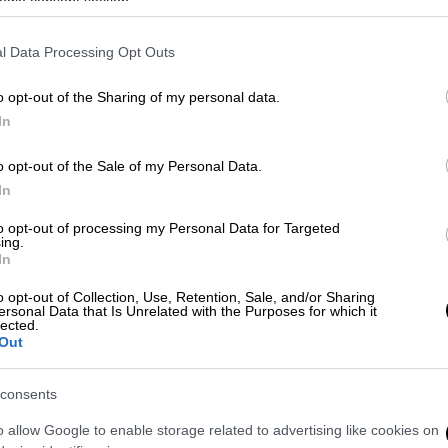
την Ασία που κέρδισε Όσκαρ
ogle consent section.
σκηνοθεσίας και το «Nomadland»
κέρδισε το βραβείο της Καλύτερης
l Data Processing Opt Outs
ΑΠ
Ταινίας για το 2021- Ο Άντονι Χόπκινς
Κ
τον Α' ανδρικό ρόλο και η Φράνσις
o opt-out of the Sharing of my personal data.
Ι
ΜακΝτόρμαντ τον γυναικείο.
In
Σινεμά
|
12.04.2021 14:24
o opt-out of the Sale of my Personal Data.
Nomadland: Σάρωσε η ταινία της
In
Κλόε Ζάο στα BAFTA - Καλύτερος
to opt-out of processing my Personal Data for Targeted
ΑΠ
ηθοποιός ο Άντονι Χόπκινς
ing.
Φ
In
Ο Anthony Hopkins (Άντονι Χόπκινς)
κ
o opt-out of Collection, Use, Retention, Sale, and/or Sharing
έγραψε ιστορία, καθώς είναι ο
ersonal Data that Is Unrelated with the Purposes for which it
μεγαλύτερος σε ηλικία ηθοποιός που
lected.
Out
κέρδισε βραβείο BAFTA - Η τελετή
μεταδόθηκε από το Royal Albert Hall
consents
στο Λονδίνο και διήρκεσε δυο ημέρες
ΑΠ
Ι
o allow Google to enable storage related to advertising like cookies on
Σινεμά
|
13.09.2020 11:27