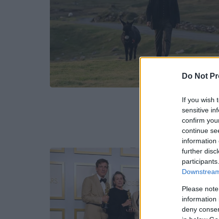
Do Not Pr
If you wish 
sensitive in
confirm you
continue se
information 
further disc
participants
Downstream 
Please note
information 
deny consent