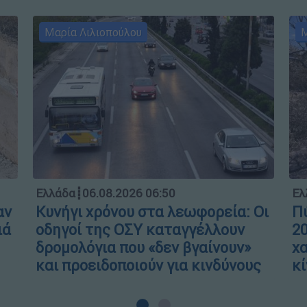
Μαρία Λιλιοπούλου
Μ
Ελλάδα
┋
06.08.2026 06:50
Ελ
αν
Κυνήγι χρόνου στα λεωφορεία: Οι
Πύ
ιά
οδηγοί της ΟΣΥ καταγγέλλουν
20
δρομολόγια που «δεν βγαίνουν»
χα
και προειδοποιούν για κινδύνους
κί