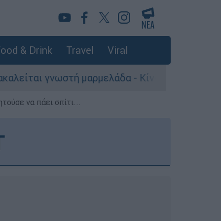
ood & Drink
Travel
Viral
ι γνωστή μαρμελάδα - Κίνδυνος θραύσης στη συ
τούσε να πάει σπίτι...
Τ