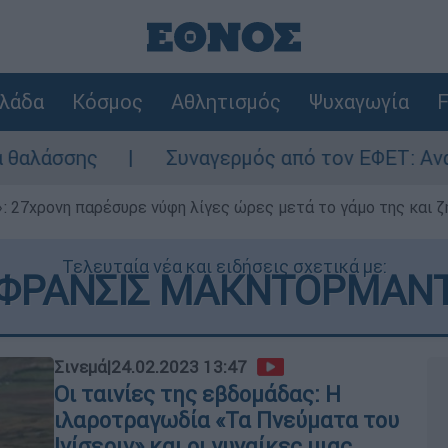
λάδα
Κόσμος
Αθλητισμός
Ψυχαγωγία
F
ης
Συναγερμός από τον ΕΦΕΤ: Ανακαλείτα
 27χρονη παρέσυρε νύφη λίγες ώρες μετά το γάμο της και ζη
Τελευταία νέα και ειδήσεις σχετικά με:
ΦΡΑΝΣΙΣ ΜΑΚΝΤΟΡΜΑΝ
Σινεμά
|
24.02.2023 13:47
Οι ταινίες της εβδομάδας: Η
ιλαροτραγωδία «Τα Πνεύματα του
Ινίσεριν» και οι γυναίκες μιας