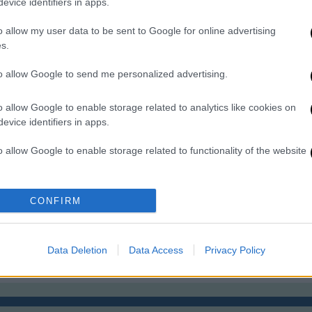
evice identifiers in apps.
κ
Nomadland - Άρωμα Όσκαρ: Η
α
Φράνσις ΜακΝτόρμαντ
o allow my user data to be sent to Google for online advertising
s.
αγκαλιάζει τρίτο χρυσό
αγαλματάκι
to allow Google to send me personalized advertising.
Κε
Σεπτέμβρης ακόμα, αλλά η πρώτη
Κ
o allow Google to enable storage related to analytics like cookies on
διαφαινόμενη υποψηφιότητα για
evice identifiers in apps.
0
Όσκαρ «έπεσε» σαν το φύλλο του
φθινοπώρου έπειτα από ένα ωραίο,
o allow Google to enable storage related to functionality of the website
αλλά περίεργο καλοκαίρι
o allow Google to enable storage related to personalization.
CONFIRM
Αμερικανική Ακαδημία Κινηματογράφου
o allow Google to enable storage related to security, including
cation functionality and fraud prevention, and other user protection.
ήσεις τώρα
Κόλιν Φάρελ
Data Deletion
Data Access
Privacy Policy