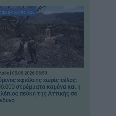
αρία Λιλιοπούλου
Μαρία Λιλι
Ελλάδα
┋
04.
λάδα
┋
05.08.2026 06:50
Μπλόκο σ
ρινος εφιάλτης χωρίς τέλος:
ΣΤΑΣΥ γι
0.000 στρέμματα καμένα και η
πινακίδε
λέπιος πεύκη της Αττικής σε
νδυνο