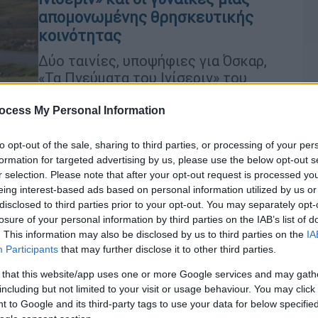
απομονωμένης θρησκευτικής
κοινότητας
Δύο ταινίες, υποψήφιες για Όσκαρ,
«Τα Πνεύματα του Ινίσεριν» του
Μάρτιν ΜακΝτόνα, που χτυπούν
εννέα χρυσά αγαλματίδια και
ocess My Personal Information
«Γυναικείες Κουβέντες» της Σάρα
Πόλεϊ, μπορούν να βρουν αυτή την
to opt-out of the sale, sharing to third parties, or processing of your per
formation for targeted advertising by us, please use the below opt-out s
εβδομάδα οι κινηματογραφόφιλοι
r selection. Please note that after your opt-out request is processed y
ανάμεσα στις οχτώ νέες ταινίες
eing interest-based ads based on personal information utilized by us or
disclosed to third parties prior to your opt-out. You may separately opt-
losure of your personal information by third parties on the IAB’s list of
Πολιτισμός
|
26.04.2021 13:28
. This information may also be disclosed by us to third parties on the
IA
Οσκαρ 2021: Καλύτερη ταινία το
Με
Participants
that may further disclose it to other third parties.
«Nomadland» - Αναλυτικά όλοι οι
Μ
 that this website/app uses one or more Google services and may gath
νικητές της τελετής
0
including but not limited to your visit or usage behaviour. You may click 
Η Κλόε Ζάο ήταν πρώτη γυναίκα από
 to Google and its third-party tags to use your data for below specifi