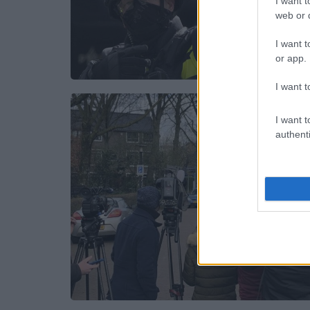
I want t
web or d
I want t
or app.
I want t
I want t
authenti