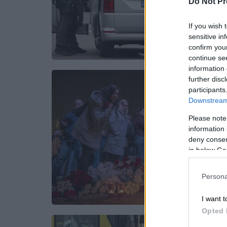
Do Not Pr
If you wish 
sensitive in
confirm you
continue se
information 
further disc
participants
Downstream 
Please note
information 
deny consent
in below Go
Persona
I want t
Opted 