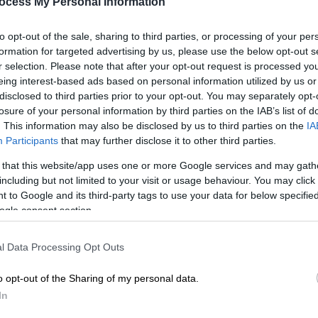
Η αστυνομία ανακοίνωσε ότι
ocess My Personal Information
διακόπηκαν τα δρομολόγια των
τραίνων, λόγω «έκτακτου
to opt-out of the sale, sharing to third parties, or processing of your per
Κε
περιστατικού»
formation for targeted advertising by us, please use the below opt-out s
Κ
r selection. Please note that after your opt-out request is processed y
0
eing interest-based ads based on personal information utilized by us or
disclosed to third parties prior to your opt-out. You may separately opt-
losure of your personal information by third parties on the IAB’s list of
. This information may also be disclosed by us to third parties on the
IA
Participants
that may further disclose it to other third parties.
Κόσμος
|
28.03.2019 19:02
 that this website/app uses one or more Google services and may gath
Ουτρέχτη: Στους τέσσερις οι
including but not limited to your visit or usage behaviour. You may click 
νεκροί από την επίθεση στο τραμ
 to Google and its third-party tags to use your data for below specifi
ogle consent section.
Υπέκυψε στα τραύματά του ένας
74χρονος
l Data Processing Opt Outs
o opt-out of the Sharing of my personal data.
In