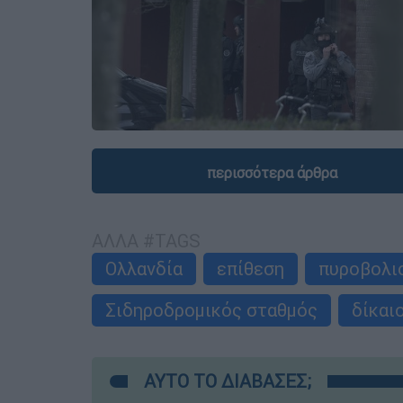
περισσότερα άρθρα
ΑΛΛΑ #TAGS
Ολλανδία
επίθεση
πυροβολι
Σιδηροδρομικός σταθμός
δίκαι
ΑΥΤΟ ΤΟ ΔΙΑΒΑΣΕΣ;