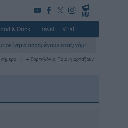
ood & Drink
Travel
Viral
μένουν αταξινόμητα - Λύση αναζητά το υπουργε
 σήμερα
|
➔ Εορτολόγιο: Ποιοι γιορτάζουν