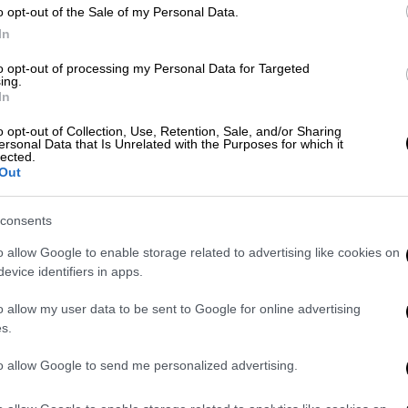
Κόσμος
|
22.03.2019 17:18
o opt-out of the Sale of my Personal Data.
Επίθεση στην Ουτρέχτη: Ένοχος
In
δηλώνει ο ύποπτος στους
to opt-out of processing my Personal Data for Targeted
δικαστές
ing.
In
Οι εισαγγελείς δεν έδωσαν
περισσότερες λεπτομέρειες σχετικά
o opt-out of Collection, Use, Retention, Sale, and/or Sharing
ersonal Data that Is Unrelated with the Purposes for which it
με την ομολογία του Τανίς,
lected.
επικαλούμενοι την κρισιμότητα της
Out
έρευνας που συνεχίζεται
consents
o allow Google to enable storage related to advertising like cookies on
Κόσμος
|
20.03.2019 10:21
evice identifiers in apps.
Το «Εθνος» στο σημείο της
o allow my user data to be sent to Google for online advertising
επίθεσης στην Ουτρέχτη
s.
Η δημοσιογράφος του Εθνους, Μαρία
to allow Google to send me personalized advertising.
Ψαρά, βρέθηκε στο σημείο όπου
πραγματοποιήθηκε η πολύνεκρη