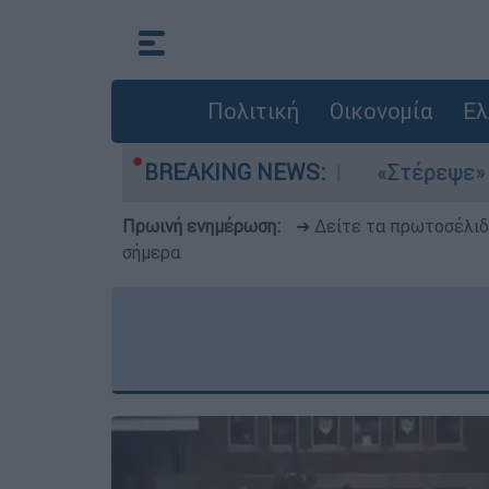
Πολιτική
Οικονομία
Ελ
μια στο Αιγαίο
BREAKING NEWS:
«Στέρεψε» η αγορά από πι
Πρωινή ενημέρωση:
➔ Δείτε τα πρωτοσέλι
σήμερα