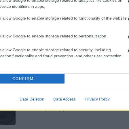
o allow Google to enable storage related to analytics like cookies on
επίθεση, καταγράφοντας την εικόνα
evice identifiers in apps.
μιας πόλης που προσπαθεί να βρει
απαντήσεις στο έγκλημα και ξανά το
o allow Google to enable storage related to functionality of the website
ρυθμό της
o allow Google to enable storage related to personalization.
o allow Google to enable storage related to security, including
Κόσμος
|
18.03.2019 22:26
cation functionality and fraud prevention, and other user protection.
Ολλανδικά ΜΜΕ: Με ποινικό
μητρώο ο δράστης της επίθεσης
στην Ουτρέχτη
CONFIRM
Νέα στοιχεία έρχονται στο φως
σχετικά με τον 37χρονο άνδρα που
Data Deletion
Data Access
Privacy Policy
σκόρπισε το θάνατο στο τραμ της
Ολλανδικής πόλης.