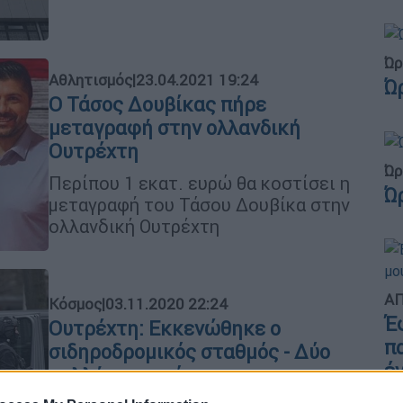
Ώρ
Αθλητισμός
|
23.04.2021 19:24
Ώ
Ο Τάσος Δουβίκας πήρε
μεταγραφή στην ολλανδική
Ουτρέχτη
Ώρ
Περίπου 1 εκατ. ευρώ θα κοστίσει η
Ώ
μεταγραφή του Τάσου Δουβίκα στην
ολλανδική Ουτρέχτη
ΑΠ
Κόσμος
|
03.11.2020 22:24
Έ
Ουτρέχτη: Εκκενώθηκε ο
π
σιδηροδρομικός σταθμός - Δύο
έ
συλλήψεις υπόπτων