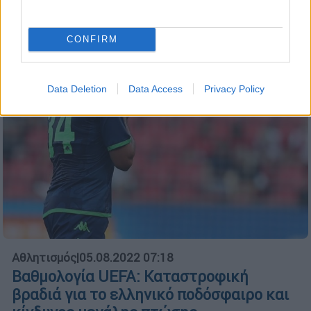
CONFIRM
Data Deletion
Data Access
Privacy Policy
Αθλητισμός
|
05.08.2022 07:18
Βαθμολογία UEFA: Καταστροφική
βραδιά για το ελληνικό ποδόσφαιρο και