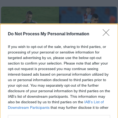
Do Not Process My Personal Information
If you wish to opt-out of the sale, sharing to third parties, or
processing of your personal or sensitive information for
targeted advertising by us, please use the below opt-out
section to confirm your selection. Please note that after your
opt-out request is processed you may continue seeing
interest-based ads based on personal information utilized by
us or personal information disclosed to third parties prior to
your opt-out. You may separately opt-out of the further
disclosure of your personal information by third parties on the
Αθλητισμός
|
16.08.2023 08:00
IAB’s list of downstream participants. This information may
ΑΕΚ και ΠΑΟ δίνουν ελπίδες στην
also be disclosed by us to third parties on the
IAB’s List of
Ελλάδα για άνοδο στην βαθμολογία της
Downstream Participants
that may further disclose it to other
ΟΥΕΦΑ
third parties.