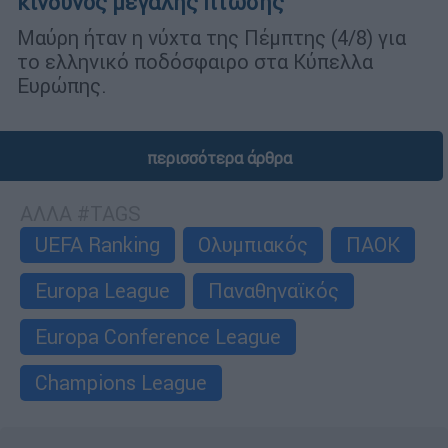
κίνδυνος μεγάλης πτώσης
Μαύρη ήταν η νύχτα της Πέμπτης (4/8) για
το ελληνικό ποδόσφαιρο στα Κύπελλα
Ευρώπης.
περισσότερα άρθρα
ΑΛΛΑ #TAGS
UEFA Ranking
Ολυμπιακός
ΠΑΟΚ
Europa League
Παναθηναϊκός
Europa Conference League
Champions League