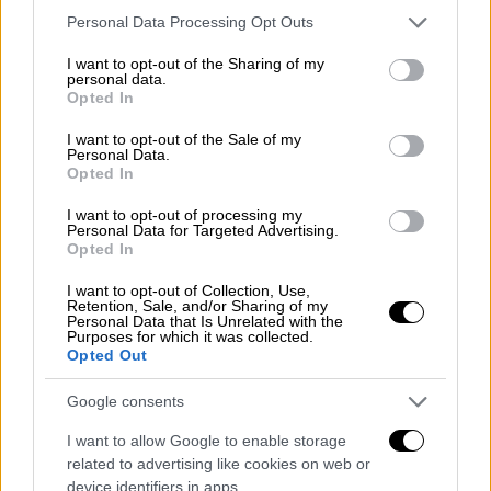
Πώς διαμορφώνονται τα δεδομένα
Please note that this website/app uses one or more Google
Personal Data Processing Opt Outs
services and may gather and store information including but
not limited to your visit or usage behaviour. You may click to
I want to opt-out of the Sharing of my
personal data.
grant or deny consent to Google and its third-party tags to
Opted In
use your data for below specified purposes in below Google
consent section.
I want to opt-out of the Sale of my
Personal Data.
Opted In
I want to opt-out of processing my
Personal Data for Targeted Advertising.
Opted In
I want to opt-out of Collection, Use,
Retention, Sale, and/or Sharing of my
Personal Data that Is Unrelated with the
Purposes for which it was collected.
Opted Out
Google consents
Αθλητισμός
|
12.08.2022 10:23
I want to allow Google to enable storage
Βαθμολογία UEFA: Ζόρια για την Ελλάδα
related to advertising like cookies on web or
που έμεινε με έναν εκπρόσωπο - Τι
device identifiers in apps.