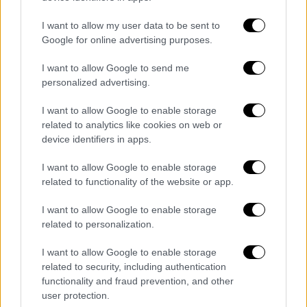
ισχύει για την επόμενη διετία
I want to allow my user data to be sent to
Σε εξαιρετικά δύσκολη θέση βρίσκεται το
Google for online advertising purposes.
ελληνικό ποδόσφαιρο καθώς μετά τον
αποκλεισμό του Παναθηναϊκού απ' τη Σλάβια
I want to allow Google to send me
Πράγας και του Άρη απ' τη Μακάμπι Τελ
personalized advertising.
Αβίβ, έμεινε με μοναδικό εκπρόσωπο τον
I want to allow Google to enable storage
Ολυμπιακό, που συνεχίζει στα πλέι οφ του
related to analytics like cookies on web or
Europa League.
device identifiers in apps.
I want to allow Google to enable storage
related to functionality of the website or app.
I want to allow Google to enable storage
related to personalization.
I want to allow Google to enable storage
related to security, including authentication
functionality and fraud prevention, and other
user protection.