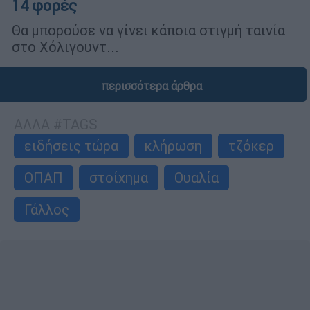
14 φορές
Θα μπορούσε να γίνει κάποια στιγμή ταινία
στο Χόλιγουντ...
περισσότερα άρθρα
ΑΛΛΑ #TAGS
ειδήσεις τώρα
κλήρωση
τζόκερ
ΟΠΑΠ
στοίχημα
Ουαλία
Γάλλος