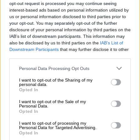
opt-out request is processed you may continue seeing
interest-based ads based on personal information utilized by
us or personal information disclosed to third parties prior to
your opt-out. You may separately opt-out of the further
disclosure of your personal information by third parties on the
IAB’s list of downstream participants. This information may
also be disclosed by us to third parties on the
IAB’s List of
Downstream Participants
that may further disclose it to other
third parties.
Please note that this website/app uses one or more Google
Personal Data Processing Opt Outs
services and may gather and store information including but
Κόσμος
|
04.01.2021 21:39
not limited to your visit or usage behaviour. You may click to
I want to opt-out of the Sharing of my
Γερμανία: Νικητής Λόττο δεν παρέλαβε
personal data.
grant or deny consent to Google and its third-party tags to
Opted In
εντός προθεσμίας τα 11 εκατ. ευρώ και
use your data for below specified purposes in below Google
τα έχασε
consent section.
I want to opt-out of the Sale of my
Personal Data.
Ο άγνωστος νικητής είχε τριάμισι χρόνια
Opted In
στη διάθεσή του για να εμφανιστεί και να
I want to opt-out of processing my
ζητήσει τα κέρδη του
Personal Data for Targeted Advertising.
Opted In