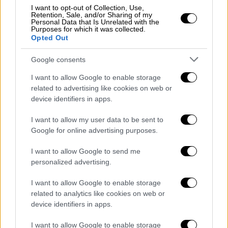
I want to opt-out of Collection, Use,
Retention, Sale, and/or Sharing of my
Personal Data that Is Unrelated with the
Purposes for which it was collected.
Opted Out
Google consents
I want to allow Google to enable storage
related to advertising like cookies on web or
device identifiers in apps.
I want to allow my user data to be sent to
Google for online advertising purposes.
I want to allow Google to send me
Ελλάδα
|
14.08.2020 18:32
personalized advertising.
Τζόκερ, Λόττο, Πρότο: Τριπλή κλήρωση
την Κυριακή (16/8)
I want to allow Google to enable storage
related to analytics like cookies on web or
Τα πρακτορεία ΟΠΑΠ θα παραμείνουν
device identifiers in apps.
κλειστά το Σάββατο, λόγω
Δεκαπενταύγουστου
I want to allow Google to enable storage