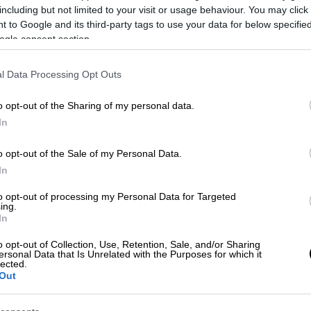
including but not limited to your visit or usage behaviour. You may click 
υ εγκατέλειψε τη δουλειά του όταν κέρδισε
 to Google and its third-party tags to use your data for below specifi
ogle consent section.
ότι θα επέστρεφε στο μέρος όπου εργαζόταν
 μοιραστεί την τύχη του.
l Data Processing Opt Outs
o opt-out of the Sharing of my personal data.
In
ελός; Αν δεν ήμουν εγώ θα βρισκόσουν
o opt-out of the Sale of my Personal Data.
ι»
In
to opt-out of processing my Personal Data for Targeted
ing.
In
o opt-out of Collection, Use, Retention, Sale, and/or Sharing
ersonal Data that Is Unrelated with the Purposes for which it
lected.
ή του άλλαξε ολοκληρωτικά πέρσι.
Out
ετακόμισε από το Μπαρκινγκ του
σσερα υπνοδωμάτια στο
Έσεξ
.