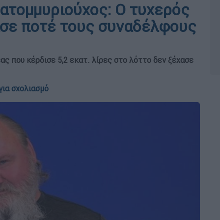
κατομμυριούχος: Ο τυχερός
ασε ποτέ τους συναδέλφους
έας που κέρδισε 5,2 εκατ. λίρες στο λόττο δεν ξέχασε
για σχολιασμό