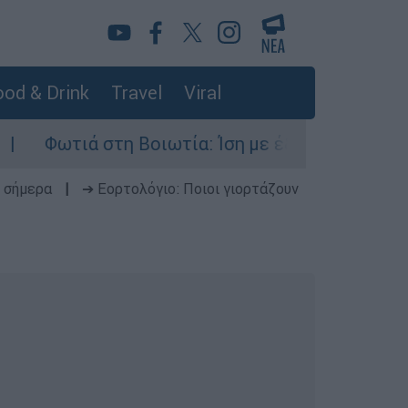
od & Drink
Travel
Viral
ά στη Βοιωτία: Ίση με έξι ατομικές βόμβες της
 σήμερα
|
➔ Εορτολόγιο: Ποιοι γιορτάζουν