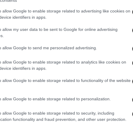
consents
o allow Google to enable storage related to advertising like cookies on
evice identifiers in apps.
– το να είσαι εκατομμυριούχος του
Λόττο
o allow my user data to be sent to Google for online advertising
σχόλησης!
s.
 παλιούς συναδέλφους μου.
Οι εκφράσεις
to allow Google to send me personalized advertising.
καταφέραμε να τους αιφνιδιάσουμε και να
αραδόσεις.
o allow Google to enable storage related to analytics like cookies on
evice identifiers in apps.
 αυτό, αλλά συγκινήθηκα πολύ που το
τήματος. «Από την άλλη, το ότι ο Γκάρι
o allow Google to enable storage related to functionality of the website
α χαρακτηριστικό του χαρακτήρα του.
Όσο θυμάμαι τον εαυτό μου, ο Γκάρι ήταν
o allow Google to enable storage related to personalization.
α με ένα αστείο και ένα χαμόγελο. Όταν
τηκε, ανησύχησα ότι κάτι κακό είχε συμβεί.
o allow Google to enable storage related to security, including
αγματικό λόγο. Το να κερδίσει το
cation functionality and fraud prevention, and other user protection.
να συμβεί σε καλύτερο άνθρωπο.»