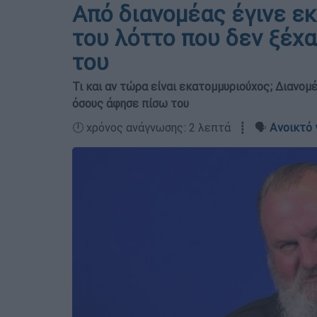
Από διανομέας έγινε ε
του λόττο που δεν ξέχ
του
Τι και αν τώρα είναι εκατομμυριούχος; Διανομ
όσους άφησε πίσω του
🕛 χρόνος ανάγνωσης: 2 λεπτά ┋ 🗣️
Ανοικτό 