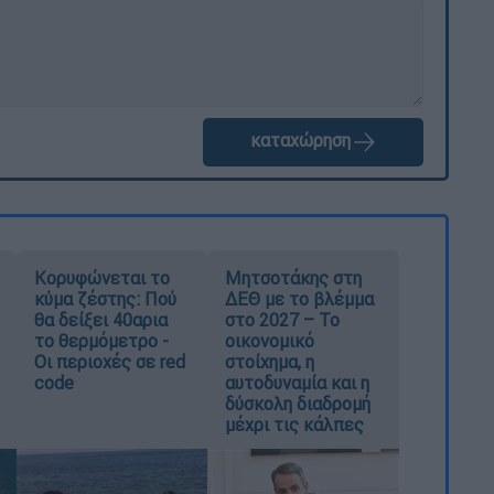
καταχώρηση
Κορυφώνεται το
Μητσοτάκης στη
κύμα ζέστης: Πού
ΔΕΘ με το βλέμμα
θα δείξει 40αρια
στο 2027 – Το
το θερμόμετρο -
οικονομικό
Οι περιοχές σε red
στοίχημα, η
code
αυτοδυναμία και η
δύσκολη διαδρομή
μέχρι τις κάλπες