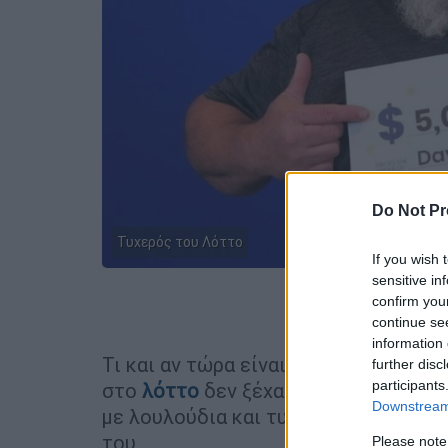
Do Not Pr
Τυχερός του Λόττο
If you wish 
sensitive in
confirm you
Προσθέστε
continue se
information 
Τι και αν τώρα είναι
εκατομμυριούχο
further disc
participants
στο
λόττο
δεν ξέχασε όσους άφησε π
Downstream 
με λουλούδια και τυχερά δελτία για
του.
Please note