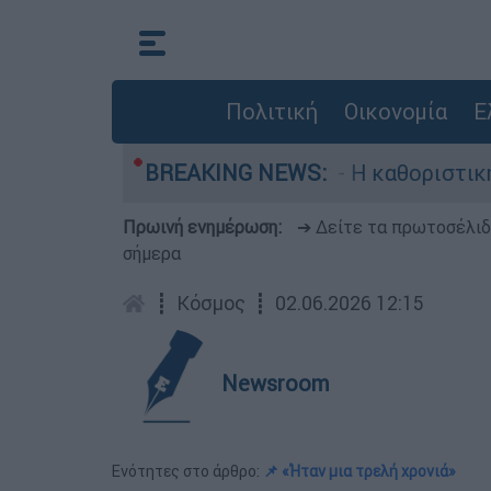
Πολιτική
Οικονομία
Ε
γός, Γουίλιαμ Όρμπιτ - Η καθοριστική συμβολή 
BREAKING NEWS:
Πρωινή ενημέρωση:
➔ Δείτε τα πρωτοσέλι
σήμερα
┋
Κόσμος
┋
02.06.2026 12:15
Newsroom
Ενότητες στο άρθρο:
📌 «Ήταν μια τρελή χρονιά»