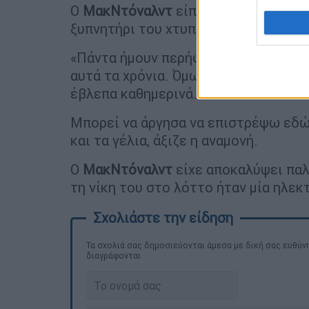
Ο
ΜακΝτόναλντ
είπε ότι στην προηγ
ξυπνητήρι του χτυπούσε κάθε μέρα στ
«Πάντα ήμουν περήφανος που έκανα σ
αυτά τα χρόνια. Όμως αυτό που έκαν
έβλεπα καθημερινά.
Μπορεί να άργησα να επιστρέψω εδώ
και τα γέλια, άξιζε η αναμονή.
Ο
ΜακΝτόναλντ
είχε αποκαλύψει παλ
τη νίκη του στο λόττο ήταν μία ηλεκ
Τα σχολιά σας δημοσιεύονται άμεσα με δική σας ευθύνη
διαγράφονται