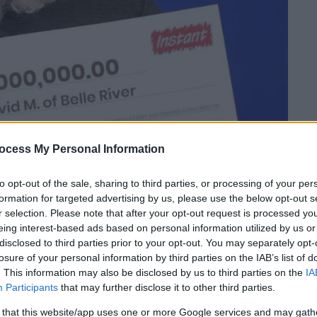
ocess My Personal Information
to opt-out of the sale, sharing to third parties, or processing of your per
formation for targeted advertising by us, please use the below opt-out s
r selection. Please note that after your opt-out request is processed y
 το ΕΘΝΟΣ στη Google
eing interest-based ads based on personal information utilized by us or
disclosed to third parties prior to your opt-out. You may separately opt-
ς
; Διανομέας που κέρδισε 5,2 εκατ. λίρες
losure of your personal information by third parties on the IAB’s list of
. This information may also be disclosed by us to third parties on the
IA
ίσω του και πήγε στην παλιά δουλειά του
Participants
that may further disclose it to other third parties.
 να κάνει έκπληξη στους πρώην συναδέλφους
 that this website/app uses one or more Google services and may gath