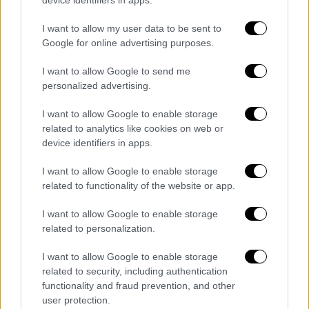
device identifiers in apps.
I want to allow my user data to be sent to
Google for online advertising purposes.
I want to allow Google to send me
personalized advertising.
I want to allow Google to enable storage
related to analytics like cookies on web or
device identifiers in apps.
Κόσμος
|
31.05.2024 07:20
Στοιχεία σοκ: Θύματα σεξουαλικής
I want to allow Google to enable storage
κακοποίησης στο Διαδίκτυο πέφτουν
related to functionality of the website or app.
πάνω από 300 παιδιά κάθε χρόνο
I want to allow Google to enable storage
Το 12,6% των παιδιών παγκοσμίως έχουν
related to personalization.
πέσει θύματα
I want to allow Google to enable storage
related to security, including authentication
functionality and fraud prevention, and other
user protection.