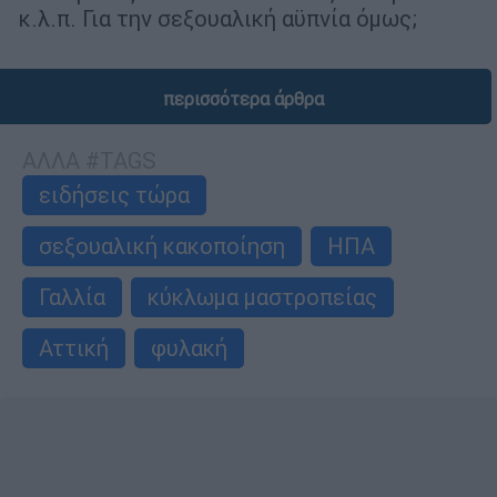
κ.λ.π. Για την σεξουαλική αϋπνία όμως;
περισσότερα άρθρα
ΑΛΛΑ #TAGS
ειδήσεις τώρα
σεξουαλική κακοποίηση
ΗΠΑ
Γαλλία
κύκλωμα μαστροπείας
Αττική
φυλακή