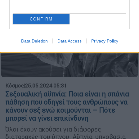
CONFIRM
Data Deletion
Data Access
Privacy Policy
Κόσμος
|
25.05.2024 05:31
Σεξουαλική αϋπνία: Ποια είναι η σπάνια
πάθηση που οδηγεί τους ανθρώπους να
κάνουν σεξ ενώ κοιμούνται – Πότε
μπορεί να γίνει επικίνδυνη
Όλοι έχουν ακούσει για διάφορες
διαταραχές του ύπνου. Αϋπνία, υπνοβασία