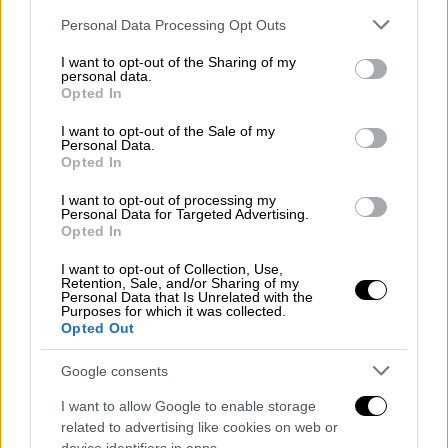
Please note that this website/app uses one or more Google
Personal Data Processing Opt Outs
services and may gather and store information including but
not limited to your visit or usage behaviour. You may click to
I want to opt-out of the Sharing of my
personal data.
grant or deny consent to Google and its third-party tags to
Opted In
use your data for below specified purposes in below Google
consent section.
Ελλάδα
|
30.10.2024 07:50
I want to opt-out of the Sale of my
Personal Data.
Στη φυλακή το ζευγάρι που
Opted In
κατηγορείται πως κακοποιούσε και
I want to opt-out of processing my
εξέδιδε 25χρονη στο Ηράκλειο - Τι
Personal Data for Targeted Advertising.
Opted In
ισχυρίζονται
Όσα είπαν στις απολογίες τους δεν έπεισαν
I want to opt-out of Collection, Use,
Retention, Sale, and/or Sharing of my
τις Αρχές
Personal Data that Is Unrelated with the
Purposes for which it was collected.
Opted Out
Google consents
I want to allow Google to enable storage
related to advertising like cookies on web or