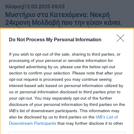
Κόσμος
|
12.03.2025 09:03
Μυστήριο στα Κατεχόμενα: Νεκρή
24χρονη Μολδαβή που την είχαν κάνει
σκλάβα του σεξ - Τι καταγγέλλουν
ανθρωπιστικές οργανώσεις
Do Not Process My Personal Information
Η 24χρονη, η οποία είχε έναν γιο 4 ετών,
If you wish to opt-out of the sale, sharing to third parties, or
βρέθηκε νεκρή σε τουαλέτα νυχτερινού
processing of your personal or sensitive information for
κέντρου στον Γερόλακκο
targeted advertising by us, please use the below opt-out
section to confirm your selection. Please note that after your
opt-out request is processed you may continue seeing
interest-based ads based on personal information utilized by
us or personal information disclosed to third parties prior to
your opt-out. You may separately opt-out of the further
disclosure of your personal information by third parties on the
IAB’s list of downstream participants. This information may
also be disclosed by us to third parties on the
IAB’s List of
Downstream Participants
that may further disclose it to other
third parties.