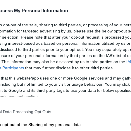
έβγαλε αντίδραση και επέστρεψε
ocess My Personal Information
στις νίκες
Κε
Ο Παναθηναϊκός επικράτησε 84-71
Κ
to opt-out of the sale, sharing to third parties, or processing of your per
της Βίρτους Μπολόνια
formation for targeted advertising by us, please use the below opt-out s
0
r selection. Please note that after your opt-out request is processed y
eing interest-based ads based on personal information utilized by us or
disclosed to third parties prior to your opt-out. You may separately opt-
losure of your personal information by third parties on the IAB’s list of
. This information may also be disclosed by us to third parties on the
IA
Participants
that may further disclose it to other third parties.
Αθλητισμός
|
26.12.2025 23:49
 that this website/app uses one or more Google services and may gath
Euroleague: Έκανε τα... εύκολα,
including but not limited to your visit or usage behaviour. You may click 
δύσκολα ο Ολυμπιακός αλλά
 to Google and its third-party tags to use your data for below specifi
πέρασε νικηφόρα απ' την
ogle consent section.
Μπολόνια!
l Data Processing Opt Outs
Οι Ερυθρόλευκοι επικράτησαν 97-94
της Βίρτους
o opt-out of the Sharing of my personal data.