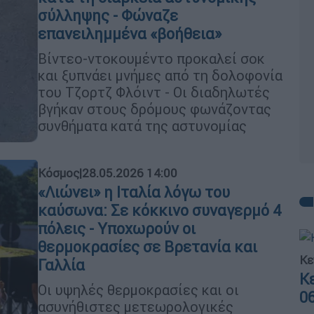
σύλληψης - Φώναζε
επανειλημμένα «βοήθεια»
Βίντεο-ντοκουμέντο προκαλεί σοκ
και ξυπνάει μνήμες από τη δολοφονία
του Τζορτζ Φλόιντ - Οι διαδηλωτές
βγήκαν στους δρόμους φωνάζοντας
συνθήματα κατά της αστυνομίας
Κόσμος
|
28.05.2026 14:00
«Λιώνει» η Ιταλία λόγω του
καύσωνα: Σε κόκκινο συναγερμό 4
πόλεις - Υποχωρούν οι
θερμοκρασίες σε Βρετανία και
Κε
Γαλλία
Κ
Οι υψηλές θερμοκρασίες και οι
0
ασυνήθιστες μετεωρολογικές