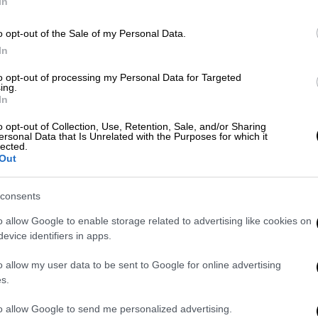
In
o opt-out of the Sale of my Personal Data.
In
Αθλητισμός
|
24.10.2025 23:13
to opt-out of processing my Personal Data for Targeted
Euroleague: Βαριά ήττα υπέστη ο
ing.
In
λαβωμένος Παναθηναϊκός στην
έδρα της Βίρτους Μπολόνια
o opt-out of Collection, Use, Retention, Sale, and/or Sharing
ersonal Data that Is Unrelated with the Purposes for which it
lected.
Η ιταλική ομάδα επικράτησε 92-75
Out
των Πρασίνων
consents
o allow Google to enable storage related to advertising like cookies on
evice identifiers in apps.
Αθλητισμός
|
17.10.2025 16:27
o allow my user data to be sent to Google for online advertising
Σοκάρει το θύμα της επίθεσης του
s.
Λούκα Βιλντόσα: «Με έπιασε από
to allow Google to send me personalized advertising.
τον λαιμό και με σήκωσε από το