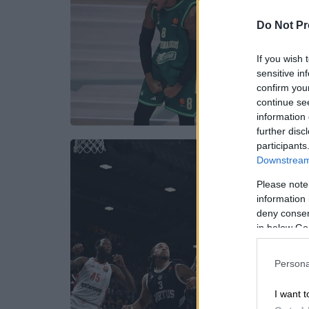
Do Not Pr
If you wish 
sensitive in
confirm you
continue se
information 
further disc
participants
Downstream 
Please note
information 
deny consent
in below Go
Persona
I want t