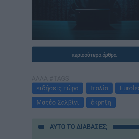
περισσότερα άρθρα
ΑΛΛΑ #TAGS
ειδήσεις τώρα
Ιταλία
Eurole
Ματέο Σαλβίνι
έκρηξη
ΑΥΤΟ ΤΟ ΔΙΑΒΑΣΕΣ;