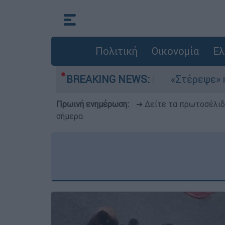
Πολιτική
Οικονομία
Ελ
ια στο Αιγαίο
BREAKING NEWS:
«Στέρεψε» η αγορά από πιν
Πρωινή ενημέρωση:
➔ Δείτε τα πρωτοσέλι
σήμερα