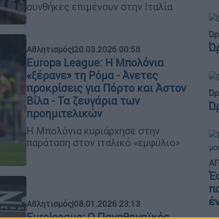
συνθήκες επιμένουν στην Ιταλία
Ώρ
Ώ
Αθλητισμός
|
20.03.2026 00:58
Europa League: Η Μπολόνια
«ξέρανε» τη Ρόμα - Άνετες
προκρίσεις για Πόρτο και Άστον
Ώρ
Βίλα - Τα ζευγάρια των
Ώ
προημιτελικών
Η Μπολόνια κυριάρχησε στην
παράταση στον ιταλικό «εμφύλιο»
ΑΠ
Έ
π
έ
Αθλητισμός
|
08.01.2026 23:13
Euroleague: Ο Παναθηναϊκός