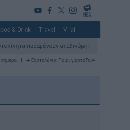
ood & Drink
Travel
Viral
μένουν αταξινόμητα - Λύση αναζητά το υπουργεί
 σήμερα
|
➔ Εορτολόγιο: Ποιοι γιορτάζουν