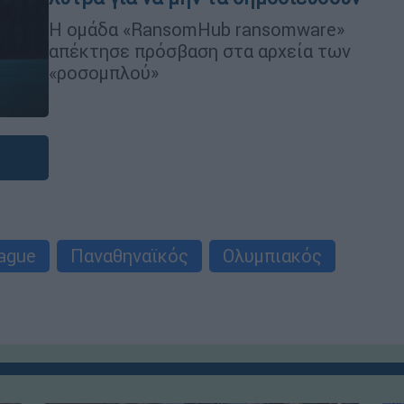
Η ομάδα «RansomHub ransomware»
απέκτησε πρόσβαση στα αρχεία των
«ροσομπλού»
ague
Παναθηναϊκός
Ολυμπιακός