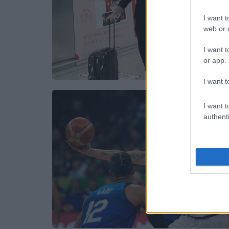
I want t
web or d
I want t
or app.
I want t
I want t
authenti