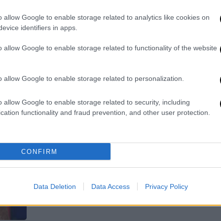
έδαφος»
o allow Google to enable storage related to analytics like cookies on
Ο παίκτης κινδυνεύει ακόμα και με
evice identifiers in apps.
διακοπή συμβολαίου εφόσον κριθεί
o allow Google to enable storage related to functionality of the website
ένοχος
o allow Google to enable storage related to personalization.
o allow Google to enable storage related to security, including
cation functionality and fraud prevention, and other user protection.
Αθλητισμός
|
16.06.2025 18:51
Διαγνώστηκε με λευχαιμία ο
Ακίλε Πολονάρα
CONFIRM
Είχε διαγνωστεί με καρκίνο στους
όρχεις στο παρελθόν
Data Deletion
Data Access
Privacy Policy