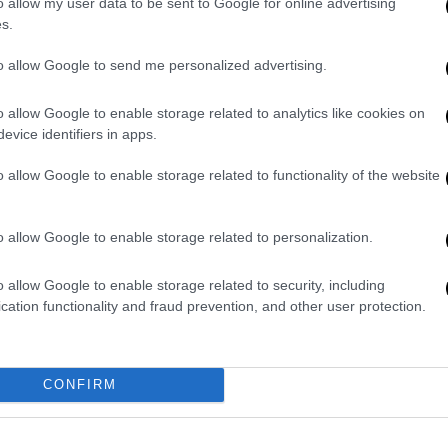
o allow my user data to be sent to Google for online advertising
Πάνω από 1.000 δημιουργοί,
s.
gamers και επενδυτές έκαναν
«join» στη Λάρισα
to allow Google to send me personalized advertising.
Pitching, networking, workshops, στο
o allow Google to enable storage related to analytics like cookies on
JOIST Innovation Park στη Λάρισα
evice identifiers in apps.
«spawnαρε» το gaming community της
Ελλάδας
o allow Google to enable storage related to functionality of the website
o allow Google to enable storage related to personalization.
o allow Google to enable storage related to security, including
cation functionality and fraud prevention, and other user protection.
Our Network
|
08.09.2025 21:00
Συγκίνηση! 4 παιχνίδια των ’90s
που ΟΛΟΙ λατρέψαμε
CONFIRM
Μην κάνεις πως δεν θυμάσαι...