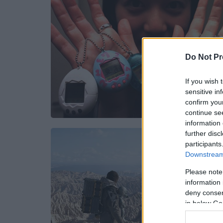
Do Not Pr
If you wish 
sensitive in
confirm you
continue se
information 
further disc
participants
Downstream 
Please note
information 
deny consent
in below Go