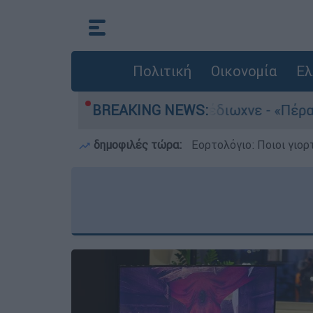
Πολιτική
Οικονομία
Ελ
 που κάποτε τους έδιωχνε - «Πέρασε όλη η ζωή 
BREAKING NEWS:
δημοφιλές τώρα:
Εορτολόγιο: Ποιοι γιο