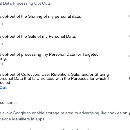
πραγματοποιηθεί στις 11 Δεκεμβρίου
l Data Processing Opt Outs
2025
o opt-out of the Sharing of my personal data.
In
Τεχνολογία
|
16.11.2025 21:10
o opt-out of the Sale of my Personal Data.
Η Valve αναστατώνει τη
In
βιομηχανία με νέες συσκευές:
to opt-out of processing my Personal Data for Targeted
Αυτή είναι η νέα κονσόλα που θα
ing.
In
ανταγωνιστεί το Xbox και το
PlayStation
o opt-out of Collection, Use, Retention, Sale, and/or Sharing
ersonal Data that Is Unrelated with the Purposes for which it
Η εταιρεία πίσω από το Steam
lected.
Out
σχεδιάζει να επεκταθεί και πέραν του
PC gaming
consents
o allow Google to enable storage related to advertising like cookies on
Τεχνολογία
|
16.11.2025 12:00
evice identifiers in apps.
3ο Game Developers Meetup: