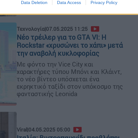
Data Deletion
Data Access
Privacy Policy
Τεχνολογία
|
07.05.2025 11:25
Νέο τρέιλερ για το GTA VI: H
Rockstar «χρυσώνει το χάπι» μετά
την αναβολή κυκλοφορίας
Με φόντο την Vice City και
χαρακτήρες τύπου Μπόνι και Κλάιντ,
το νέο βίντεο υπόσχεται ένα
εκρηκτικό ταξίδι στον υπόκοσμο της
φανταστικής Leonida
Viral
|
04.05.2025 05:00