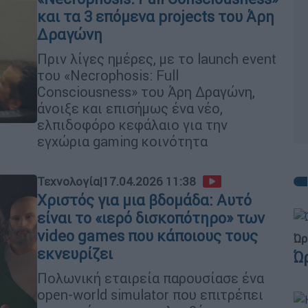
και τα 3 επόμενα projects του Άρη
Δραγώνη
Πριν λίγες ημέρες, με το launch event
του «Necrophosis: Full
Consciousness» του Άρη Δραγώνη,
άνοιξε και επισήμως ένα νέο,
ελπιδοφόρο κεφάλαιο για την
εγχώρια gaming κοινότητα
Τεχνολογία
|
17.04.2026 11:38
Χριστός για μια βδομάδα: Αυτό
είναι το «ιερό δισκοπότηρο» των
video games που κάποιους τους
Ώρ
εκνευρίζει
Ώ
Πολωνική εταιρεία παρουσίασε ένα
open-world simulator που επιτρέπει