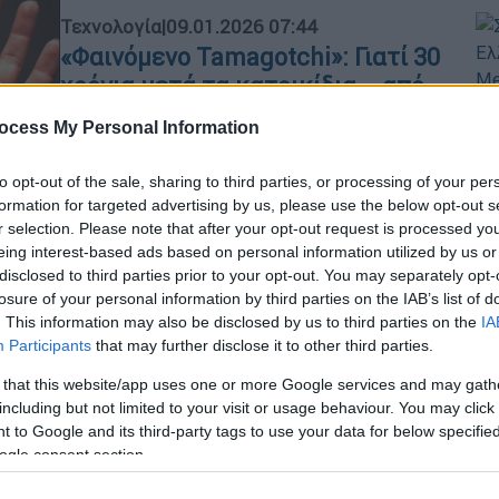
Τεχνολογία
|
09.01.2026 07:44
«Φαινόμενο Tamagotchi»: Γιατί 30
χρόνια μετά τα κατοικίδια... από
πίξελ είναι πιο δημοφιλή από ποτέ;
Ώρ
ocess My Personal Information
Σ
Θυμάσαι το ψηφιακό κατοικίδιο που
κ
είχες παιδί;
to opt-out of the sale, sharing to third parties, or processing of your per
σ
formation for targeted advertising by us, please use the below opt-out s
r selection. Please note that after your opt-out request is processed y
eing interest-based ads based on personal information utilized by us or
disclosed to third parties prior to your opt-out. You may separately opt-
losure of your personal information by third parties on the IAB’s list of
Τεχνολογία
|
18.11.2025 20:38
. This information may also be disclosed by us to third parties on the
IA
Participants
that may further disclose it to other third parties.
The Game Awards 2025: Όλες οι
υποψηφιότητες για τα φετινά
 that this website/app uses one or more Google services and may gath
βραβεία - Οι μεγάλες κυκλοφορίες
including but not limited to your visit or usage behaviour. You may click 
 to Google and its third-party tags to use your data for below specifi
και οι εκπλήξεις
ogle consent section.
Η τελετή απονομής θα