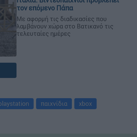
Ιταλία: Βιντεοπαιχνίδι προβλέπει
τον επόμενο Πάπα
Με αφορμή τις διαδικασίες που
λαμβάνουν χώρα στο Βατικανό τις
τελευταίες ημέρες
playstation
παιχνίδια
xbox