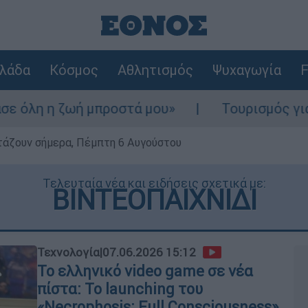
λάδα
Κόσμος
Αθλητισμός
Ψυχαγωγία
F
μπροστά μου»
Τουρισμός για Ολους 2026-2
ρτάζουν σήμερα, Πέμπτη 6 Αυγούστου
Τελευταία νέα και ειδήσεις σχετικά με:
ΒΙΝΤΕΟΠΑΙΧΝΙΔΙ
Τεχνολογία
|
07.06.2026 15:12
Το ελληνικό video game σε νέα
πίστα: Το launching του
«Necrophosis: Full Consciousness»