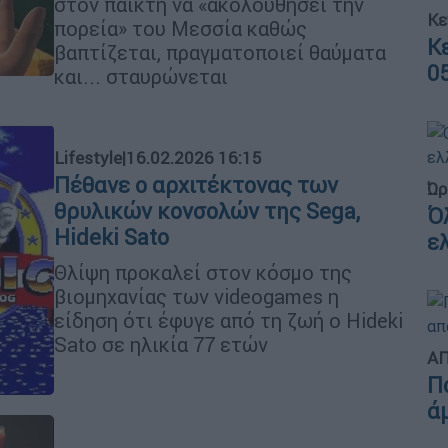
στον παίκτη να «ακολουθήσει την
Κε
πορεία» του Μεσσία καθώς
Κ
βαπτίζεται, πραγματοποιεί θαύματα
0
και... σταυρώνεται
Lifestyle
|
16.02.2026 16:15
Πέθανε ο αρχιτέκτονας των
Ώρ
θρυλικών κονσολών της Sega,
Ό
Hideki Sato
ε
Θλίψη προκαλεί στον κόσμο της
βιομηχανίας των videogames η
είδηση ότι έφυγε από τη ζωή ο Hideki
Sato σε ηλικία 77 ετών
ΑΠ
Π
ά