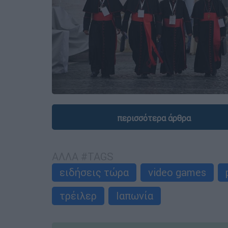
περισσότερα άρθρα
ΑΛΛΑ #TAGS
ειδήσεις τώρα
video games
τρέιλερ
Ιαπωνία