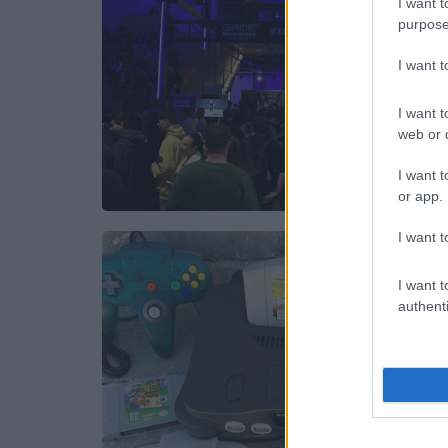
I want t
purpose
I want 
I want t
web or d
I want t
or app.
I want t
I want t
authenti