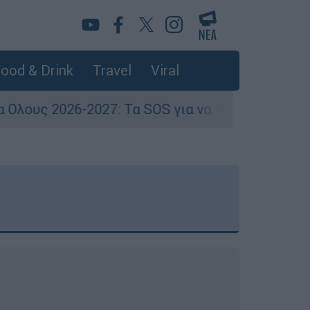
ood & Drink
Travel
Viral
027: Τα SOS για να «κλειδώσετε» το voucher δ