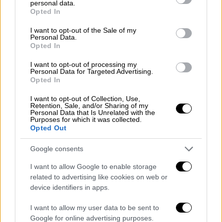
της Κυριακής, ταυτόχρονα με την
personal data.
grant or deny consent to Google and its third-party tags to
κινηματογραφική τους πρεμιέρα
Opted In
use your data for below specified purposes in below Google
consent section.
I want to opt-out of the Sale of my
Personal Data.
Opted In
I want to opt-out of processing my
Personal Data for Targeted Advertising.
Opted In
I want to opt-out of Collection, Use,
Retention, Sale, and/or Sharing of my
Personal Data that Is Unrelated with the
Purposes for which it was collected.
Opted Out
Google consents
Σινεμά
|
03.03.2019 18:53
O Τζουντ Λο μιλά αποκλειστικά στο
I want to allow Google to enable storage
ΕΘΝΟΣ για την Captain Marvel
related to advertising like cookies on web or
device identifiers in apps.
Ο 47χρονος ηθοποιός µιλά για το
υπερηρωικό µπλοκµπάστερ στο οποίο
I want to allow my user data to be sent to
πρωταγωνιστεί, αποκαλύπτει ποιος τον
Google for online advertising purposes.