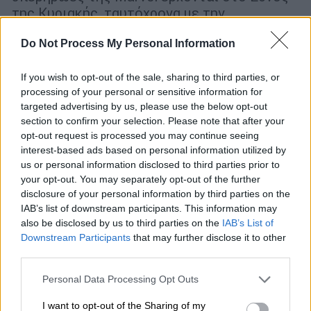
της Κυριακής, ταυτόχρονα με την
κινηματογραφική τους πρεμιέρα
Do Not Process My Personal Information
If you wish to opt-out of the sale, sharing to third parties, or
processing of your personal or sensitive information for
targeted advertising by us, please use the below opt-out
section to confirm your selection. Please note that after your
opt-out request is processed you may continue seeing
interest-based ads based on personal information utilized by
us or personal information disclosed to third parties prior to
your opt-out. You may separately opt-out of the further
disclosure of your personal information by third parties on the
IAB’s list of downstream participants. This information may
Ελλάδα
|
07.03.2019 16:05
also be disclosed by us to third parties on the
IAB’s List of
Captain Marvel, InStyle, People & TV
Downstream Participants
that may further disclose it to other
ΕΘΝΟΣ εκτάκτως το Σάββατο (9/3)
third parties.
Please note that this website/app uses one or more Google
Κάθε μήνα τα κόμικ με τους αγαπημένους
Personal Data Processing Opt Outs
services and may gather and store information including but
υπερήρωες της Marvel έρχονται στο Εθνος
not limited to your visit or usage behaviour. You may click to
I want to opt-out of the Sharing of my