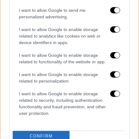
βοήθησε στον χαρακτήρα που υποδύεται και
I want to allow Google to send me
αναφέρεται στη χηµεία που είχε η
personalized advertising.
συνεργασία του µε την Μπρι Λάρσον
I want to allow Google to enable storage
ΑΛΛΑ #TAGS
related to analytics like cookies on web or
Marvel
κόμικς
People
device identifiers in apps.
I want to allow Google to enable storage
TV Έθνος
Τζουντ Λο
Star Trek
related to functionality of the website or app.
ειδήσεις τώρα
I want to allow Google to enable storage
related to personalization.
I want to allow Google to enable storage
related to security, including authentication
functionality and fraud prevention, and other
user protection.
CONFIRM